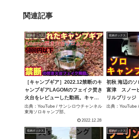
関連記事
収納ボックス
収納ボックス
［キャンプギア］2022.12禁断のキ
初秋 海辺の
ャンプギアLAGOMのフェイク焚き
富津 スノーピ
火台をレビューした動画。キャン
リルブリッジ
プの最新を知る。冬キャンプ 焚
キュー キャ
出典：YouTube / サンシロウチャンネル
出典：YouTube / 
東海ソロキャンプ部。
き火台 – サンシロウチャンネル東
ワー 車中泊 – k
海ソロキャンプ部。
2022.12.28
収納ボックス
収納ボックス