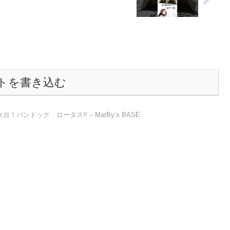
トを書き込む
バンドック ロータス!! – MarBy’s BASE