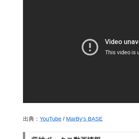
出典：
YouTube
/
MarBy’s BASE