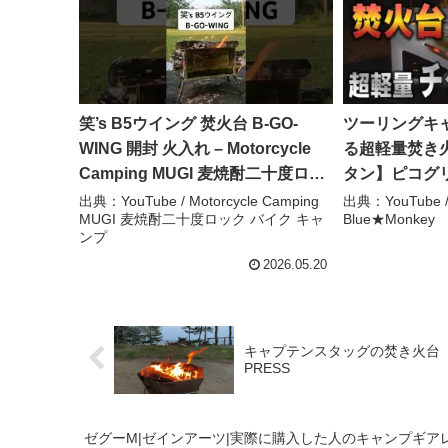
笑’s B5ウイング 焚火台 B-GO-
ツーリングキ
WING 開封 火入れ – Motorcycle
る超軽量焚き
Camping MUGI 麦焼酎二十度ロッ
タン】ピコグ
ク バイク キャンプ
との比較でわ
出典：YouTube / Motorcycle Camping
出典：YouTub
MUGI 麦焼酎二十度ロック バイク キャ
Blue★Monkey
【TOKYOC
ンプ
ライト バイ
2026.05.20
ャンプ】 – 
Blue★Monke
キャプテンスタッグの焚き火台「ヘ
PRESS
ゼグーM|ゼインアーツ|実際に購入した人のキャンプギアレビ