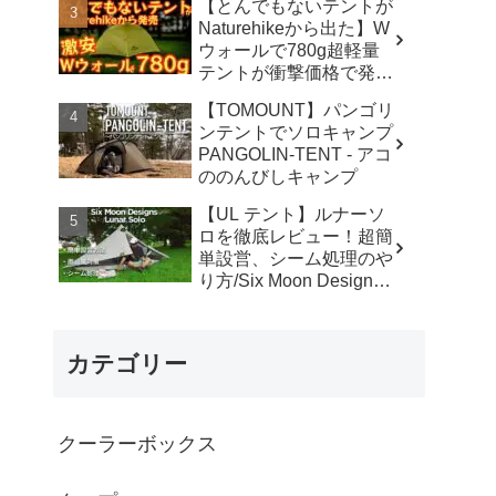
【とんでもないテントが
カ】
Naturehikeから出た】W
ウォールで780g超軽量
テントが衝撃価格で発売
『Star Traill EXT』徹底
【TOMOUNT】パンゴリ
解説の保存版【ULギ
ンテントでソロキャンプ
ア】【キャンプ道具】
PANGOLIN-TENT - アコ
【アウトドア】#855 -
ののんびしキャンプ
Hurricane Camp / ハリケ
ーンキャンプ
【UL テント】ルナーソ
ロを徹底レビュー！超簡
単設営、シーム処理のや
り方/Six Moon Designs
Lunar Solo - RIKU徒歩キ
ャンプ
カテゴリー
クーラーボックス