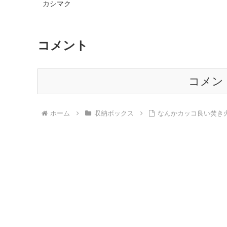
カシマク
コメント
コメン
ホーム
収納ボックス
なんかカッコ良い焚き火台！