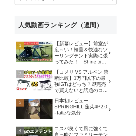
人気動画ランキング（週間）
【新幕レビュー】前室が
広～い！軽量＆快適なツ
ーリングテント実際に張
ってみた！ Shine trip
TUNNEL TENT 05 - latte
【コメリ VS アルペン 禁
な気分
断比較】1万円以下の最
強IGTはどっち？即完売
で買えないと話題のコメ
リテーブルを徹底レビュ
日本初レビュー
ー！【アウトドアシステ
SPRINGHILL 蓬莱4P2.0
ムテーブル VS アルミユ
- latteな気分
ニットテーブル】 - ヤミ
ツキソロキャンプ
コスパ良くて風に強くて
真っ暗なファミリーテン