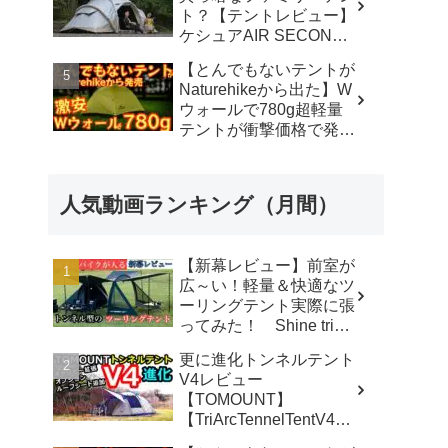
ト？【テントレビュー】
ケシュアAIR SECONDS
FAMILY 4.2
【とんでもないテントが
FRESH&BLACK - 脱サ
Naturehikeから出た】W
ラ さいとう夫婦
ウォールで780g超軽量
テントが衝撃価格で発売
『Star Traill EXT』徹底
解説の保存版【ULギ
ア】【キャンプ道具】
人気動画ランキング（月間）
【アウトドア】#855 -
Hurricane Camp / ハリケ
ーンキャンプ
【新幕レビュー】前室が
広～い！軽量＆快適なツ
ーリングテント実際に張
ってみた！ Shine trip
TUNNEL TENT 05 - latte
更に進化トンネルテント
な気分
V4レビュー
【TOMOUNT】
【TriArcTennelTentV4】
- 尾上祐一郎【テントバ