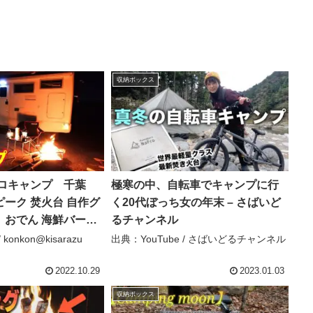
収納ボックス
ソロキャンプ 千葉
極寒の中、自転車でキャンプに行
ーク 焚火台 自作グ
く20代ぼっち女の年末 – さばいど
 おでん 海鮮バーベ
るチャンネル
ンピングカー シャ
konkon@kisarazu
出典：YouTube / さばいどるチャンネル
onkon@kisarazu
2022.10.29
2023.01.03
収納ボックス