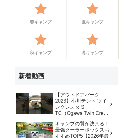
春キャンプ
夏キャンプ
秋キャンプ
冬キャンプ
新着動画
【アウトドアパーク
2023】小川テント ツイ
ンクレスタ S
TC（Ogawa Twin Cresta
S TC）2から3人用の紹
キャンプの質が決まる！
介 #Short #ショート –
最強クーラーボックスお
akoakoa
すすめTOP5【2026年最