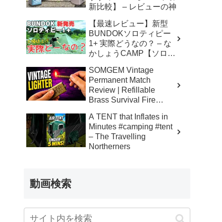
新比較】 – レビューの神
【最速レビュー】新型
BUNDOKソロティピー
1+ 実際どうなの？ – な
かしょうCAMP【ソロキ
ャンプで焚き火とランタ
SOMGEM Vintage
ン】
Permanent Match
Review | Refillable
Brass Survival Fire
Starter – Skinner’s 100%
A TENT that Inflates in
Honest Reviews
Minutes #camping #tent
– The Travelling
Northerners
動画検索