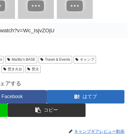
m/watch?v=Wc_IsjvZOjU
yx
MarBy’s BASE
Travel & Events
キャンプ
焚き火台
焚火
ェアする
Facebook
はてブ
コピー
キャンプギアレビュー動画