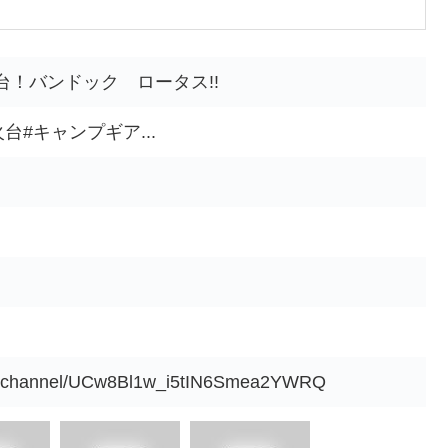
！バンドック ロータス!!
き火台#キャンプギア...
om/channel/UCw8Bl1w_i5tIN6Smea2YWRQ