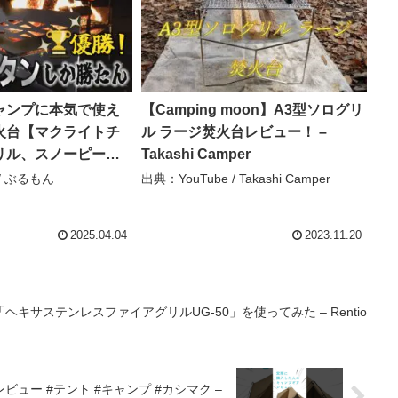
ャンプに本気で使え
【Camping moon】A3型ソログリ
火台【マクライトチ
ル ラージ焚火台レビュー！ –
リル、スノーピーク
Takashi Camper
かったすごいところ
e / ぶるもん
出典：YouTube / Takashi Camper
RAFTS 焚火台 マク
クキャンプ ソロキ
2025.04.04
2023.11.20
ぶるもん
y
キサステンレスファイアグリルUG-50」を使ってみた – Rentio
ュー #テント #キャンプ #カシマク –