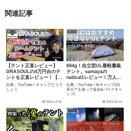
関連記事
テント
テント
【テント正直レビュー】
694g！自立型UL最軽量級
DRASOULの4万円台のテ
テント。samayaの
ントを正直レビュー！【キ
radical1レビュー！万人に
ャンプギア】 – キャンプど
はおすすめできない。
出典：YouTube / キャンプどうで
出典：YouTube / tkキャンプ(UL
うでしょう
#radical1 – tkキャンプ(UL
しょう
系ギアを使って徒歩&バイクキャ
ンプ)
系ギアを使って徒歩&バイ
クキャンプ)
2023.12.04
2023.04.12
テント
テント