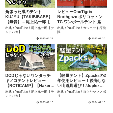
角張った漢のテント
レビューOneTigris
KUJYU【TAKIBIBASE】
Northgaze ポリコットン
【無骨】 – 尾上祐一郎【テ
TC ワンポールテント 遮光
ントバカ】
通気 1本メインポール付き
出典：YouTube / 尾上祐一郎【テ
出典：YouTube / ガジェット探検
簡単設営 ポジショニング
ントバカ】
隊
ロープあり 2～4人用 キャ
2025.06.22
2025.03.26
ンプ用 アウトドア – ガジ
テント
テント
ェット探検隊
DODじゃないワンタッチ
【軽量テント】Zpacksの2
キノコテントレビュー
年使用レビュー！後悔しな
【ROTICAMP】【Naker】
い山道具選び！/duplex
【テントバカ】 – 尾上祐一
tent/デュプレックステント
出典：YouTube / 尾上祐一郎【テ
出典：YouTube / ヨツヤヤマノボ
郎【テントバカ】
– ヨツヤヤマノボリ
ントバカ】
リ
2023.01.10
2024.07.15