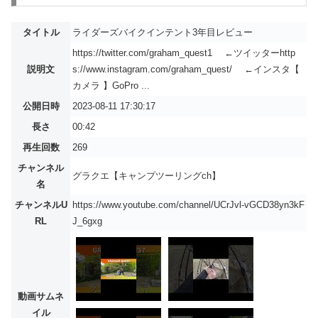
タイトル
ライダーズバイクインテント3年目レビュー
https://twitter.com/graham_quest1 ←ツイッターhttp
説明文
s://www.instagram.com/graham_quest/ ←インスタ【
カメラ 】GoPro ...
公開日時
2023-08-11 17:30:17
長さ
00:42
再生回数
269
チャンネル
グラクエ【キャンプツーリングch】
名
チャンネルU
https://www.youtube.com/channel/UCrJvl-vGCD38yn3kF
RL
J_6gxg
動画サムネ
イル