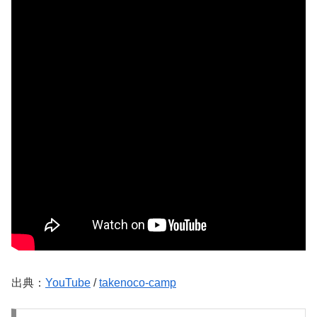
出典：
YouTube
/
takenoco-camp