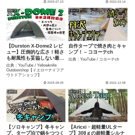
2025.07.15
2022.03.14
タープ
タープ
【Durston X-Dome2 レビ
自作タープで焼き肉とキャ
ュー】圧倒的な広さ！軽さ
ンプ！ – コヨーテch
も耐風性も妥協しない最高
出典：YouTube / コヨーテch
級テント！ #durstongear
出典：YouTube / Yellowknife
#durston #ダーストン ＃
Outdoorshop【イエローナイフア
ウトドアショップ】
xdome1 #xdome2 #テン
ト – Yellowknife
2025.09.05
2022.12.08
Outdoorshop【イエロー
タープ
タープ
ナイフアウトドアショッ
プ】
【ソロキャンプ】冬キャン
【Aricxi・超軽量ULター
プ、タープ泊で鍋をつつく
プ】308ｇの超軽量シルナ