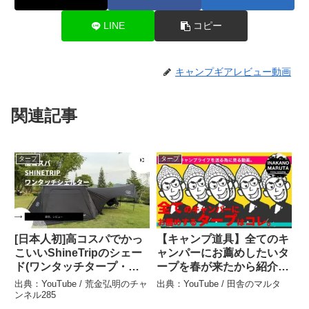
LINE
コピー
キャンプギアレビュー動画
関連記事
タープ
タープ
[日本人初]高コスパでかっ
【キャンプ道具】全てのキ
こいいShineTripのシェー
ャンパーにお薦めしたいタ
ド(ワンタッチタープ・オ
ープを春が来たから紹介す
ートドームシェルター)を
る。ソロキャンプ ファミ
出典：YouTube / 荒金弘明のチャ
出典：YouTube / 田舎のマルタ
レビュー – 荒金弘明のチャ
リーキャンプ – 田舎のマル
ンネル285
ンネル285
タ