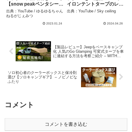
【snow peakペンタシール
イロンテントタープのレビ
ド】 – ゆるゆるちゃんねる
ュー – Sky ceiling
出典：YouTube / ゆるゆるちゃん
出典：YouTube / Sky ceiling
がじぇみつ
ねるがじぇみつ
2023.01.24
2024.04.26
【製品レビュー】Jeepをベースキャンプ
化 人気のGo Glamping 可変式タープを車
に連結する方法を考察ご紹介 – WITH
JEEP WRANGLER / KATA
ソロ初心者のクーラーボックスと保冷剤
選び【ソロキャンプギア】 – ノビノビな
ふたり
コメント
コメントを書き込む