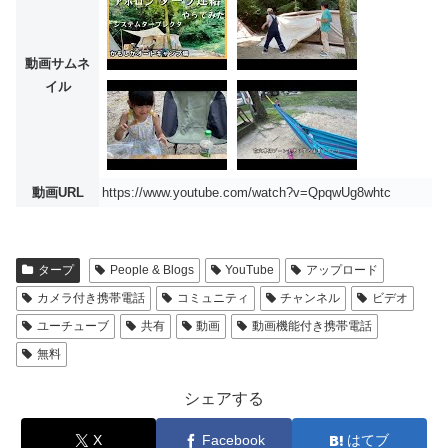
動画サムネ
イル
動画URL
https://www.youtube.com/watch?v=QpqwUg8whtc
タープ
People & Blogs
YouTube
アップロード
カメラ付き携帯電話
コミュニティ
チャンネル
ビデオ
ユーチューブ
共有
動画
動画機能付き携帯電話
無料
シェアする
X
Facebook
はてブ