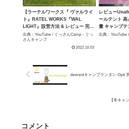
【ラーテルワークス『 ヴァルライ
レビューUnafr
ト』RATEL WORKS『WAL
ールテント 高
LIGHT』設営方法 & レビュー 完全
量 キャンプテン
版‼️】 – ぐっさんCamp – ぐっさん
出入口2つ 簡
出典：YouTube / ぐっさんCamp - ぐっ
出典：YouTube
さんキャンプ
キャンプ
焚火可 3-4人用テ
プロダクトの
2022.10.03
deerestキャンプランタン Opti 買
【冬キャン
コメント