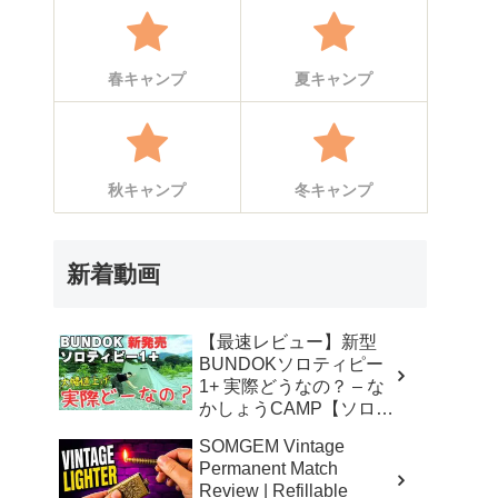
春キャンプ
夏キャンプ
秋キャンプ
冬キャンプ
新着動画
【最速レビュー】新型
BUNDOKソロティピー
1+ 実際どうなの？ – な
かしょうCAMP【ソロキ
ャンプで焚き火とランタ
SOMGEM Vintage
ン】
Permanent Match
Review | Refillable