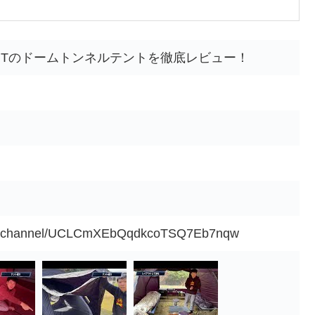
NTのドームトンネルテントを徹底レビュー！
om/channel/UCLCmXEbQqdkcoTSQ7Eb7nqw