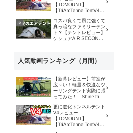
【TOMOUNT】
【TriArcTennelTentV4】
- 尾上祐一郎【テントバ
コスパ良くて風に強くて
カ】
真っ暗なファミリーテン
ト？【テントレビュー】
ケシュアAIR SECONDS
FAMILY 4.2
FRESH&BLACK - 脱サ
ラ さいとう夫婦
人気動画ランキング（月間）
【新幕レビュー】前室が
広～い！軽量＆快適なツ
ーリングテント実際に張
ってみた！ Shine trip
TUNNEL TENT 05 - latte
更に進化トンネルテント
な気分
V4レビュー
【TOMOUNT】
【TriArcTennelTentV4】
- 尾上祐一郎【テントバ