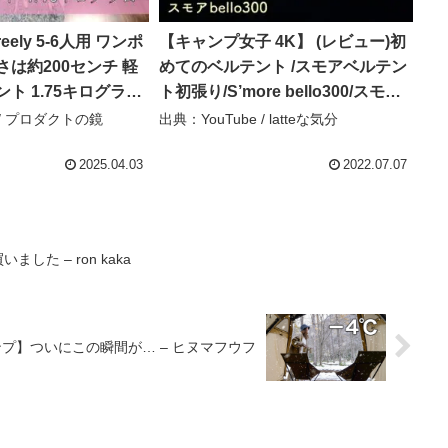
eely 5-6人用 ワンポ
【キャンプ女子 4K】 (レビュー)初
さは約200センチ 軽
めてのベルテント /スモアベルテン
ト 1.75キログラム
ト初張り/S’more bello300/スモア
単設営 防水 内料理・
タープ/朝霧ジャンボリーオートキ
 / プロダクトの鏡
出典：YouTube / latteな気分
ント (Dark Gr –
ャンプ場/camping/富士山/夫婦キャ
鏡
ンプ – latteな気分
2025.04.03
2022.07.07
いました – ron kaka
プ】ついにこの瞬間が… – ヒヌマフウフ