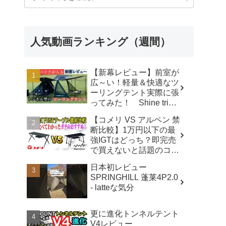
人気動画ランキング（週間）
【新幕レビュー】前室が
広～い！軽量＆快適なツ
ーリングテント実際に張
ってみた！ Shine trip
TUNNEL TENT 05 - latte
【コメリ VS アルペン 禁
な気分
断比較】1万円以下の最
強IGTはどっち？即完売
で買えないと話題のコメ
リテーブルを徹底レビュ
日本初レビュー
ー！【アウトドアシステ
SPRINGHILL 蓬莱4P2.0
ムテーブル VS アルミユ
- latteな気分
ニットテーブル】 - ヤミ
ツキソロキャンプ
更に進化トンネルテント
V4レビュー