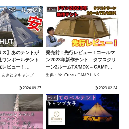
テント
リス】あのテントが
発売前！先行レビュー！コールマ
量ワンポールテント
ン2023年新作テント タフスクリ
底レビュー！
ーン2ルームTX/MDX – CAMP
SMOKEY HUT – あきと
LINK
e / あきとぶキャンプ
出典：YouTube / CAMP LINK
2024.09.27
2023.02.24
テント