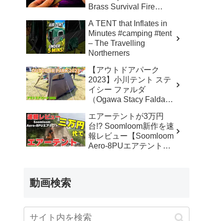
Brass Survival Fire
Starter – Skinner’s 100%
A TENT that Inflates in
Honest Reviews
Minutes #camping #tent
– The Travelling
Northerners
【アウトドアパーク
2023】小川テント ステ
イシー ファルダ
（Ogawa Stacy Falda）
2から3人用の紹介 –
エアーテントが3万円
akoakoa
台!? Soomloom新作を速
報レビュー【Soomloom
Aero-8PUエアテント】
– なかしょうCAMP【ソ
ロキャンプで焚き火とラ
ンタン】
動画検索