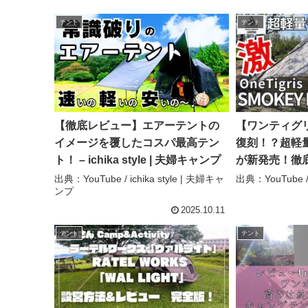
テント
テント
【徹底レビュー】エアーテントの
【ワンティグ
イメージを覆したコスパ最高テン
復刻！？超軽
ト！ – ichika style | 夫婦キャンプ
が新発売！徹
OneTigris 
出典：YouTube / ichika style | 夫婦キャ
出典：YouTub
ンプ
ぶキャンプ
2025.10.11
テント
テント