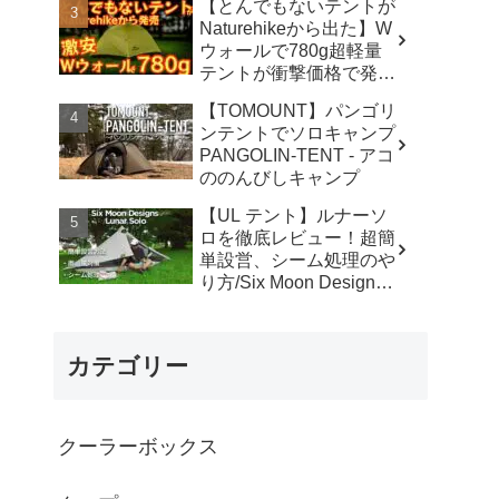
【とんでもないテントが
カ】
Naturehikeから出た】W
ウォールで780g超軽量
テントが衝撃価格で発売
『Star Traill EXT』徹底
【TOMOUNT】パンゴリ
解説の保存版【ULギ
ンテントでソロキャンプ
ア】【キャンプ道具】
PANGOLIN-TENT - アコ
【アウトドア】#855 -
ののんびしキャンプ
Hurricane Camp / ハリケ
ーンキャンプ
【UL テント】ルナーソ
ロを徹底レビュー！超簡
単設営、シーム処理のや
り方/Six Moon Designs
Lunar Solo - RIKU徒歩キ
ャンプ
カテゴリー
クーラーボックス