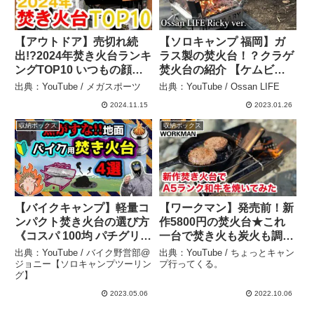
【アウトドア】売切れ続
【ソロキャンプ 福岡】ガ
出!?2024年焚き火台ランキ
ラス製の焚火台！？クラゲ
ングTOP10 いつもの顔ぶ
焚火台の紹介 【ケムビ
れに割って入ったコスパ最
ル・CAMVIL】 – Ossan
出典：YouTube / メガスポーツ
出典：YouTube / Ossan LIFE
強の凄いやつ【キャンプ】
LIFE
2024.11.15
2023.01.26
– メガスポーツ
収納ボックス
収納ボックス
【バイクキャンプ】軽量コ
【ワークマン】発売前！新
ンパクト焚き火台の選び方
作5800円の焚火台★これ
《コスパ 100均 パチグリル
一台で焚き火も炭火も調理
B6 大型 煙突 二次燃焼 折
もOK「ワイドフォールデ
出典：YouTube / バイク野営部@
出典：YouTube / ちょっとキャン
りたたみ BBQキャンプツ
ィングスクエアグリル」 –
ジョニー【ソロキャンプツーリン
プ行ってくる。
グ】
ーリング ソロキャンプ マ
ちょっとキャンプ行ってく
イクロストーブ オスス
る。
2023.05.06
2022.10.06
メ》 – バイク野営部@ジョ