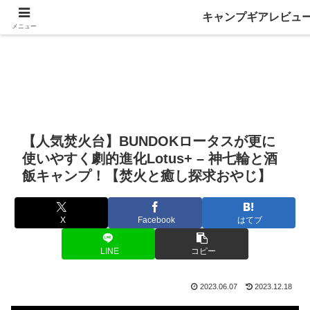
キャンプギアレビュ
メニュー
【人気焚火台】BUNDOKロータスが更に
使いやすく劇的進化Lotus+ – 神七輪と酒
飯キャンプ！【焚火と癒し探求おやじ】
X
Facebook
はてブ
LINE
コピー
2023.06.07
2023.12.18