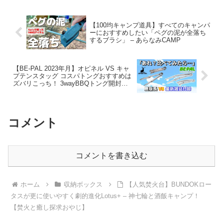
ニー【ソロキャンプツーリ
ング】
【100均キャンプ道具】すべてのキャンパ
ーにおすすめしたい「ペグの泥が全落ち
するブラシ」 – あらなみCAMP
【BE-PAL 2023年月】オピネル VS キャ
プテンスタッグ コスパトングおすすめは
ズバリこっち！ 3wayBBQトング開封レ
ビュー！来月号もヤバい！【キャンプ道
具】 – ヤミツキソロキャンプ
コメント
コメントを書き込む
ホーム
収納ボックス
【人気焚火台】BUNDOKロー
タスが更に使いやすく劇的進化Lotus+ – 神七輪と酒飯キャンプ！
【焚火と癒し探求おやじ】