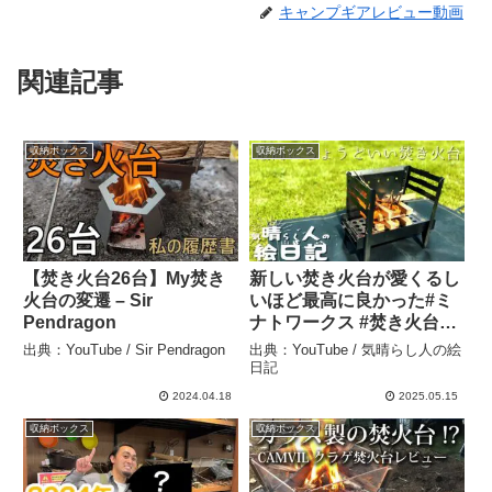
キャンプギアレビュー動画
関連記事
収納ボックス
収納ボックス
【焚き火台26台】My焚き
新しい焚き火台が愛くるし
火台の変遷 – Sir
いほど最高に良かった#ミ
Pendragon
ナトワークス #焚き火台
#thouswinds – 気晴らし人
出典：YouTube / Sir Pendragon
出典：YouTube / 気晴らし人の絵
の絵日記
日記
2024.04.18
2025.05.15
収納ボックス
収納ボックス