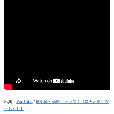
出典：
YouTube
/
神七輪と酒飯キャンプ！【焚火と癒し探
求おやじ】