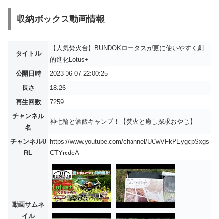
収納ボックス動画情報
【人気焚火台】BUNDOKロータスが更に使いやすく劇
タイトル
的進化Lotus+
公開日時
2023-06-07 22:00:25
長さ
18:26
再生回数
7259
チャンネル
神七輪と酒飯キャンプ！【焚火と癒し探求おやじ】
名
チャンネルU
https://www.youtube.com/channel/UCwVFkPEygcpSxgs
RL
CTYrcdeA
動画サムネ
イル