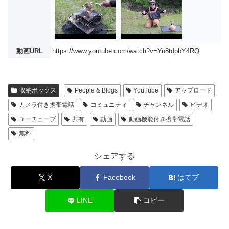
動画URL
https://www.youtube.com/watch?v=Yu8tdpbY4RQ
収納ボックス
People & Blogs
YouTube
アップロード
カメラ付き携帯電話
コミュニティ
チャンネル
ビデオ
ユーチューブ
共有
動画
動画機能付き携帯電話
無料
シェアする
X
Facebook
はてブ
LINE
コピー