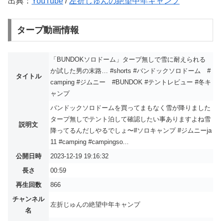
出典：
YouTube
/
左折じゅんの絶望中年キャンプ
タープ動画情報
「BUNDOKソロドーム」タープ無しで雪に耐えられる
か試した男の末路… #shorts #バンドックソロドーム #
タイトル
camping #ジムニー #BUNDOK #テントレビュー #冬キ
ャンプ
バンドックソロドームを買ってまもなく雪が降りました
タープ無しでテント泊して確認したい事ありますよね雪
説明文
降ってるんだしやるでしょ〜#ソロキャンプ #ジムニーja
11 #camping #campingso...
公開日時
2023-12-19 19:16:32
長さ
00:59
再生回数
866
チャンネル
左折じゅんの絶望中年キャンプ
名