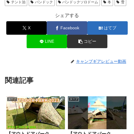
テント泊
バンドック
バンドックソロドーム
冬
雪
シェアする
X
Facebook
はてブ
LINE
コピー
キャンプギアレビュー動画
関連記事
タープ
タープ
【アウトドアパーク
【アウトドアパーク