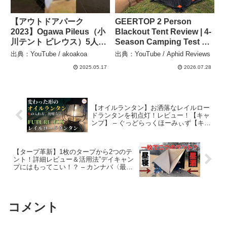
【アウトドアパーク
GEERTOP 2 Person
2023】Ogawa Pileus（小
Blackout Tent Review | 4-
川テント ピレウス）5人用
Season Camping Test –
の紹介 #Short #ショート –
Aphid Reviews
出典：YouTube / akoakoa
出典：YouTube / Aphid Reviews
akoakoa
2025.05.17
2026.07.28
【オイルランタン】お洒落なレイルロー
ドランタンを初点灯！レビュー！【キャ
ンプ】 – ぐっどらっくほーみぃず【キャ
ンプch】
【タープ革新】1枚のタープから2つのテ
ント！詳細レビュー＆活用法”デイキャン
プにはもってこい！？ – カンナバ〈最強
タープを求めて〉
コメント