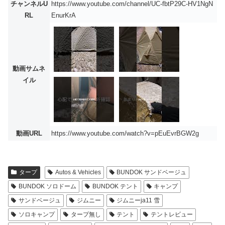
チャンネルU
https://www.youtube.com/channel/UC-fbtP29C-HV1NgN
RL
EnurKrA
動画サムネ
イル
動画URL
https://www.youtube.com/watch?v=pEuEvrBGW2g
タープ
Autos & Vehicles
BUNDOK サンドベージュ
BUNDOK ソロドーム
BUNDOK テント
キャンプ
サンドベージュ
ジムニー
ジムニーja11 雪
ソロキャンプ
タープ無し
テント
テントレビュー