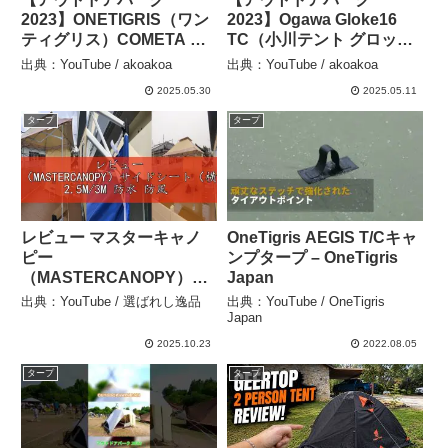
2023】ONETIGRIS（ワン
2023】Ogawa Gloke16
ティグリス）COMETA キ
TC（小川テント グロッケ
ャンプテント 参考出品の
16 TC）9人用の紹介
出典：YouTube / akoakoa
出典：YouTube / akoakoa
紹介 – akoakoa
#Short #ショート –
2025.05.30
2025.05.11
akoakoa
タープ
タープ
レビュー マスターキャノ
OneTigris AEGIS T/Cキャ
ピー
ンプタープ – OneTigris
（MASTERCANOPY）サ
Japan
イドシート（横幕）タープ
出典：YouTube / 選ばれし逸品
出典：YouTube / OneTigris
テント用 2.5M/3M 防水 防
Japan
風 UVカット遮熱 取り外し
2025.10.23
2022.08.05
簡単 ビジネス用 アウトド
タープ
タープ
ア用 【サイドシート一
枚】 – 選ばれし逸品