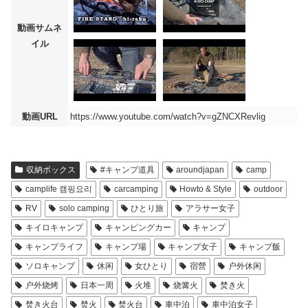
動画サムネ
イル
動画URL
https://www.youtube.com/watch?v=gZNCXRevlig
収納ボックス
#キャンプ道具
aroundjapan
camp
camplife 캠핑요리
carcamping
Howto & Style
outdoor
RV
solo camping
ひとり旅
アラサー女子
キイロキャンプ
キャンピングカー
キャンプ
キャンプライフ
キャンプ場
キャンプ女子
キャンプ飯
ソロキャンプ
休闲
女ひとり
宿營
户外休闲
户外烧烤
日本一周
火堆
烧篝火
焚き火
焚き火台
焚火
焚火台
車中泊
車中泊女子