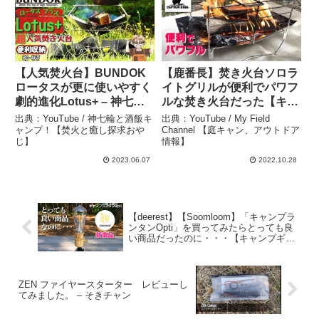
【人気焚火台】BUNDOK
【鹿番長】焚き火台ソロラ
ロータスが更に使いやすく
イトグリルが便利でパワフ
劇的進化Lotus+ – 神七輪
ルな焚き火台だった【キャ
と酒飯キャンプ！【焚火と
ンプ道具】【庭キャン】 –
出典：YouTube / 神七輪と酒飯キ
出典：YouTube / My Field
癒し探求おやじ】
My Field Channel 【庭キ
ャンプ！【焚火と癒し探求おや
Channel 【庭キャン、アウトドア
じ】
情報】
ャン、アウトドア情報】
2023.06.07
2022.10.28
【deerest】【Soomloom】「キャンプラ
ンタンOpti」を買ってみたらとっても良
い商品だったのに・・・【キャンプギ
ア】【庭キャン】 – My Field Channel
【50代夫婦と保護猫1匹の庭キャン、アウ
トドア情報】
ZEN ファイヤースターター レビューし
てみました。 – そきチャン