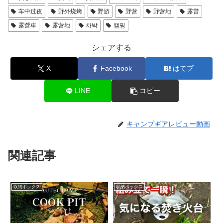
车中过夜
野外烧烤
野游
野营
野营地
露営
露營車
露营地
차박
캠핑
シェアする
X
Facebook
はてブ
LINE
コピー
キャンプギアレビュー動画
関連記事
収納ボックス
収納ボックス