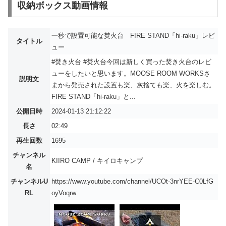
収納ボックス動画情報
一秒で設置可能な焚火台 FIRE STAND「hi-raku」レビ
タイトル
ュー
#焚き火台 #焚火台今回は新しく買った焚き火台のレビ
ューをしたいと思います。MOOSE ROOM WORKSさ
説明文
まから発売された設置も楽、灰捨ても楽、火を楽しむ。
FIRE STAND「hi-raku」と...
公開日時
2024-01-13 21:12:22
長さ
02:49
再生回数
1695
チャンネル
KIIRO CAMP / キイロキャンプ
名
チャンネルU
https://www.youtube.com/channel/UCOt-3nrYEE-C0LfG
RL
oyVoqrw