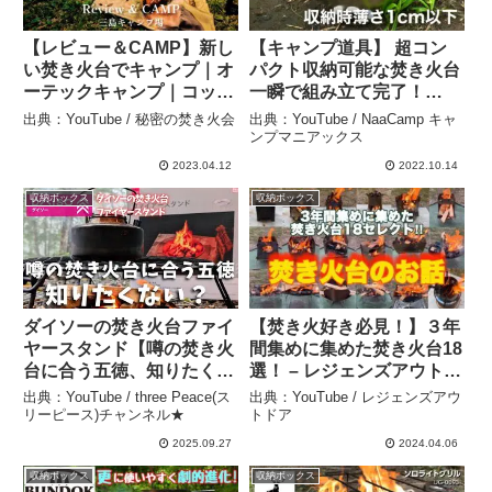
【レビュー＆CAMP】新し
【キャンプ道具】 超コン
い焚き火台でキャンプ｜オ
パクト収納可能な焚き火台
ーテックキャンプ｜コック
一瞬で組み立て完了！
ピット｜高知県｜四万十町
huanbush ピコグリル –
出典：YouTube / 秘密の焚き火会
出典：YouTube / NaaCamp キャ
｜三島キャンプ場 – 秘密の
NaaCamp キャンプマニア
ンプマニアックス
焚き火会
ックス
2023.04.12
2022.10.14
収納ボックス
収納ボックス
ダイソーの焚き火台ファイ
【焚き火好き必見！】３年
ヤースタンド【噂の焚き火
間集めに集めた焚き火台18
台に合う五徳、知りたくな
選！ – レジェンズアウトド
い？】 – three Peace(スリ
ア
出典：YouTube / three Peace(ス
出典：YouTube / レジェンズアウ
ーピース)チャンネル★
リーピース)チャンネル★
トドア
2025.09.27
2024.04.06
収納ボックス
収納ボックス