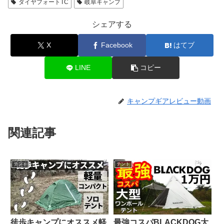
ダイヤフォートTC
岐阜キャンプ
シェアする
X
Facebook
はてブ
LINE
コピー
キャンプギアレビュー動画
関連記事
テント
テント
徒歩キャンプにオススメ軽
最強コスパBLACKDOG大