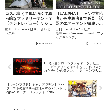
コスパ良くて風に強くて真
【LALPHA】キャンプ初心
っ暗なファミリーテント？
者から中級者まで必見！話
【テントレビュー】ケシュ
題のエアーテント徹底レビ
アAIR SECONDS FAMILY
ュー！ジオエアTC BK日本
出典：YouTube / 脱サラ さいと
出典：YouTube / ヘビス
4.2 FRESH&BLACK – 脱
メイカーが出す最高のキャ
う夫婦
モ!!Heavy Smokerz Forest【ブラ
ックキャンプ】
サラ さいとう夫婦
ンプギア – ヘビス
モ!!Heavy Smokerz
2023.07.18
2025.08.29
Forest【ブラックキャン
プ】
UL焚火台ソロバンファイヤーをレビュ
ー。ピコグリルと似て非なる、作り込ま
れたチタンの焚火台。 – tkキャンプ(UL系
ギアを使って徒歩で気軽にライトキャン
プ)
【キャンプ道具】キャンプでテント内や
タープ下の空間を有効活用する /テントは
ogawa オーナーロッジタイプ78R –
ISLANDER_SKY 【島んちゅ夫婦】