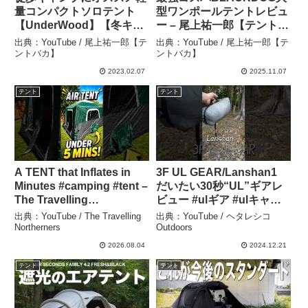
量コンパクトソロテント
型ワンポールテントレビュ
【UnderWood】【冬キャ
ー – 尾上祐一郎【テントバ
ンプ】 – 尾上祐一郎【テン
カ】
出典：YouTube / 尾上祐一郎【テ
出典：YouTube / 尾上祐一郎【テ
トバカ】
ントバカ】
ントバカ】
2023.02.07
2025.11.07
テント
テント
A TENT that Inflates in
3F UL GEAR/Lanshan1
Minutes #camping #tent –
だいたい30秒“UL”ギアレ
The Travelling
ビュー #ulギア #ulキャン
Northerners
プギア #おすすめキャンプ
出典：YouTube / The Travelling
出典：YouTube / ヘタレシコ
道具 #軽量キャンプギア
Northerners
Outdoors
#ulテント – ヘタレシコ
2026.08.04
2024.12.21
Outdoors
テント
テント