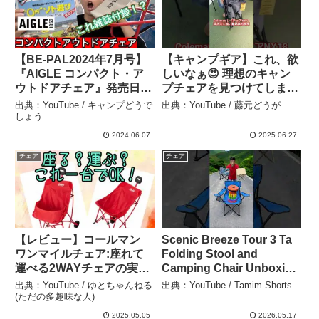
【BE-PAL2024年7月号】
【キャンプギア】これ、欲
『AIGLE コンパクト・ア
しいなぁ😍 理想のキャン
ウトドアチェア』発売日レ
プチェアを見つけてしまっ
ビュー【2024年6月7日発
た② Colemanレイチェア
出典：YouTube / キャンプどうで
出典：YouTube / 藤元どうが
売】【キャンプ雑誌付録】
NX18 #Coleman #チェア
しょう
【ビーパル特別付録】【エ
#キャンプチェア #レイチ
2024.06.07
2025.06.27
ーグル】【1006】 – キャ
ェア #キャンプギア – 藤元
チェア
チェア
ンプどうでしょう
どうが
【レビュー】コールマン
Scenic Breeze Tour 3 Ta
ワンマイルチェア:座れて
Folding Stool and
運べる2WAYチェアの実
Camping Chair Unboxing
力！！ – ゆとちゃんねる
– Tamim Shorts
出典：YouTube / ゆとちゃんねる
出典：YouTube / Tamim Shorts
(ただの多趣味な人)
(ただの多趣味な人)
2025.05.05
2026.05.17