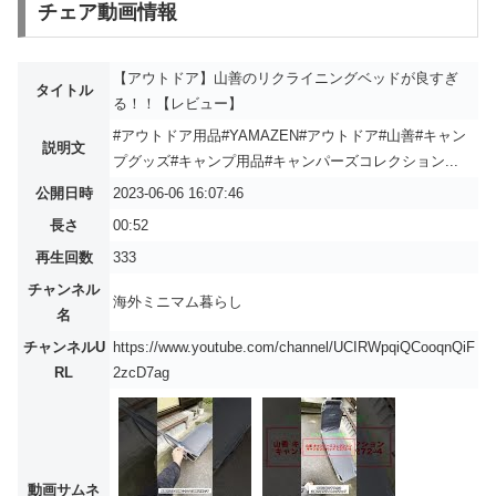
チェア動画情報
【アウトドア】山善のリクライニングベッドが良すぎ
タイトル
る！！【レビュー】
#アウトドア用品#YAMAZEN#アウトドア#山善#キャン
説明文
プグッズ#キャンプ用品#キャンパーズコレクション...
公開日時
2023-06-06 16:07:46
長さ
00:52
再生回数
333
チャンネル
海外ミニマム暮らし
名
チャンネルU
https://www.youtube.com/channel/UCIRWpqiQCooqnQiF
RL
2zcD7ag
動画サムネ