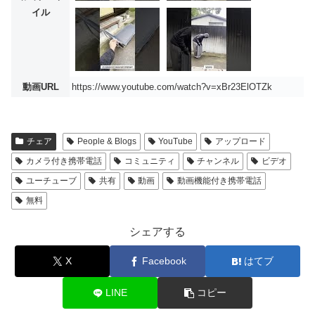
イル
動画URL
https://www.youtube.com/watch?v=xBr23ElOTZk
チェア
People & Blogs
YouTube
アップロード
カメラ付き携帯電話
コミュニティ
チャンネル
ビデオ
ユーチューブ
共有
動画
動画機能付き携帯電話
無料
シェアする
X
Facebook
はてブ
LINE
コピー