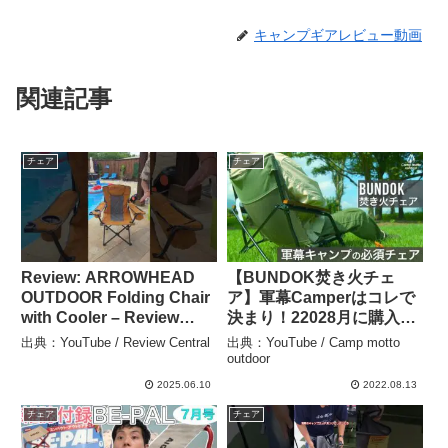
キャンプギアレビュー動画
関連記事
チェア
チェア
Review: ARROWHEAD
【BUNDOK焚き火チェ
OUTDOOR Folding Chair
ア】軍幕Camperはコレで
with Cooler – Review
決まり！22028月に購入し
Central
た焚き火チェアをゆるレビ
出典：YouTube / Review Central
出典：YouTube / Camp motto
ュー！ – Camp motto
outdoor
outdoor
2025.06.10
2022.08.13
チェア
チェア