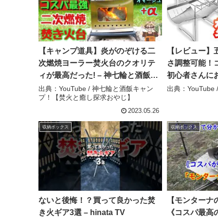
【キャンプ道具】炎がのぞける二
【レビュー】
次燃焼ヨーラー焚火台のクオリテ
さ調整可能！
ィが最高だった! – 神七輪と酒飯キ
初心者さんに
ャンプ！【焚火と癒し探求おや
【wolfyok o
出典：YouTube / 神七輪と酒飯キャン
出典：YouTube 
プ！【焚火と癒し探求おやじ】
じ】
ch
2023.05.26
収納ボックス
収納ボックス
ないと後悔！？買って良かった焚
【モンターナ
き火ギア3選 – hinata TV
《コスパ最高