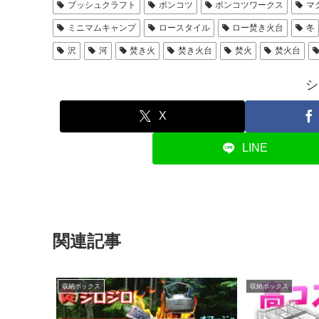
ブッシュクラフト
ポンコツ
ポンコツワークス
マ
ミニマムキャンプ
ロースタイル
ロー焚き火台
冬
沢
河
焚き火
焚き火台
焚火
焚火台
シ
X
LINE
関連記事
収納ボックス
収納ボックス