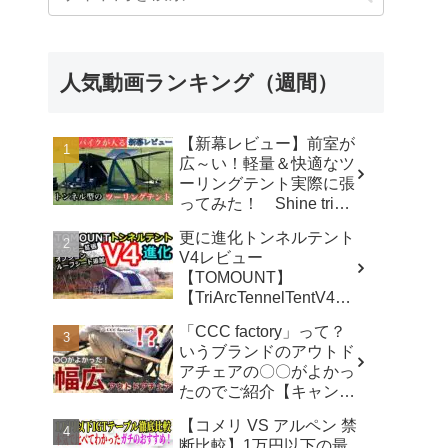
人気動画ランキング（週間）
【新幕レビュー】前室が
広～い！軽量＆快適なツ
ーリングテント実際に張
ってみた！ Shine trip
TUNNEL TENT 05 - latte
更に進化トンネルテント
な気分
V4レビュー
【TOMOUNT】
【TriArcTennelTentV4】
- 尾上祐一郎【テントバ
「CCC factory」って？
カ】
いうブランドのアウトド
アチェアの〇〇がよかっ
たのでご紹介【キャンプ
用品】 - さざなみキャン
【コメリ VS アルペン 禁
プ
断比較】1万円以下の最