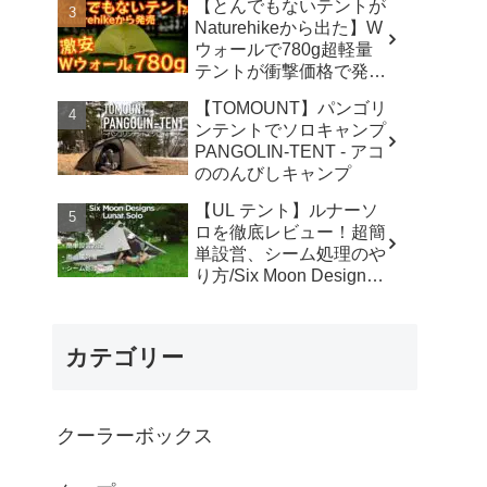
【とんでもないテントが
カ】
Naturehikeから出た】W
ウォールで780g超軽量
テントが衝撃価格で発売
『Star Traill EXT』徹底
【TOMOUNT】パンゴリ
解説の保存版【ULギ
ンテントでソロキャンプ
ア】【キャンプ道具】
PANGOLIN-TENT - アコ
【アウトドア】#855 -
ののんびしキャンプ
Hurricane Camp / ハリケ
ーンキャンプ
【UL テント】ルナーソ
ロを徹底レビュー！超簡
単設営、シーム処理のや
り方/Six Moon Designs
Lunar Solo - RIKU徒歩キ
ャンプ
カテゴリー
クーラーボックス