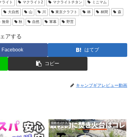
クライト
マクライト2
マクライトチタン
ミニマム
大自然
山
川
東京クラフト
林
林間
森
無骨
秋
自然
軍幕
野営
ェアする
Facebook
はてブ
コピー
キャンプギアレビュー動画
収納ボックス