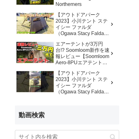
Northerners
【アウトドアパーク
2023】小川テント ステ
イシー ファルダ
（Ogawa Stacy Falda）
2から3人用の紹介 –
エアーテントが3万円
akoakoa
台!? Soomloom新作を速
報レビュー【Soomloom
Aero-8PUエアテント】
– なかしょうCAMP【ソ
【アウトドアパーク
ロキャンプで焚き火とラ
2023】小川テント ステ
ンタン】
イシー ファルダ
（Ogawa Stacy Falda）
2から3人用の紹介
#Short #ショート –
akoakoa
動画検索