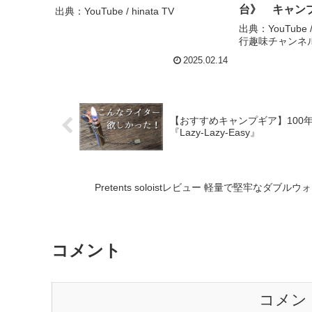
台》 キャン
出典：YouTube / hinata TV
モンターナ キ
出典：YouTube
行趣味チャンネ
ックタイプR 
2025.02.14
【おすすめキャンプギア】100年
『Lazy-Lazy-Easy』
Pretents soloistレビュー 軽量で堅牢なダブルウ
コメント
コメン