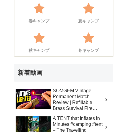
春キャンプ
夏キャンプ
秋キャンプ
冬キャンプ
新着動画
SOMGEM Vintage
Permanent Match
Review | Refillable
Brass Survival Fire
Starter – Skinner’s 100%
A TENT that Inflates in
Honest Reviews
Minutes #camping #tent
– The Travelling