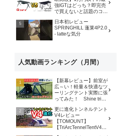
強IGTはどっち？即完売
で買えないと話題のコメ
リテーブルを徹底レビュ
日本初レビュー
ー！【アウトドアシステ
SPRINGHILL 蓬莱4P2.0
ムテーブル VS アルミユ
- latteな気分
ニットテーブル】 - ヤミ
ツキソロキャンプ
人気動画ランキング（月間）
【新幕レビュー】前室が
広～い！軽量＆快適なツ
ーリングテント実際に張
ってみた！ Shine trip
TUNNEL TENT 05 - latte
更に進化トンネルテント
な気分
V4レビュー
【TOMOUNT】
【TriArcTennelTentV4】
- 尾上祐一郎【テントバ