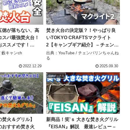
五徳が落ちない、高
焚き火台の決定版？！やっぱり良
コスパ最強焚火台！
いTOKYO CRAFTSマクライト
おススメです！
2【キャンプギア紹介】 – チェンバ
utdoors】 – 藪キャン
リンちゃんねる
/ 藪キャンch
出典：YouTube / チェンバリンちゃんね
る
2022.12.29
2025.09.30
収納ボックス
の焚火＆グリル】
新商品！笑’ｓ 大きな焚き火グリル
のおすすめ焚き火
『EISAN』解説 最速レビュー –