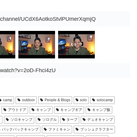
m/channel/UCdX6AotkoStvlPUmerXqmjQ
m/watch?v=2oD-Fhci4zU
camp
outdoor
People & Blogs
solo
solocamp
アウトドア
キャンプ
キャンプギア
キャンプ飯
ン
ソロキャンプ
ソログル
タープ
デュオキャンプ
バックパックキャンプ
ファミキャン
ブッシュクラフター