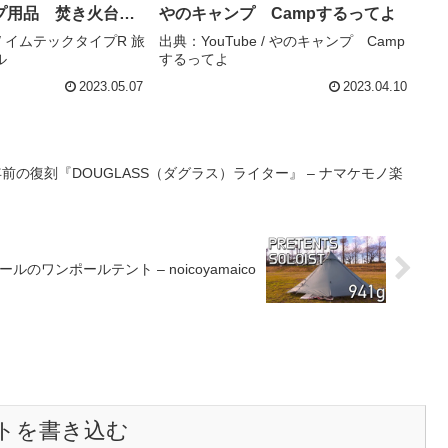
プ用品 焚き火台
やのキャンプ Campするってよ
ャンプ飯 – イムテ
 / イムテックタイプR 旅
出典：YouTube / やのキャンプ Camp
ル
するってよ
旅行趣味チャンネル
2023.05.07
2023.04.10
前の復刻『DOUGLASS（ダグラス）ライター』 – ナマケモノ楽
ォールのワンポールテント – noicoyamaico
トを書き込む