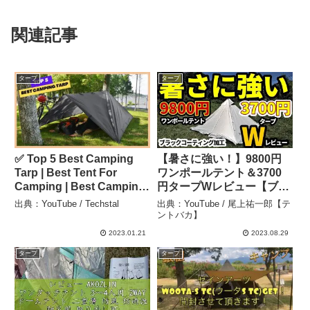
関連記事
タープ
タープ
✅ Top 5 Best Camping
【暑さに強い！】9800円
Tarp | Best Tent For
ワンポールテント＆3700
Camping | Best Camping
円タープWレビュー【ブラ
Tarps – 2023 (Buying
ックコーティング】
出典：YouTube / Techstal
出典：YouTube / 尾上祐一郎【テ
Guide) – Techstal
【ANDMASELF】
ントバカ】
【Moonlence】 – 尾上祐
2023.01.21
2023.08.29
一郎【テントバカ】
タープ
タープ