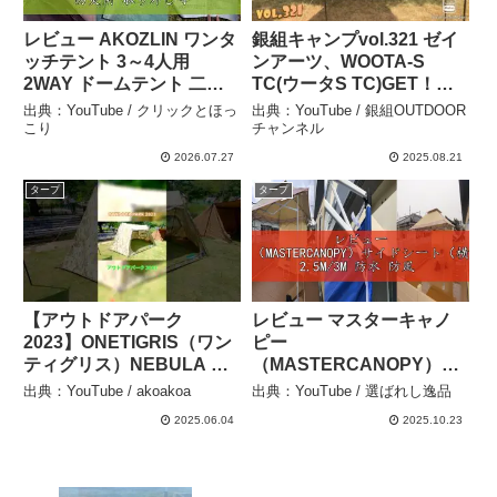
レビュー AKOZLIN ワンタ
銀組キャンプvol.321 ゼイ
ッチテント 3～4人用
ンアーツ、WOOTA-S
2WAY ドームテント 二重
TC(ウータS TC)GET！開
層 防風 防雨性 防災用 取り
封させて頂きました！
出典：YouTube / クリックとほっ
出典：YouTube / 銀組OUTDOOR
外し可能なアウタータープ
WOOTA-S TCウータS TC
こり
チャンネル
付き 耐水圧 設営簡単 uvカ
レビュー – 銀組OUTDOOR
2026.07.27
2025.08.21
ット加工 ハイキング キャ
チャンネル
タープ
タープ
ンプ – クリックとほっこり
【アウトドアパーク
レビュー マスターキャノ
2023】ONETIGRIS（ワン
ピー
ティグリス）NEBULA キ
（MASTERCANOPY）サ
ャンプテント 参考出品の
イドシート（横幕）タープ
出典：YouTube / akoakoa
出典：YouTube / 選ばれし逸品
紹介 #Short #ショート –
テント用 2.5M/3M 防水 防
2025.06.04
2025.10.23
akoakoa
風 UVカット遮熱 取り外し
簡単 ビジネス用 アウトド
ア用 【サイドシート一