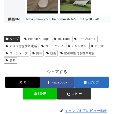
動画URL
https://www.youtube.com/watch?v=PKOy-3tG_e0
タープ
People & Blogs
YouTube
アップロード
カメラ付き携帯電話
コミュニティ
チャンネル
ビデオ
ユーチューブ
共有
動画
動画機能付き携帯電話
無料
シェアする
X
Facebook
はてブ
LINE
コピー
キャンプギアレビュー動画