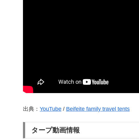
出典：
YouTube
/
Beifeite family travel tents
タープ動画情報