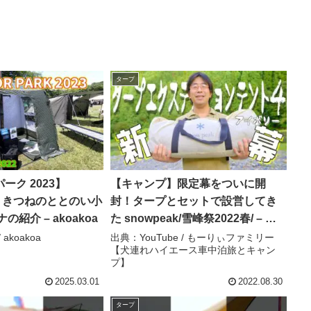
タープ
ーク 2023】
【キャンプ】限定幕をついに開
OX きつねのととのい小
封！タープとセットで設営してき
の紹介 – akoakoa
た snowpeak/雪峰祭2022春/ – も
ーりぃファミリー【犬連れハイエ
 akoakoa
出典：YouTube / もーりぃファミリー
【犬連れハイエース車中泊旅とキャン
ース車中泊旅とキャンプ】
プ】
2025.03.01
2022.08.30
タープ