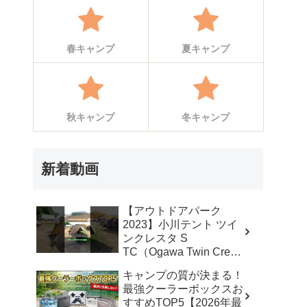
春キャンプ
夏キャンプ
秋キャンプ
冬キャンプ
新着動画
【アウトドアパーク
2023】小川テント ツイ
ンクレスタ S
TC（Ogawa Twin Cresta
S TC）2から3人用の紹
キャンプの質が決まる！
介 #Short #ショート –
最強クーラーボックスお
akoakoa
すすめTOP5【2026年最