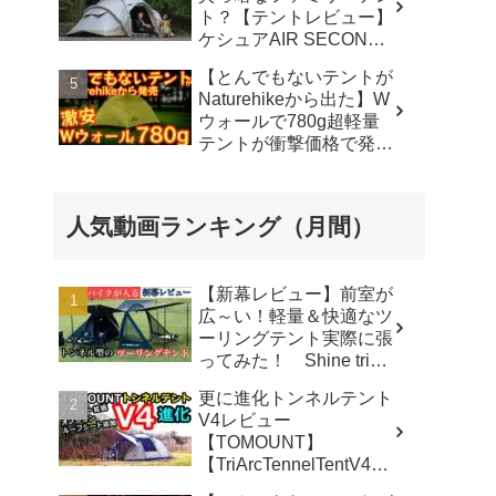
ト？【テントレビュー】
ケシュアAIR SECONDS
FAMILY 4.2
【とんでもないテントが
FRESH&BLACK - 脱サ
Naturehikeから出た】W
ラ さいとう夫婦
ウォールで780g超軽量
テントが衝撃価格で発売
『Star Traill EXT』徹底
解説の保存版【ULギ
ア】【キャンプ道具】
人気動画ランキング（月間）
【アウトドア】#855 -
Hurricane Camp / ハリケ
ーンキャンプ
【新幕レビュー】前室が
広～い！軽量＆快適なツ
ーリングテント実際に張
ってみた！ Shine trip
TUNNEL TENT 05 - latte
更に進化トンネルテント
な気分
V4レビュー
【TOMOUNT】
【TriArcTennelTentV4】
- 尾上祐一郎【テントバ