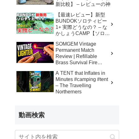
新比較】 – レビューの神
【最速レビュー】新型
BUNDOKソロティピー
1+ 実際どうなの？ – な
かしょうCAMP【ソロキ
ャンプで焚き火とランタ
SOMGEM Vintage
ン】
Permanent Match
Review | Refillable
Brass Survival Fire
Starter – Skinner’s 100%
A TENT that Inflates in
Honest Reviews
Minutes #camping #tent
– The Travelling
Northerners
動画検索