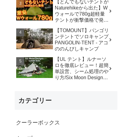
【とんでもないテントが
カ】
Naturehikeから出た】W
ウォールで780g超軽量
テントが衝撃価格で発売
『Star Traill EXT』徹底
【TOMOUNT】パンゴリ
解説の保存版【ULギ
ンテントでソロキャンプ
ア】【キャンプ道具】
PANGOLIN-TENT - アコ
【アウトドア】#855 -
ののんびしキャンプ
Hurricane Camp / ハリケ
ーンキャンプ
【UL テント】ルナーソ
ロを徹底レビュー！超簡
単設営、シーム処理のや
り方/Six Moon Designs
Lunar Solo - RIKU徒歩キ
ャンプ
カテゴリー
クーラーボックス