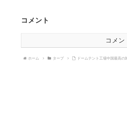
コメント
コメン
ホーム
タープ
ドームテント工場中国最高の卸売価格 – B