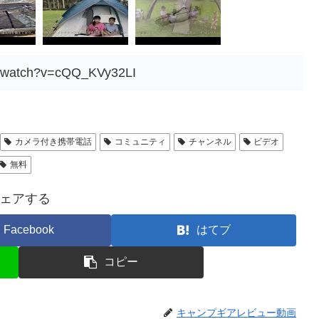
m/watch?v=cQQ_KVy32LI
カメラ付き携帯電話
コミュニティ
チャンネル
ビデオ
無料
ェアする
Facebook
はてブ
コピー
キャンプギアレビュー動画