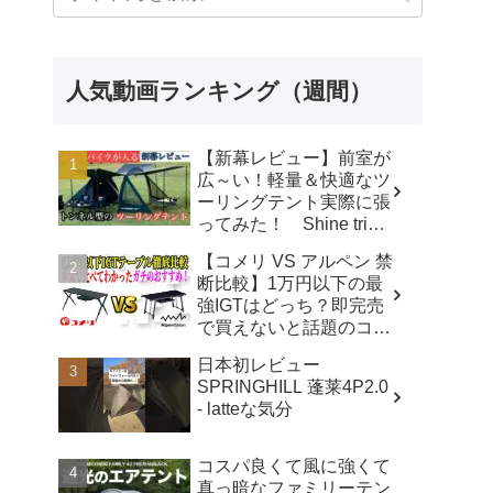
人気動画ランキング（週間）
【新幕レビュー】前室が
広～い！軽量＆快適なツ
ーリングテント実際に張
ってみた！ Shine trip
TUNNEL TENT 05 - latte
【コメリ VS アルペン 禁
な気分
断比較】1万円以下の最
強IGTはどっち？即完売
で買えないと話題のコメ
リテーブルを徹底レビュ
日本初レビュー
ー！【アウトドアシステ
SPRINGHILL 蓬莱4P2.0
ムテーブル VS アルミユ
- latteな気分
ニットテーブル】 - ヤミ
ツキソロキャンプ
コスパ良くて風に強くて
真っ暗なファミリーテン