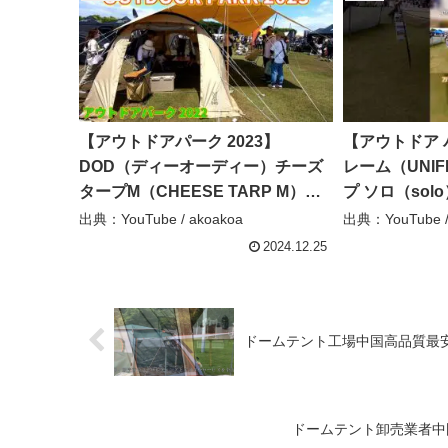
【アウトドアパーク 2023】
【アウトドア 
DOD（ディーオーディー）チーズ
レーム（UNIF
タープM（CHEESE TARP M）
プ ソロ（sol
TT10-739-TN 超大型ポリコットン
#shorts #
出典：YouTube / akoakoa
出典：YouTube /
タープの紹介 – akoakoa
介 #インテックス
2024.12.25
ドームテント工場中国高品質最安 – Beifei
ドームテント卸売業者中国良い最安