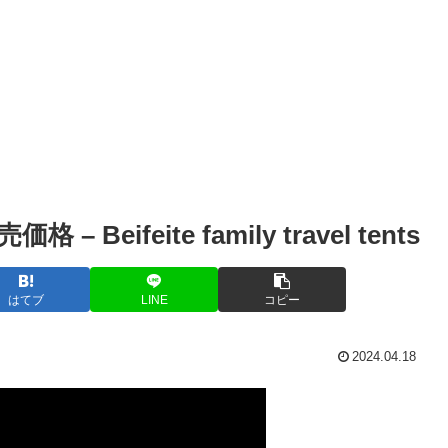
ifeite family travel tents
はてブ
LINE
コピー
2024.04.18