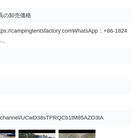
高の卸売価格
ttps://campingtentsfactory.comWhatsApp：+86-1824
...
om/channel/UCwD38sTPRQCb1tM85AZO3tA