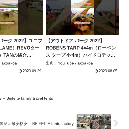
パーク 2022】ユニフ
【アウトドア パーク 2022】
LAME）REVOター
ROBENS TARP 4×4m（ローベン
o）TANの紹介
ス タープ 4×4m）ハイドロテック
ショート #レビュー #紹
ポリコットン（Polycotton）の紹
 akoakoa
出典：YouTube / akoakoa
大阪 – akoakoa
介 #shorts #ショート – akoakoa
2023.09.29
2023.08.05
te family travel tents
格安 – BEIFEITE tents factory