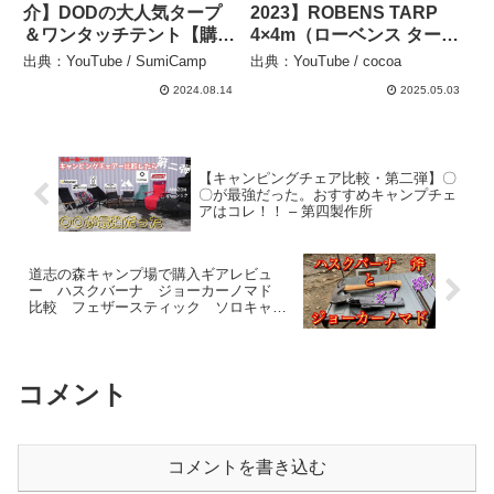
介】DODの大人気タープ
2023】ROBENS TARP
＆ワンタッチテント【購入
4×4m（ローベンス タープ
レビュー＆初張り！】 –
4×4m）の紹介 #Short #シ
出典：YouTube / SumiCamp
出典：YouTube / cocoa
SumiCamp
ョート – cocoa
2024.08.14
2025.05.03
【キャンピングチェア比較・第二弾】〇
〇が最強だった。おすすめキャンプチェ
アはコレ！！ – 第四製作所
道志の森キャンプ場で購入ギアレビュ
ー ハスクバーナ ジョーカーノマド
比較 フェザースティック ソロキャン
プ – S1.SOTOASOBI
コメント
コメントを書き込む