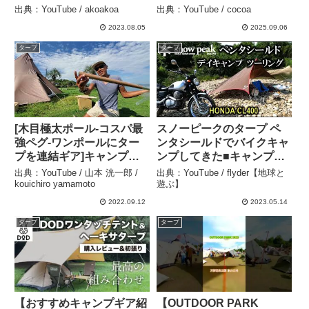
4×4m）ハイドロテック ポ
ムテント Mサイズ シェル
出典：YouTube / akoakoa
出典：YouTube / cocoa
リコットン（Polycotton）
ター ファミリーテントの
2023.08.05
2025.09.06
の紹介 #shorts #ショート
紹介 #Short #ショート –
– akoakoa
cocoa
タープ
タープ
[木目極太ポール-コスパ最
スノーピークのタープ ペ
強ペグ-ワンポールにター
ンタシールドでバイクキャ
プを連結ギア]キャンプギ
ンプしてきた■キャンプツ
ア開封レビュー – 山本 洸
ーリング CL400 –
出典：YouTube / 山本 洸一郎 /
出典：YouTube / flyder【地球と
一郎 / kouichiro
flyder【地球と遊ぶ】
kouichiro yamamoto
遊ぶ】
yamamoto
2022.09.12
2023.05.14
タープ
タープ
【おすすめキャンプギア紹
【OUTDOOR PARK