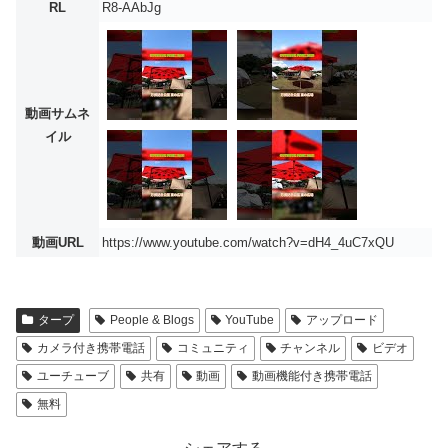
RL
R8-AAbJg
動画サムネ
イル
動画URL
https://www.youtube.com/watch?v=dH4_4uC7xQU
タープ
People & Blogs
YouTube
アップロード
カメラ付き携帯電話
コミュニティ
チャンネル
ビデオ
ユーチューブ
共有
動画
動画機能付き携帯電話
無料