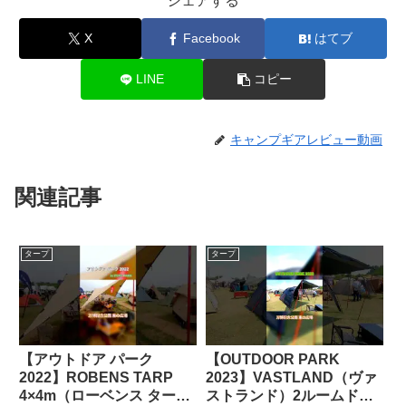
シェアする
X
Facebook
はてブ
LINE
コピー
キャンプギアレビュー動画
関連記事
タープ
タープ
【アウトドア パーク
【OUTDOOR PARK
2022】ROBENS TARP
2023】VASTLAND（ヴァ
4×4m（ローベンス タープ
ストランド）2ルームドー