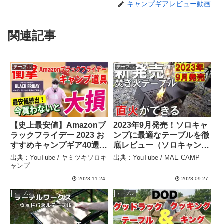
キャンプギアレビュー動画
関連記事
テーブル
テーブル
【史上最安値】Amazonブ
2023年9月発売！ソロキャ
ラックフライデー 2023 お
ンプに最適なテーブルを徹
すすめキャンプギア40選！
底レビュー（ソロキャン
│お得な買い方も紹介！
プ、キャンプ道具、キャン
出典：YouTube / ヤミツキソロキ
出典：YouTube / MAE CAMP
【Amazonセール 2023 目
プギア、初心者、コスパ最
ャンプ
玉商品】 – ヤミツキソロキ
強） – MAE CAMP
2023.11.24
2023.09.27
ャンプ
テーブル
テーブル