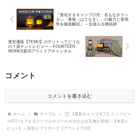
キャンプテーブル】 – ヤミ
ツキソロキャンプ
『進化するキャンプの光：名もなきラン
タン「果無（はてなき）」の魅力と実用
性を徹底解説』 – 自遊人古橋佑師
激安通販【TEMU】のテントってどうな
の？謎テントレビュー – FOURTEEN
WORKS新潟アウトドアチャンネル
コメント
コメントを書き込む
ホーム
テーブル
【最新キャンプギア】スノーピー
クIGT×タフまるテーブルやゴールゼロの上位互換が登場！【本音レ
ビュー】 – 薪割りブラザーズ【アウトドアch】