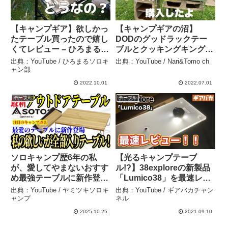
【キャンプギア】欲しかっ
【キャンプギアの沼】
たテーブル買ったので嬉し
DODのグッドラックテー
くてレビュー – ひろまるソ
ブルとクッキングキングを
ロキャン部
新しく購入しました。 –
出典：YouTube / ひろまるソロキ
出典：YouTube / Nari&Tomo ch
Nari&Tomo ch
ャン部
2022.10.01
2022.07.01
テーブル
テーブル
ソロキャンプ歴6年の私
【光るキャンプテーブ
が、愛してやまないおすす
ル!?】38exploreの新製品
め最強テーブルに新作登
「Lumico38」を最速レビ
場！ソト(SOTO) フィール
ュー！ゴールゼロを差し込
出典：YouTube / ヤミツキソロキ
出典：YouTube / ギアバカチャン
ドホッパー バンブーの真
むと幻想的に光を放つ！ –
ャンプ
ネル
の実力とは？【キャンプ道
ギアバカチャンネル
2025.10.25
2021.09.10
具 アウトドアテーブル