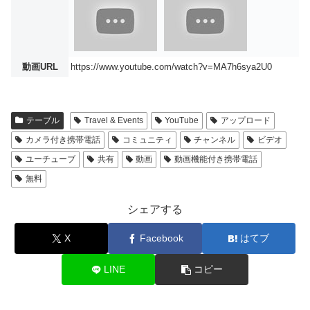
動画URL
https://www.youtube.com/watch?v=MA7h6sya2U0
テーブル
Travel & Events
YouTube
アップロード
カメラ付き携帯電話
コミュニティ
チャンネル
ビデオ
ユーチューブ
共有
動画
動画機能付き携帯電話
無料
シェアする
X
Facebook
はてブ
LINE
コピー