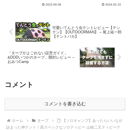
GRACE CAMP
2023.06.06
2024.02.10
可愛いてんとう虫テントレビュー【テン
テン】【OUTDOORMAN】 – 尾上祐一郎
【テントバカ】
「タープがよごれない設営ガイド」
&DODいつかのタープ」開封レビュー –
おみつCamp
コメント
コメントを書き込む
ホーム
タープ
【ソロキャンプ】あったらいいなが
詰まった神テント！高スペックなソロティピー 山稜二又ティピーテ