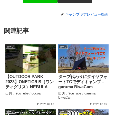
キャンプギアレビュー動画
関連記事
タープ
タープ
【OUTDOOR PARK
タープ代わりにダイヤフォ
2023】ONETIGRIS（ワン
ートTCでディキャンプ –
ティグリス）NEBULA キ
garuma BiwaCam
ャンプテント 参考出品の
出典：YouTube / cocoa
出典：YouTube / garuma
紹介 #Short #ショート –
BiwaCam
cocoa
2025.02.02
2023.03.05
タープ
タープ