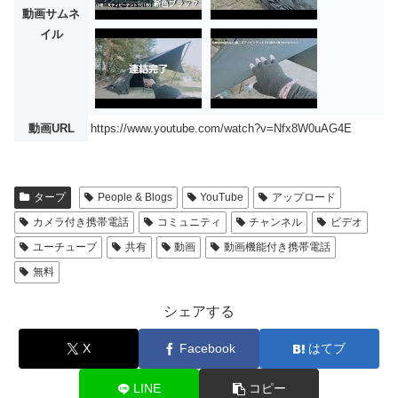
動画サムネ
イル
動画URL
https://www.youtube.com/watch?v=Nfx8W0uAG4E
タープ
People & Blogs
YouTube
アップロード
カメラ付き携帯電話
コミュニティ
チャンネル
ビデオ
ユーチューブ
共有
動画
動画機能付き携帯電話
無料
シェアする
X
Facebook
はてブ
LINE
コピー