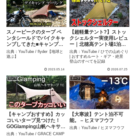
スノーピークのタープ ペ
【超軽量テント?】ストッ
ンタシールドでバイクキャ
クシェルター実使用レビュ
ンプしてきた■キャンプツ
ー｜北穂高テント場1泊の
ーリング CL400 –
記録 – ひでの山めぐり | お
出典：YouTube / flyder【地球と
出典：YouTube / ひでの山めぐり
flyder【地球と遊ぶ】
すすめルート・ギア・絶
遊ぶ】
| おすすめルート・ギア・絶景
登山のすべてを記録
景 登山のすべてを記録
2023.05.14
2026.07.25
タープ
タープ
【キャンプおすすめ】カッ
【大寒波】テント泊不可
コいいタープ見つけた！
能。 – ヒヌマフウフ
GOGlamping山帆ヘキサタ
出典：YouTube / ヒヌマフウフ
ープ先行レビュー –
出典：YouTube / GRACE CAMP