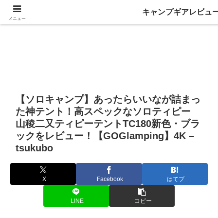
キャンプギアレビュ
メニュー
【ソロキャンプ】あったらいいなが詰まっ
た神テント！高スペックなソロティピー
山稜二又ティピーテントTC180新色・ブラ
ックをレビュー！【GOGlamping】4K –
tsukubo
X
Facebook
はてブ
LINE
コピー