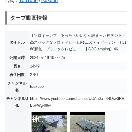
出典：
YouTube
/
tsukubo
タープ動画情報
【ソロキャンプ】あったらいいなが詰まった神テント！
タイトル
高スペックなソロティピー 山稜二又ティピーテントTC1
80新色・ブラックをレビュー！【GOGlamping】4K
公開日時
2024-07-19 19:00:25
長さ
14:49
再生回数
2751
チャンネル
tsukubo
名
チャンネルU
https://www.youtube.com/channel/UCAh0uT7NQsv3RR
RL
BbFWg-09w