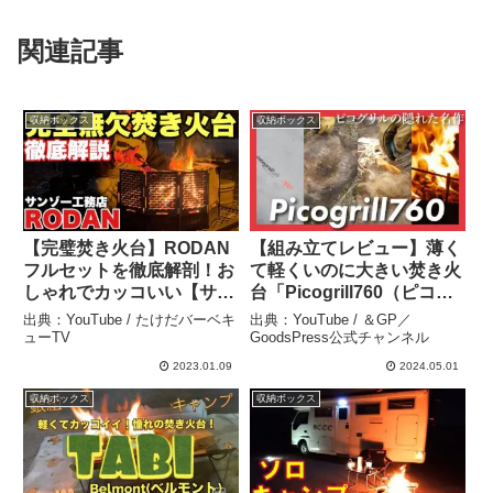
関連記事
収納ボックス
収納ボックス
【完璧焚き火台】RODAN
【組み立てレビュー】薄く
フルセットを徹底解剖！お
て軽くいのに大きい焚き火
しゃれでカッコいい【サン
台「Picogrill760（ピコグ
ゾー工務店ロダン】 – たけ
リル760）」大は小を兼ね
出典：YouTube / たけだバーベキ
出典：YouTube / ＆GP／
だバーベキューTV
る使い勝手の良さが魅力
ューTV
GoodsPress公式チャンネル
#キャンプ #焚き火台 #ピコ
2023.01.09
2024.05.01
グリル – ＆GP／
収納ボックス
収納ボックス
GoodsPress公式チャンネ
ル