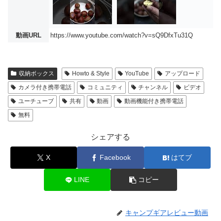
動画URL
https://www.youtube.com/watch?v=sQ9DfxTu31Q
収納ボックス
Howto & Style
YouTube
アップロード
カメラ付き携帯電話
コミュニティ
チャンネル
ビデオ
ユーチューブ
共有
動画
動画機能付き携帯電話
無料
シェアする
X
Facebook
はてブ
LINE
コピー
キャンプギアレビュー動画