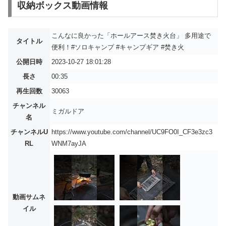
収納ボックス動画情報
こんなに良かった「ホールアース焚き火台」 多用途で
タイトル
便利！#ソロキャンプ #キャンプギア #焚き火
公開日時
2023-10-27 18:01:28
長さ
00:35
再生回数
30063
チャンネル
ミガルドア
名
チャンネルU
https://www.youtube.com/channel/UC9FO0I_CF3e3zc3
RL
WNM7ayJA
動画サムネ
イル