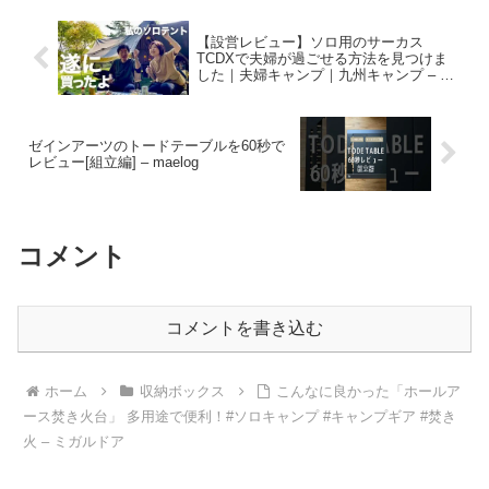
【設営レビュー】ソロ用のサーカス
TCDXで夫婦が過ごせる方法を見つけま
した｜夫婦キャンプ｜九州キャンプ – ぎ
んぬキャンプ
ゼインアーツのトードテーブルを60秒で
レビュー[組立編] – maelog
コメント
コメントを書き込む
ホーム
収納ボックス
こんなに良かった「ホールア
ース焚き火台」 多用途で便利！#ソロキャンプ #キャンプギア #焚き
火 – ミガルドア