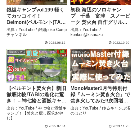
銀組キャンプvol.199 軽く
初秋 海辺のソロキャン
てカッコイイ！
プ 千葉 富津 スノーピ
Belmont(ベルモント)TABI
ーク 焚火台 自作グリルブ
レビューしてみた！ – 銀組
リッジ おでん 海鮮バー
出典：YouTube / 銀組poke Camp
出典：YouTube /
poke Campチャンネル
ベキュー キャンピングカ
チャンネル
konkon@kisarazu
ー シャワー 車中泊 –
2024.06.12
2022.10.29
konkon@kisarazu
収納ボックス
収納ボックス
【ベルモント焚火台】新旧
MonoMaster1月号特別付
徹底比較!TABIの進化に驚
録『ムーミン焚き火台』で
き！ – 神七輪と酒飯キャン
焚き火してみた‼次回増刊
プ！【焚火と癒し探求おや
号の付録もコレまた激熱‼
出典：YouTube / 神七輪と酒飯キ
出典：YouTube / ゆるキャンぷ沼
じ】
– ゆるキャンぷ沼のほとり
ャンプ！【焚火と癒し探求おや
のほとり
じ】
2025.07.04
2023.11.25