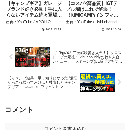
【キャンプギア】ガレージ
【コスパ×高品質】IGTテー
ブランド好き必見！手に入
ブル沼はこれで解決！
らないアイテム続々登場！
（KIMICAMP/インフィニ
– APOLLO
ティテーブル） – Ushi
出典：YouTube / APOLLO
出典：YouTube / Ushi channel
channel
2021.12.13
2023.10.06
【176gのUL二次燃焼焚き火台！】ソロス
トーブの元祖！？bushbuddyの焚き火台
レビュー。 – tkキャンプ(UL系ギアを使っ
て徒歩で気軽に)Camping equipment
reviews
【キャンプ道具】早く知りたかった⁉️最初
からこれ買っておけばと後悔したキャン
プギア – Lacampin ラキャンピン
コメント
コメントを書き込む