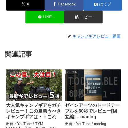
X
Facebook
はてブ
LINE
コピー
キャンプギアレビュー動画
関連記事
テーブル
テーブル
大人気キャンプギアをガチ
ゼインアーツのトードテー
レビュー！この夏買うべき
ブルを60秒でレビュー[組
キャンプギアは・・これ
立編] – maelog
だ！！/ BougeRV PC35 ポ
出典：YouTube / TYM
出典：YouTube / maelog