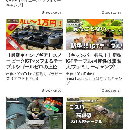
ータブルエアコン/アルミ
CAMP【ハイエース×ファミリー
キャンプ】
ユニットテーブル+38/デュ
アルガスバーナーストーブ
2026.06.04
2023.10.28
– TYM CAMP【ハイエース
テーブル
テーブル
×ファミリーキャンプ】
【最新キャンプギア】スノ
【キャンパー必見！】新型
ーピークIGT×タフまるテー
IGTテーブル/可能性は無限
ブルやゴールゼロの上位互
大/ファミリーキャンプ/キ
換が登場！【本音レビュ
ャンプ道具/EATBOX –
出典：YouTube / 薪割りブラザー
出典：YouTube /
ー】 – 薪割りブラザーズ
hana,hachi,camp はなは
ズ【アウトドアch】
hana,hachi,camp はなはちキャン
プ
【アウトドアch】
ちキャンプ
2024.05.09
2023.05.17
テーブル
テーブル