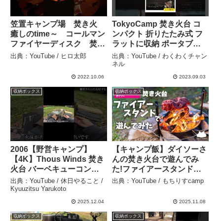
笠置キャンプ場 焚き火
TokyoCamp 焚き火台 コ
癒しのtime～ コールマン
ンパクト 折りたたみ式 フ
ファイヤーディスク 焚火
ラットに収納 ポータブル
台 最高！ – ヒロ太郎
ソロキャンプ ストーブ 薪
出典：YouTube / ヒロ太郎
出典：YouTube / わくわくチャン
グリル (焚き火台) – わくわ
ネル
くチャンネル
2022.10.06
2023.09.03
収納ボックス
収納ボックス
2006【野営キャンプ】
【キャンプ飯】ダイソーさ
【4K】Thous Winds 焚き
んの焚き火台で遊んでみ
火台 バーベキューコンロ
た!ファイアースタンド
ソロ｜革新的デザインを実
【ソロキャンプ】 – もちり
出典：YouTube / 休日やること /
出典：YouTube / もちりすcamp
践レビュー（森編／
すcamp
Kyuuzitsu Yarukoto
¥3000） #shorts – 休日や
2025.12.04
2025.11.08
ること / Kyuuzitsu
収納ボックス
収納ボックス
Yarukoto