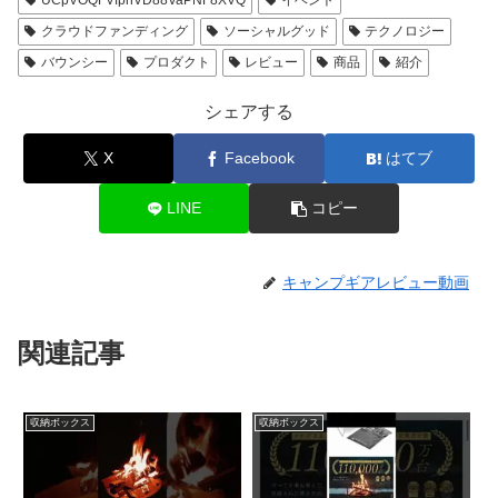
UCpVOQFVfphVD88VaPNF8XVQ
イベント
クラウドファンディング
ソーシャルグッド
テクノロジー
バウンシー
プロダクト
レビュー
商品
紹介
シェアする
X
Facebook
はてブ
LINE
コピー
キャンプギアレビュー動画
関連記事
収納ボックス
収納ボックス