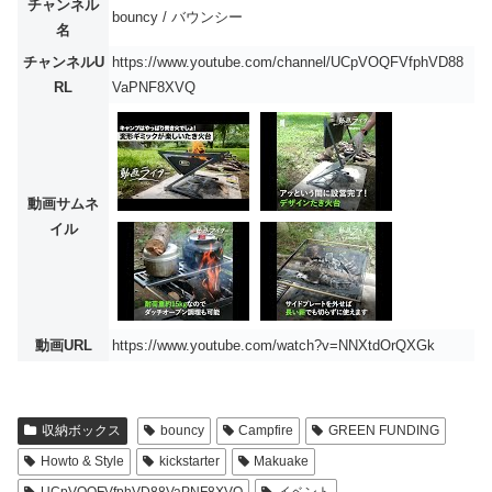
チャンネル
bouncy / バウンシー
名
チャンネルU
https://www.youtube.com/channel/UCpVOQFVfphVD88
RL
VaPNF8XVQ
動画サムネ
イル
動画URL
https://www.youtube.com/watch?v=NNXtdOrQXGk
収納ボックス
bouncy
Campfire
GREEN FUNDING
Howto & Style
kickstarter
Makuake