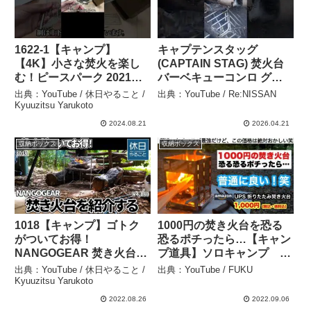
1622-1【キャンプ】
キャプテンスタッグ
【4K】小さな焚火を楽し
(CAPTAIN STAG) 焚火台
む！ピースパーク 2021年
バーベキューコンロ グリ
モデル バーベキューグリ
ル 1台3役 ヘキサステンレ
出典：YouTube / 休日やること /
出典：YouTube / Re:NISSAN
ル紹介(開封編) #shorts #
ス ファイアグリル Lサイズ
Kyuuzitsu Yarukoto
キャンプ場 #キャンプ #キ
ステンレス製 収納バッグ
2024.08.21
2026.04.21
ャンプ飯 – 休日やること /
付き UY-7019 –
収納ボックス
収納ボックス
Kyuuzitsu Yarukoto
Re:NISSAN
1018【キャンプ】ゴトク
1000円の焚き火台を恐る
がついてお得！
恐るポチったら…【キャン
NANGOGEAR 焚き火台を
プ道具】ソロキャンプ フ
紹介する、焚き火でアイス
ァミリーキャンプ – FUKU
出典：YouTube / 休日やること /
出典：YouTube / FUKU
ティーを淹れる、ウィンナ
Kyuuzitsu Yarukoto
ーを焼く – 休日やること /
2022.08.26
2022.09.06
Kyuuzitsu Yarukoto