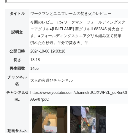
タイトル
ワークマンとユニフレームの焚き火台レビュー
今回のレビューは●ワークマン フォールディングスク
エアグリル●[UNIFLAME] 薪グリルII 682845 焚火台で
説明文
す。●フォールディングスクエアグリル組み立て簡単
慣れたら秒速。半分で焚き火、半...
公開日時
2024-10-06 19:03:18
長さ
13:18
再生回数
1455
チャンネル
大人の火遊びチャンネル
名
チャンネルU
https://www.youtube.com/channel/UCJXWPZL_uuRonOl
RL
AGv87pdQ
動画サムネ