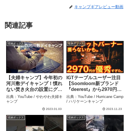
キャンプギアレビュー動画
関連記事
収納ボックス
収納ボックス
【夫婦キャンプ】今年初の
IGTテーブルユーザー注目
河川敷デイキャンプ！慣れ
【Soomloom新ブランド
ない焚き火台の設置にグダ
『deerest』から2970円の
グダ・・・ – やわやわ夫婦
奇跡が発売】もうフラット
出典：YouTube / やわやわ夫婦キ
出典：YouTube / Hurricane Camp
キャンプ
バーナー要らないかも【キ
ャンプ
/ ハリケーンキャンプ
ャンプ道具】【ST310】
2023.01.03
2023.11.23
【ST-340】【アウトド
収納ボックス
収納ボックス
ア】#600 – Hurricane
Camp / ハリケーンキャン
プ