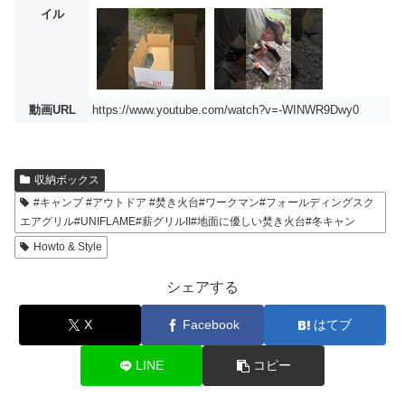
イル
動画URL
https://www.youtube.com/watch?v=-WINWR9Dwy0
収納ボックス
#キャンプ #アウトドア #焚き火台#ワークマン#フォールディングスク
エアグリル#UNIFLAME#薪グリルII#地面に優しい焚き火台#冬キャン
Howto & Style
シェアする
X
Facebook
はてブ
LINE
コピー