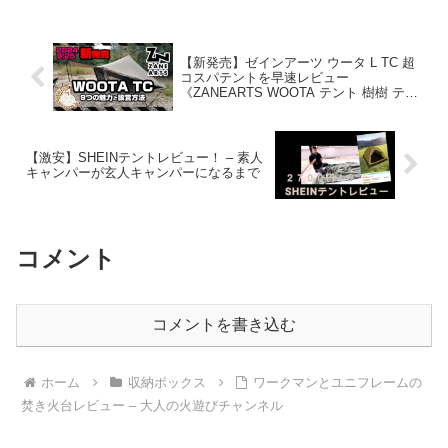
【新発売】ゼインアーツ ウータ L TC 超
コスパテントを早速レビュー
《ZANEARTS WOOTA テント 樹樹 ティ
ピー ワンポール ハイクオリティ 入手困
難 キャンプギア アウトドア 選び方》 – ｺ
ﾝﾊﾟｸﾄｷﾞｱ紹介★バイク野営部【ソロキャ
ンプ道具】
【激安】SHEINテントレビュー！ – 素人
キャンパーが玄人キャンパーになるまで
コメント
コメントを書き込む
ホーム
収納ボックス
ワークマンとユニフレームの
焚き火台レビュー – 大人の火遊びチャンネル