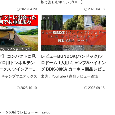
族で楽しむキャンプLIFE】
veler
TOMOUNT 12.0 Air Tent –
K’s_camp 北海道【家族で楽しむ
2023.04.29
2025.04.18
キャンプLIFE】
テント
ア】 コンパクトに見
レビューBUNDOK(バンドック)ソ
ソロ用トンネルテン
ロドーム 1人用 キャンプ&ハイキン
ークス ツインアーチ
グ BDK-08KA カーキ – 商品レビュ
ンプマニアックス
ー道場
e / キャンプマニアックス
出典：YouTube / 商品レビュー道場
2025.10.10
2025.09.18
60秒でレビュー – maelog