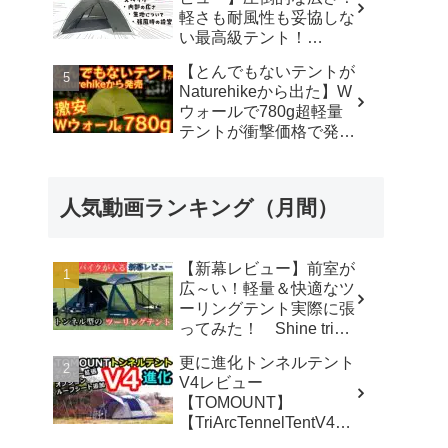
軽さも耐風性も妥協しな
い最高級テント！
#durstongear #durston #
【とんでもないテントが
ダーストン ＃xdome1
Naturehikeから出た】W
#xdome2 #テント -
ウォールで780g超軽量
Yellowknife
テントが衝撃価格で発売
Outdoorshop【イエロー
『Star Traill EXT』徹底
ナイフアウトドアショッ
解説の保存版【ULギ
プ】
ア】【キャンプ道具】
人気動画ランキング（月間）
【アウトドア】#855 -
Hurricane Camp / ハリケ
ーンキャンプ
【新幕レビュー】前室が
広～い！軽量＆快適なツ
ーリングテント実際に張
ってみた！ Shine trip
TUNNEL TENT 05 - latte
更に進化トンネルテント
な気分
V4レビュー
【TOMOUNT】
【TriArcTennelTentV4】
- 尾上祐一郎【テントバ