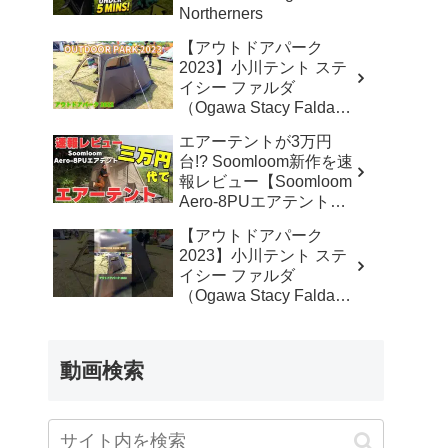
Northerners
【アウトドアパーク
2023】小川テント ステ
イシー ファルダ
（Ogawa Stacy Falda）
2から3人用の紹介 –
エアーテントが3万円
akoakoa
台!? Soomloom新作を速
報レビュー【Soomloom
Aero-8PUエアテント】
– なかしょうCAMP【ソ
【アウトドアパーク
ロキャンプで焚き火とラ
2023】小川テント ステ
ンタン】
イシー ファルダ
（Ogawa Stacy Falda）
2から3人用の紹介
#Short #ショート –
akoakoa
動画検索