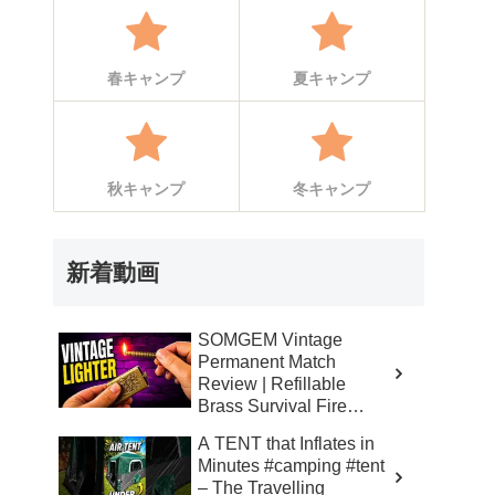
春キャンプ
夏キャンプ
秋キャンプ
冬キャンプ
新着動画
SOMGEM Vintage
Permanent Match
Review | Refillable
Brass Survival Fire
Starter – Skinner’s 100%
A TENT that Inflates in
Honest Reviews
Minutes #camping #tent
– The Travelling