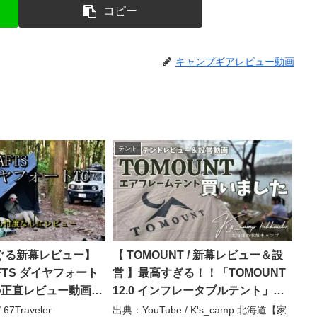
コピー
キャンプギアレビュー動画
テント
ぐる新幕レビュー】
【 TOMOUNT / 新幕レビュー＆設
AFTS ダイヤフォート
営 】最高すぎる！！「TOMOUNT
しの正直レビュー動画
12.0 インフレータブルテント」購
のまとめを記載して
入・設営してみました！ ～ ＃47
67Traveler
出典：YouTube / K's_camp 北海道【家