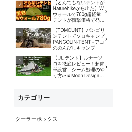
【とんでもないテントが
カ】
Naturehikeから出た】W
ウォールで780g超軽量
テントが衝撃価格で発売
『Star Traill EXT』徹底
【TOMOUNT】パンゴリ
解説の保存版【ULギ
ンテントでソロキャンプ
ア】【キャンプ道具】
PANGOLIN-TENT - アコ
【アウトドア】#855 -
ののんびしキャンプ
Hurricane Camp / ハリケ
ーンキャンプ
【UL テント】ルナーソ
ロを徹底レビュー！超簡
単設営、シーム処理のや
り方/Six Moon Designs
Lunar Solo - RIKU徒歩キ
ャンプ
カテゴリー
クーラーボックス