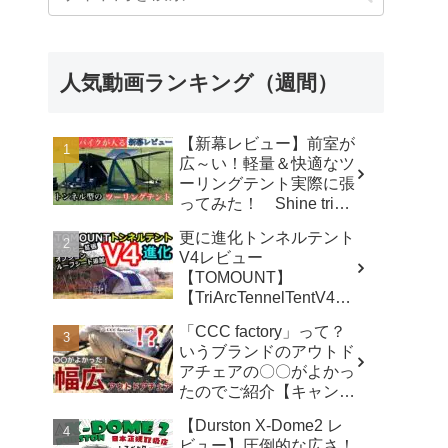
人気動画ランキング（週間）
【新幕レビュー】前室が
広～い！軽量＆快適なツ
ーリングテント実際に張
ってみた！ Shine trip
TUNNEL TENT 05 - latte
更に進化トンネルテント
な気分
V4レビュー
【TOMOUNT】
【TriArcTennelTentV4】
- 尾上祐一郎【テントバ
「CCC factory」って？
カ】
いうブランドのアウトド
アチェアの〇〇がよかっ
たのでご紹介【キャンプ
用品】 - さざなみキャン
【Durston X-Dome2 レ
プ
ビュー】圧倒的な広さ！