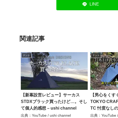
LINE
関連記事
テント
テント
【新幕設営レビュー】サーカス
【男心をくす
STDXブラック買ったけど…。そし
TOKYO CR
て個人的感想 – ushi channel
TC 忖度な
概要欄に評価
出典：YouTube / ushi channel
出典：YouTube / 