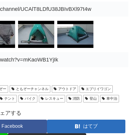
m/channel/UCAlT8LDfU38JBIvBXl97t4w
m/watch?v=mKaoWB1YjIk
ぞー
ともぞーチャンネル
アウトドア
エブリイワゴン
テント
バイク
レスキュー
消防
登山
車中泊
ェアする
Facebook
はてブ