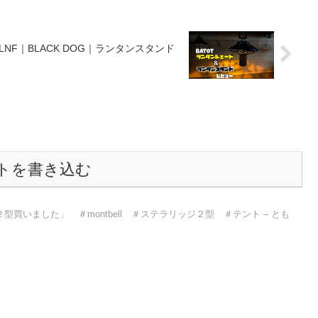
NF｜BLACK DOG｜ランタンスタンド
トを書き込む
型買いました」 ＃montbell ＃ステラリッジ２型 ＃テント – とも