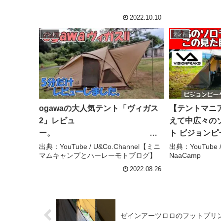
ます。 – 67Tra
2022.10.10
テント
テント
ogawaの大人気テント「ヴィガス
【テントマニ
2」レビュ
えて中広々の
ー。
ト ビジョンピ
ソロ – キャ
出典：YouTube / U&Co.Channel【ミニ
出典：YouTub
マムキャンプとハーレーモトブログ】
NaaCamp
お
NaaCamp
がわ・小川・ヴィガスii・ビガス –
2022.08.26
U&Co.Channel【ミニマムキャン
プとハーレーモトブログ】
ゼインアーツロロのフットプリントを