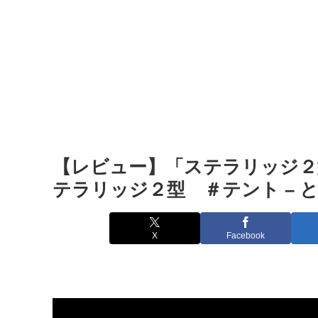
【レビュー】「ステラリッジ２型
テラリッジ２型 ＃テント –
X
Facebook