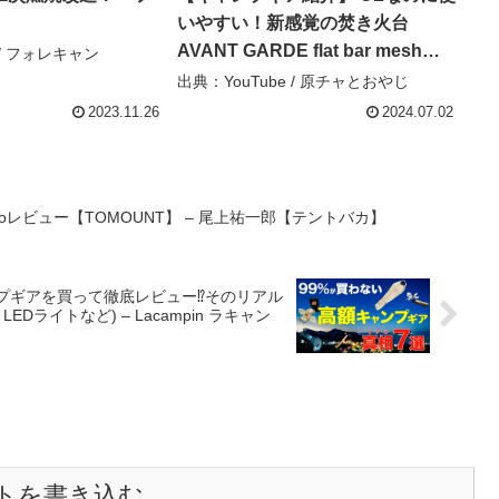
いやすい！新感覚の焚き火台
AVANT GARDE flat bar mesh
 / フォレキャン
bonfire stand – 原チャとおやじ
出典：YouTube / 原チャとおやじ
2023.11.26
2024.07.02
proレビュー【TOMOUNT】 – 尾上祐一郎【テントバカ】
プギアを買って徹底レビュー⁉️そのリアル
ライトなど) – Lacampin ラキャン
トを書き込む