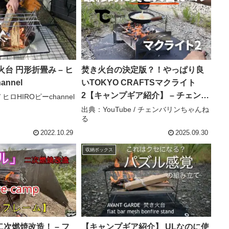
火台 円形折畳み – ヒ
焚き火台の決定版？！やっぱり良
annel
いTOKYO CRAFTSマクライト
2【キャンプギア紹介】 – チェンバ
/ ヒロHIROピーchannel
リンちゃんねる
出典：YouTube / チェンバリンちゃんね
る
2022.10.29
2025.09.30
収納ボックス
次燃焼改造！ – フ
【キャンプギア紹介】 ULなのに使