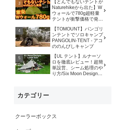
【とんでもないテントが
カ】
Naturehikeから出た】W
ウォールで780g超軽量
テントが衝撃価格で発売
『Star Traill EXT』徹底
【TOMOUNT】パンゴリ
解説の保存版【ULギ
ンテントでソロキャンプ
ア】【キャンプ道具】
PANGOLIN-TENT - アコ
【アウトドア】#855 -
ののんびしキャンプ
Hurricane Camp / ハリケ
ーンキャンプ
【UL テント】ルナーソ
ロを徹底レビュー！超簡
単設営、シーム処理のや
り方/Six Moon Designs
Lunar Solo - RIKU徒歩キ
ャンプ
カテゴリー
クーラーボックス