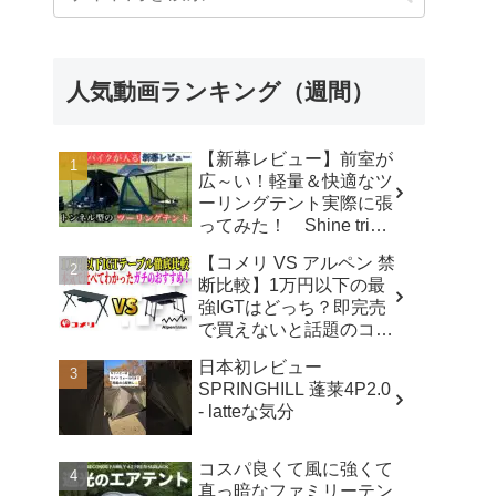
人気動画ランキング（週間）
【新幕レビュー】前室が
広～い！軽量＆快適なツ
ーリングテント実際に張
ってみた！ Shine trip
TUNNEL TENT 05 - latte
【コメリ VS アルペン 禁
な気分
断比較】1万円以下の最
強IGTはどっち？即完売
で買えないと話題のコメ
リテーブルを徹底レビュ
日本初レビュー
ー！【アウトドアシステ
SPRINGHILL 蓬莱4P2.0
ムテーブル VS アルミユ
- latteな気分
ニットテーブル】 - ヤミ
ツキソロキャンプ
コスパ良くて風に強くて
真っ暗なファミリーテン