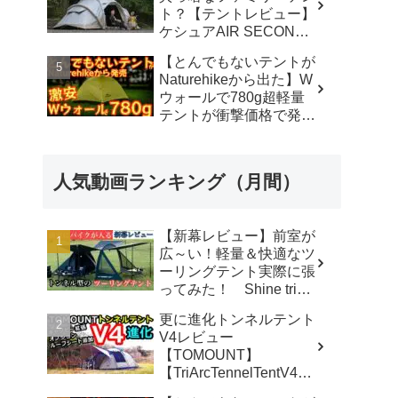
ト？【テントレビュー】
ケシュアAIR SECONDS
FAMILY 4.2
【とんでもないテントが
FRESH&BLACK - 脱サ
Naturehikeから出た】W
ラ さいとう夫婦
ウォールで780g超軽量
テントが衝撃価格で発売
『Star Traill EXT』徹底
解説の保存版【ULギ
ア】【キャンプ道具】
人気動画ランキング（月間）
【アウトドア】#855 -
Hurricane Camp / ハリケ
ーンキャンプ
【新幕レビュー】前室が
広～い！軽量＆快適なツ
ーリングテント実際に張
ってみた！ Shine trip
TUNNEL TENT 05 - latte
更に進化トンネルテント
な気分
V4レビュー
【TOMOUNT】
【TriArcTennelTentV4】
- 尾上祐一郎【テントバ