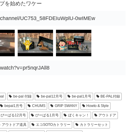
ンプを始めたワケー
om/channel/UC753_58FDEIuWplU-0wIMEw
/watch?v=pr5nqrJAll8
pal
be-pal 付録
be-pal12月号
be-pal1月号
BE-PAL付録
bepal1月号
CHUMS
GRIP SWANY
Howto & Style
びーぱる12月号
びーぱる1月号
ぼくキャン！
アウトドア
アウトドア道具
エコSOTOカトラリー
カトラリーセット