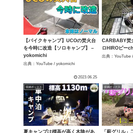
【バイクキャンプ】UCOの焚火台
CARBABY焚
を今時に改造【ソロキャンプ】 –
ロHIROピーch
yokomichi
出典：YouTube 
出典：YouTube / yokomichi
2023.06.25
収納ボックス
収納ボックス
夏キャンプは標高が高く木陰があ
「薪グリル」二