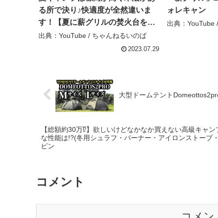
る所で決り♪快適度が全然違いま
ォレキャン
す！【夏に薪グリルの焚火台を使
出典：YouTube
わない理由】【車中泊キャンプ】
出典：YouTube / ちゃんねるいのば
【清里丘の公園オートキャンプ
2023.07.29
場】 – ちゃんねるいのば
大型ドームテントDomeottos2
【総額約30万⁉️】欲しいけどなかなか買えない高級キャン
な性能は!?(冬用シュラフ・バーナー・アイロンストーブ・LED
ピン
コメント
コメン