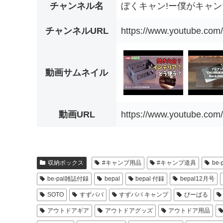
チャンネル名
ぼくキャン!ー僕がキャ
チャンネルURL
https://www.youtube.c
動画サムネイル
動画URL
https://www.youtube.com
収納ボックス
#キャンプ用品
#キャンプ道具
be-
be-pal雑誌付録
bepal
bepal 付録
bepal12月号
SOTO
すずパパ
すずパパ キャンプ
びーぱる
アウトドアギア
アウトドアグッズ
アウトドア用品