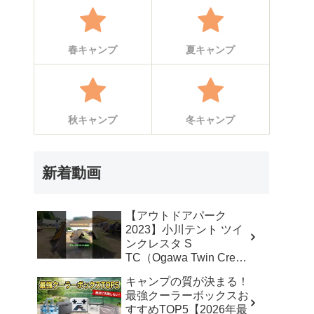
春キャンプ
夏キャンプ
秋キャンプ
冬キャンプ
新着動画
【アウトドアパーク
2023】小川テント ツイ
ンクレスタ S
TC（Ogawa Twin Cresta
S TC）2から3人用の紹
キャンプの質が決まる！
介 #Short #ショート –
最強クーラーボックスお
akoakoa
すすめTOP5【2026年最