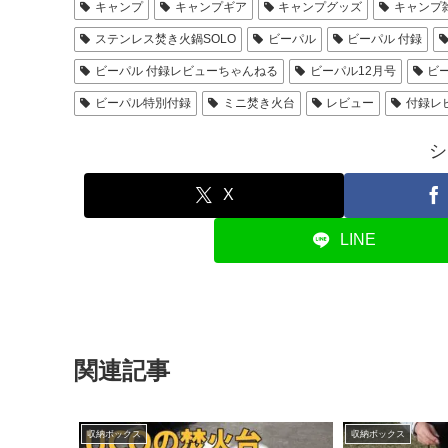
キャンプ
キャンプギア
キャンプグッズ
キャンプ
ステンレス焚き火鍋SOLO
ビーパル
ビーパル 付録
ビーパル 付録レビューちゃんねる
ビーパル12月号
ビ
ビーパル特別付録
ミニ焚き火台
レビュー
付録レ
シ
X
LINE
関連記事
収納ボックス
収納ボックス