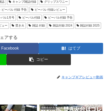
雑誌
キャンプ雑誌付録
グリップスワニー
ビーパル 付録 予告
ビーパル 付録レビュー
ーパル1月号
ビーパル付録
ビーパル付録 予告
ビュー
焚き火
雑誌 付録
雑誌付録 2024
雑誌付録 2025
ェアする
Facebook
はてブ
コピー
キャンプギアレビュー動画
収納ボックス