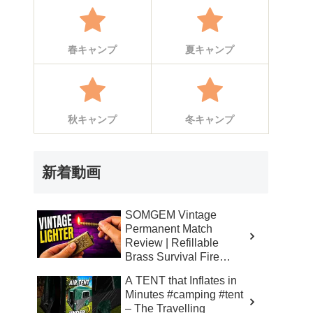
春キャンプ
夏キャンプ
秋キャンプ
冬キャンプ
新着動画
SOMGEM Vintage
Permanent Match
Review | Refillable
Brass Survival Fire
Starter – Skinner’s 100%
A TENT that Inflates in
Honest Reviews
Minutes #camping #tent
– The Travelling