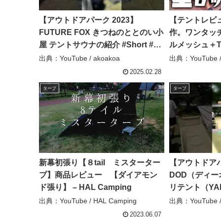
【アウトドアパーク 2023】
【テントレビ
FUTURE FOX きつねのととのい小
作。ワンタッ
屋 テントサウナの紹介 #Short #シ
ルメッシュ＋
ョート – akoakoa
S’more Latt
出典：YouTube / akoakoa
出典：YouTube
脱サラ さいと
2025.02.28
タープ
タープ
新幕初張り【８tail ミスターター
【アウトドアパ
プ】商品レビュー 【ダイアモン
DOD（ディ
ド張り】 – HAL Camping
リテント（YADO
662-GY 2
出典：YouTube / HAL Camping
出典：YouTube /
の紹介 #Shor
2023.06.07