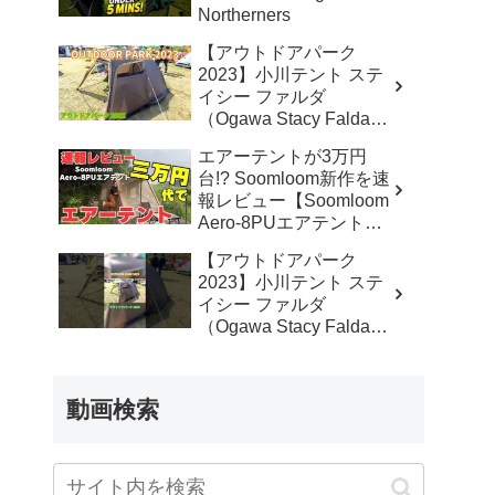
Northerners
【アウトドアパーク
2023】小川テント ステ
イシー ファルダ
（Ogawa Stacy Falda）
2から3人用の紹介 –
エアーテントが3万円
akoakoa
台!? Soomloom新作を速
報レビュー【Soomloom
Aero-8PUエアテント】
– なかしょうCAMP【ソ
【アウトドアパーク
ロキャンプで焚き火とラ
2023】小川テント ステ
ンタン】
イシー ファルダ
（Ogawa Stacy Falda）
2から3人用の紹介
#Short #ショート –
akoakoa
動画検索