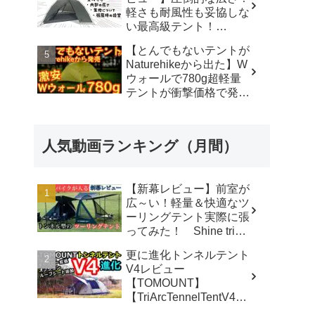
軽さも耐風性も妥協しな
い最高級テント！
#durstongear #durston #
【とんでもないテントが
ダーストン ＃xdome1
Naturehikeから出た】W
#xdome2 #テント -
ウォールで780g超軽量
Yellowknife
テントが衝撃価格で発売
Outdoorshop【イエロー
『Star Traill EXT』徹底
ナイフアウトドアショッ
解説の保存版【ULギ
プ】
ア】【キャンプ道具】
人気動画ランキング（月間）
【アウトドア】#855 -
Hurricane Camp / ハリケ
ーンキャンプ
【新幕レビュー】前室が
広～い！軽量＆快適なツ
ーリングテント実際に張
ってみた！ Shine trip
TUNNEL TENT 05 - latte
更に進化トンネルテント
な気分
V4レビュー
【TOMOUNT】
【TriArcTennelTentV4】
- 尾上祐一郎【テントバ