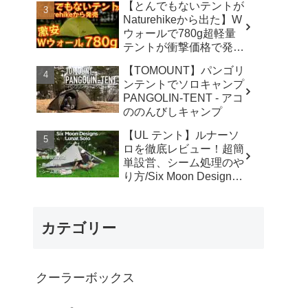
【とんでもないテントが
カ】
Naturehikeから出た】W
ウォールで780g超軽量
テントが衝撃価格で発売
『Star Traill EXT』徹底
【TOMOUNT】パンゴリ
解説の保存版【ULギ
ンテントでソロキャンプ
ア】【キャンプ道具】
PANGOLIN-TENT - アコ
【アウトドア】#855 -
ののんびしキャンプ
Hurricane Camp / ハリケ
ーンキャンプ
【UL テント】ルナーソ
ロを徹底レビュー！超簡
単設営、シーム処理のや
り方/Six Moon Designs
Lunar Solo - RIKU徒歩キ
ャンプ
カテゴリー
クーラーボックス