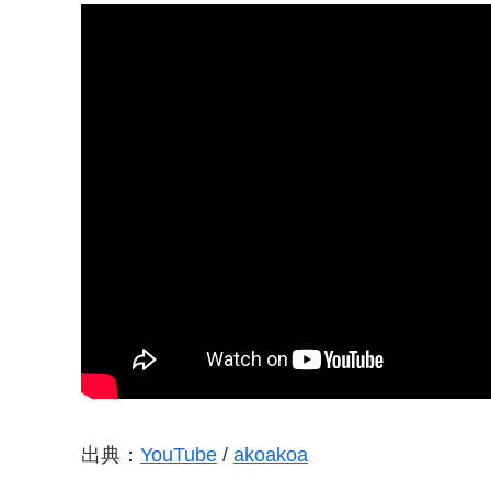
出典：
YouTube
/
akoakoa