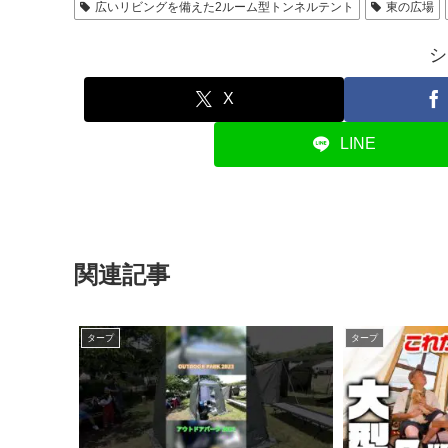
広いリビングを備えた2ルーム型トンネルテント
東の広場
シ
X
LINE
関連記事
タープ
タープ