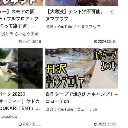
ュー】スモアの新
【大寒波】テント泊不可能。 – ヒ
チ＋フルフロア＋フ
ヌマフウフ
TCって凄すぎ｜
出典：YouTube / ヒヌマフウフ
e Lodge(ラテロッジ) –
 / 脱サラ さいとう夫婦
う夫婦
2024.06.16
2024.02.10
タープ
ーク 2023】
自作タープで焼き肉とキャンプ！ –
ーオーディー）ヤドカ
コヨーテch
KARI TENT）T6-
出典：YouTube / コヨーテch
ルームワンポールテント
 akoakoa
t #ショート –
2025.01.11
2022.12.08