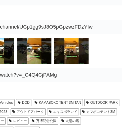
om/channel/UCp1gg9sJ8O5pGpzwzFDzYIw
om/watch?v=_C4Q4CjPAMg
Vehicles
DOD
KAMABOKO TENT 3M TAN
OUTDOOR PARK
023
アウトドアパーク
エキスポランド
カマボコテント3M
ィー
レビュー
万博記念公園
太陽の塔