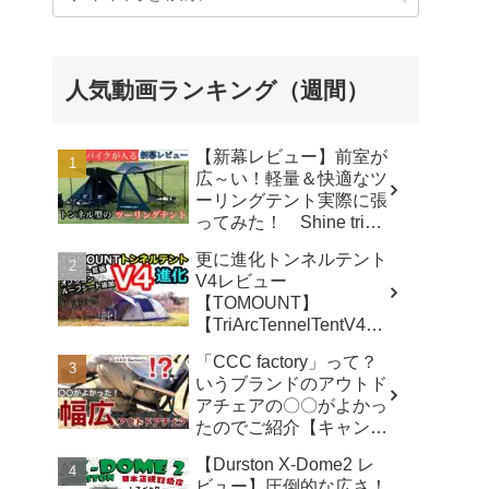
人気動画ランキング（週間）
【新幕レビュー】前室が
広～い！軽量＆快適なツ
ーリングテント実際に張
ってみた！ Shine trip
TUNNEL TENT 05 - latte
更に進化トンネルテント
な気分
V4レビュー
【TOMOUNT】
【TriArcTennelTentV4】
- 尾上祐一郎【テントバ
「CCC factory」って？
カ】
いうブランドのアウトド
アチェアの〇〇がよかっ
たのでご紹介【キャンプ
用品】 - さざなみキャン
【Durston X-Dome2 レ
プ
ビュー】圧倒的な広さ！