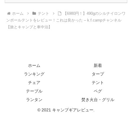
ホーム
テント
【6980円！】490gのシルナイロンワ
ンポールテントをレビュー！これは良かった – k.f.campチャンネル
【旅とキャンプと車中泊】
ホーム
新着
ランキング
タープ
チェア
テント
テーブル
ペグ
ランタン
焚き火台・グリル
© 2021 キャンプギアレビュー.