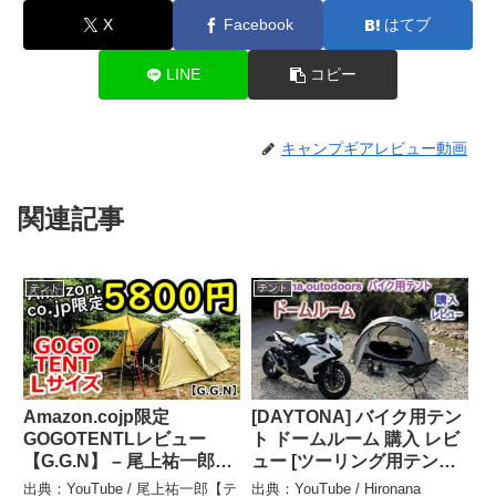
X
Facebook
はてブ
LINE
コピー
キャンプギアレビュー動画
関連記事
テント
テント
Amazon.cojp限定
[DAYTONA] バイク用テン
GOGOTENTLレビュー
ト ドームルーム 購入 レビ
【G.G.N】 – 尾上祐一郎
ュー [ツーリング用テント]
【テントバカ】
– Hironana motovlog
出典：YouTube / 尾上祐一郎【テ
出典：YouTube / Hironana