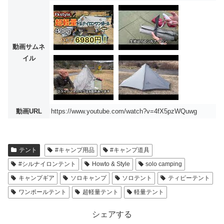
動画サムネ
イル
動画URL
https://www.youtube.com/watch?v=4fX5pzWQuwg
テント
#キャンプ用品
#キャンプ道具
#シルナイロンテント
Howto & Style
solo camping
キャンプギア
ソロキャンプ
ソロテント
ティピーテント
ワンポールテント
超軽量テント
軽量テント
シェアする