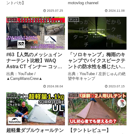
channel
ントバカ】
motovlog channel
2025.07.25
2024.11.08
テント
テント
#63【人気のメッシュイン
「ソロキャンプ」梅雨のキ
ナーテント比較】WAQ
ャンプでパイクスピークテ
Astra CT インナー コット
ントの防水性を感じたい
用テント × テンマクデ
#shorts #雨キャンプ #キ
出典：YouTube /
出典：YouTube / 左折じゅんの絶
ザイン モノポールインナ
ャンプ道具レビュー #パ
▲CampMansCrew▲
望中年キャンプ
ーテントメッシュ サイズ
イクスピーク
2024.08.04
2023.07.15
感比較レビュー！！ –
#PYKESPEAK
テント
テント
▲CampMansCrew▲
#campingsolo – 左折じゅ
んの絶望中年キャンプ
超軽量ダブルウォールテン
【テントレビュー】