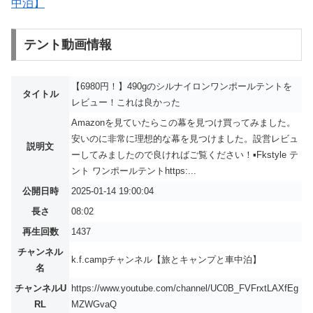
中泊】
テント動画情報
【6980円！】490gのシルナイロンワンポールテントを
タイトル
レビュー！これは良かった
Amazonを見ていたらこの幕を見つけ買ってみました。
安いのに非常に理想的な幕を見つけました。設営レビュ
説明文
ーしてみましたので良ければご覧ください！▪️Fkstyle テ
ント ワンポールテントhttps:...
公開日時
2025-01-14 19:00:04
長さ
08:02
再生回数
1437
チャンネル
k.f.campチャンネル【旅とキャンプと車中泊】
名
チャンネルU
https://www.youtube.com/channel/UC0B_FVFrxtLAXfEg
RL
MZWGvaQ