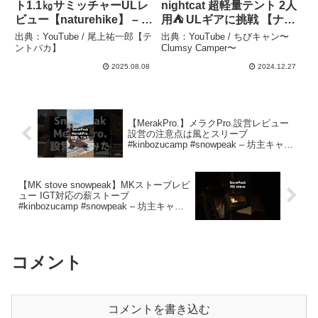
ト1.1㎏サミッチャーULレ
nightcat 超軽量テント 2人
ビュー【naturehike】 – 尾
用⛺️ ULギアに挑戦 【ナイ
上祐一郎【テントバカ】
トキャット】 – ちびキャ
出典：YouTube / 尾上祐一郎【テ
出典：YouTube / ちびキャン〜
ン〜Clumsy Camper〜
ントバカ】
Clumsy Camper〜
2025.08.08
2024.12.27
【MerakPro.】メラクPro.設営レビュー
設営の注意点は風とスリーブ
#kinbozucamp #snowpeak – 坊主キャン
パー@キンボウズ
【MK stove snowpeak】MKストーブレビ
ュー IGT対応の薪ストーブ
#kinbozucamp #snowpeak – 坊主キャン
パー@キンボウズ
コメント
コメントを書き込む