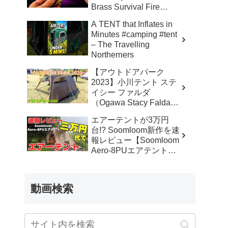
Brass Survival Fire
Starter – Skinner’s 100%
A TENT that Inflates in
Honest Reviews
Minutes #camping #tent
– The Travelling
Northerners
【アウトドアパーク
2023】小川テント ステ
イシー ファルダ
（Ogawa Stacy Falda）
2から3人用の紹介 –
エアーテントが3万円
akoakoa
台!? Soomloom新作を速
報レビュー【Soomloom
Aero-8PUエアテント】
– なかしょうCAMP【ソ
ロキャンプで焚き火とラ
ンタン】
動画検索