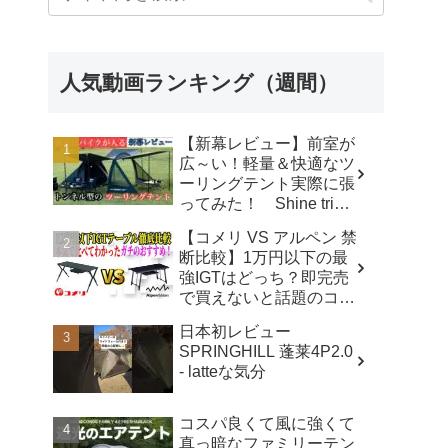
人気動画ランキング（週間）
【新幕レビュー】前室が
広～い！軽量＆快適なツ
ーリングテント実際に張
ってみた！ Shine trip
TUNNEL TENT 05 - latte
【コメリ VS アルペン 禁
な気分
断比較】1万円以下の最
強IGTはどっち？即完売
で買えないと話題のコメ
リテーブルを徹底レビュ
日本初レビュー
ー！【アウトドアシステ
SPRINGHILL 蓬莱4P2.0
ムテーブル VS アルミユ
- latteな気分
ニットテーブル】 - ヤミ
ツキソロキャンプ
コスパ良くて風に強くて
真っ暗なファミリーテン