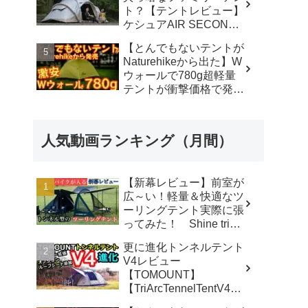
ト？【テントレビュー】
ケシュアAIR SECONDS
FAMILY 4.2
【とんでもないテントが
FRESH&BLACK - 脱サ
Naturehikeから出た】W
ラ さいとう夫婦
ウォールで780g超軽量
テントが衝撃価格で発売
『Star Traill EXT』徹底
解説の保存版【ULギ
ア】【キャンプ道具】
人気動画ランキング（月間）
【アウトドア】#855 -
Hurricane Camp / ハリケ
ーンキャンプ
【新幕レビュー】前室が
広～い！軽量＆快適なツ
ーリングテント実際に張
ってみた！ Shine trip
TUNNEL TENT 05 - latte
更に進化トンネルテント
な気分
V4レビュー
【TOMOUNT】
【TriArcTennelTentV4】
- 尾上祐一郎【テントバ