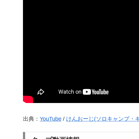
出典：
YouTube
/
けんおーじ(ソロキャンプ・キ