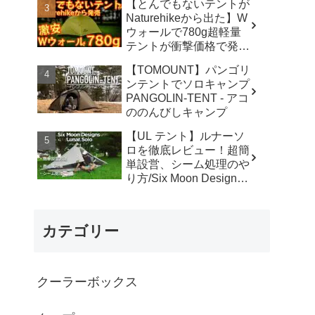
【とんでもないテントが
カ】
Naturehikeから出た】W
ウォールで780g超軽量
テントが衝撃価格で発売
『Star Traill EXT』徹底
【TOMOUNT】パンゴリ
解説の保存版【ULギ
ンテントでソロキャンプ
ア】【キャンプ道具】
PANGOLIN-TENT - アコ
【アウトドア】#855 -
ののんびしキャンプ
Hurricane Camp / ハリケ
ーンキャンプ
【UL テント】ルナーソ
ロを徹底レビュー！超簡
単設営、シーム処理のや
り方/Six Moon Designs
Lunar Solo - RIKU徒歩キ
ャンプ
カテゴリー
クーラーボックス