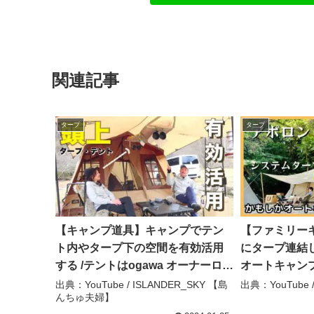
関連記事
タープ
タープ
【キャンプ道具】キャンプでテン
【ファミリー
ト内やタープ下の空間を有効活用
にタープ連結
する /テントはogawa オーナーロッ
オートキャンプ
ジタイプ78R – ISLANDER_SKY
takenoco-ca
出典：YouTube / ISLANDER_SKY 【島
出典：YouTube / 
んちゅ夫婦】
【島んちゅ夫婦】