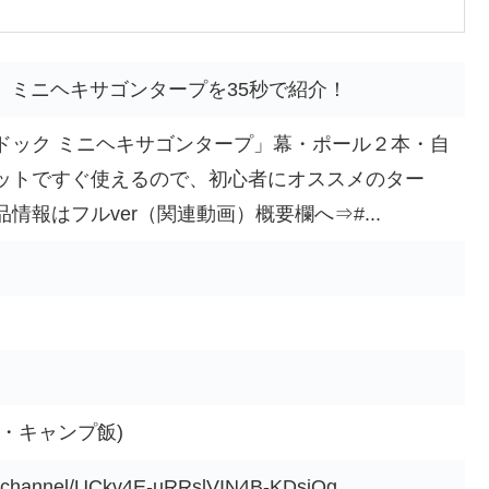
ク)」ミニヘキサゴンタープを35秒で紹介！
ドック ミニヘキサゴンタープ」幕・ポール２本・自
ットですぐ使えるので、初心者にオススメのター
情報はフルver（関連動画）概要欄へ⇒#...
・キャンプ飯)
m/channel/UCkv4E-uRRslVIN4B-KDsiQg