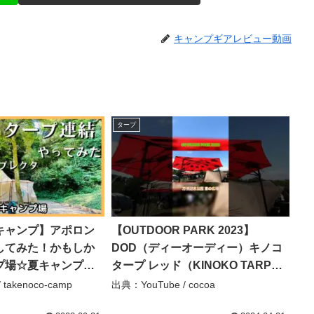
キャンプギアレビュー動画
タープ
キャンプ】アポロン
【OUTDOOR PARK 2023】
してみた！かもしか
DOD（ディーオーディー）キノコ
場☆夏キャンプ☆ –
タープ レッド（KINOKO TARP
mp
RED）TT5-928-RD 自立式ワンタ
takenoco-camp
出典：YouTube / cocoa
ッチタープの紹介 #Short #ショー