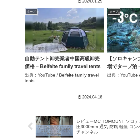
2024.01.25
タープ
タープ
自動テント卸売業者中国高級卸売
【ソロキャン
価格 – Beifeite family travel tents
場でタープ泊 – M
出典：YouTube / Beifeite family travel
出典：YouTube / 
tents
2024.04.18
レビューMC TOMOUNT ソロ
圧3000mm 通気 防風 軽量 コ
チャンネル