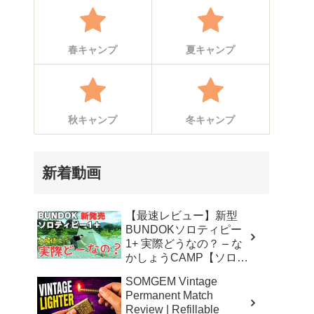
春キャンプ
夏キャンプ
秋キャンプ
冬キャンプ
新着動画
【最速レビュー】新型
BUNDOKソロティピー
1+ 実際どうなの？ – な
かしょうCAMP【ソロキ
ャンプで焚き火とランタ
SOMGEM Vintage
ン】
Permanent Match
Review | Refillable