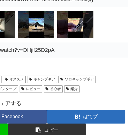
m/watch?v=DHjif25D2pA
オススメ
キャンプギア
ソロキャンプギア
ゴンタープ
レビュー
初心者
紹介
ェアする
Facebook
はてブ
コピー