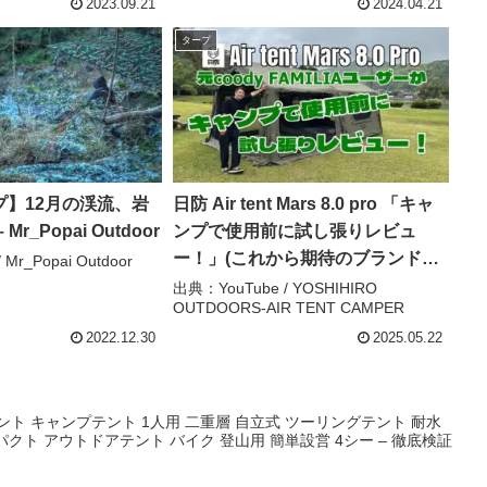
ト – cocoa
2023.09.21
2024.04.21
タープ
プ】12月の渓流、岩
日防 Air tent Mars 8.0 pro 「キャ
r_Popai Outdoor
ンプで使用前に試し張りレビュ
ー！」(これから期待のブランド・
Mr_Popai Outdoor
エアテント・日本ブランド・元
出典：YouTube / YOSHIHIRO
OUTDOORS-AIR TENT CAMPER
coodyユーザー) – YOSHIHIRO
OUTDOORS-AIR TENT CAMPER
2022.12.30
2025.05.22
テント キャンプテント 1人用 二重層 自立式 ツーリングテント 耐水
ンパクト アウトドアテント バイク 登山用 簡単設営 4シー – 徹底検証