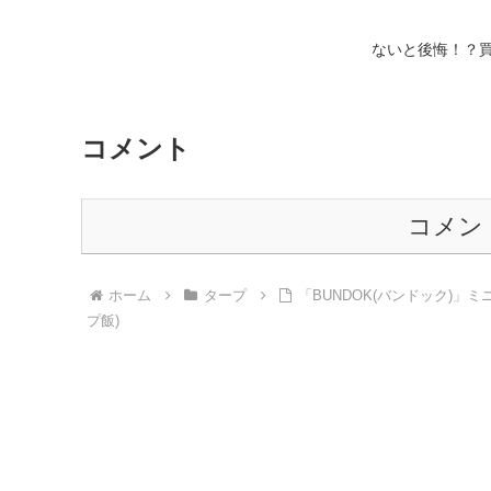
ないと後悔！？買っ
コメント
コメン
ホーム
タープ
「BUNDOK(バンドック)」
プ飯)