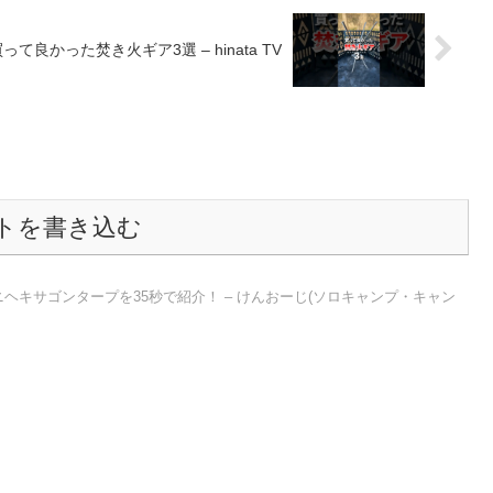
て良かった焚き火ギア3選 – hinata TV
トを書き込む
ミニヘキサゴンタープを35秒で紹介！ – けんおーじ(ソロキャンプ・キャン