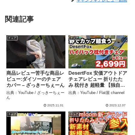
キャンプギアレビュー動画
関連記事
チェア
チェア
商品レビュー苦手な商品レ
DesertFox 安価アウトドア
ビュー:ダイソーのチェア
チェアレビュー 折りたた
カバー – ざっきーちぇーん
み 枕付き 超軽量 【独自開
発のカップホルダー】
出典：YouTube / ざっきーちぇー
出典：YouTube / Flat屋 channel
【耐荷重150kg】 #キャン
ん
プ椅子 #ハイバックコンパ
2025.11.01
2023.12.07
クトチェア #野でカップ麺
チェア
チェア
– Flat屋 channel