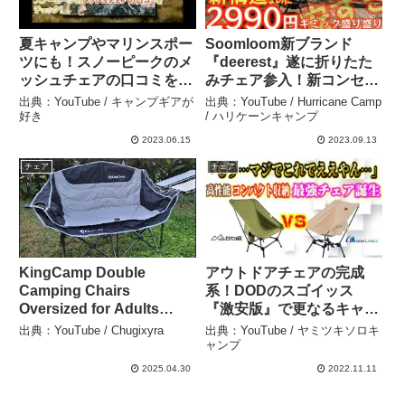
夏キャンプやマリンスポー
Soomloom新ブランド
ツにも！スノーピークのメ
『deerest』遂に折りたた
ッシュチェアの口コミをチ
みチェア参入！新コンセプ
ェック！ – キャンプギアが
ト『新素材採用、新たなギ
出典：YouTube / キャンプギアが
出典：YouTube / Hurricane Camp
好き
ミックでチェア界を席巻
好き
/ ハリケーンキャンプ
か！？』『ムーンチェア』
2023.06.15
2023.09.13
レビュー【キャンプ道具】
チェア
チェア
【アウトドア】#565 –
Hurricane Camp / ハリケ
ーンキャンプ
KingCamp Double
アウトドアチェアの完成
Camping Chairs
系！DODのスゴイッス
Oversized for Adults
『激安版』で更なるキャン
Review – Chugixyra
プチェア革命！
出典：YouTube / Chugixyra
出典：YouTube / ヤミツキソロキ
moonlenceと徹底比較し
ャンプ
た結果まさかの結末が…
2025.04.30
2022.11.11
【8tail ナイスナ椅子】 –
ヤミツキソロキャンプ