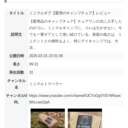
タイトル
ミニマルギア【愛用のキャンプチェア】レビュー
【愛用品のキャンプチェア】チェアワンの次に入手した
のがコレ。ミニマルキャンプに、コレは欠かせない。今
説明文
でも一軍ギアとして使い続けている。座面の低さは、ミ
ニテントとの相性もよく。特にデイキャンプでは、大
活...
公開日時
2025-03-15 23:01:08
長さ
09:21
再生回数
31
チャンネル
ミニマルトラベラー
名
チャンネルU
https://www.youtube.com/channel/UCYuOgVVD-W4uwc
RL
WrLcwsQaA