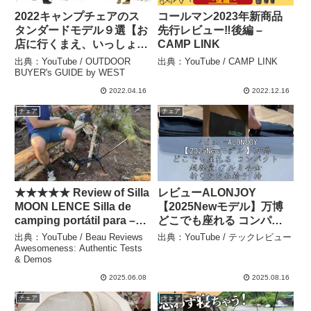
2022キャンプチェアのス
コールマン2023年新商品
タンダードモデル９選【お
先行レビュー‼️後編 –
店に行くまえ、いっしょに
CAMP LINK
予習】 – OUTDOOR
出典：YouTube / OUTDOOR
出典：YouTube / CAMP LINK
BUYER’s GUIDE by
BUYER's GUIDE by WEST
WEST
2022.04.16
2022.12.16
チェア
チェア
★★★★★ Review of Silla
レビューALONJOY
MOON LENCE Silla de
【2025Newモデル】万博
camping portátil para –
どこでも座れる コンパク
Beau Reviews
ト 超軽量 アルミ合金 折り
出典：YouTube / Beau Reviews
出典：YouTube / テックレビュー
Awesomeness: Authentic
たたみ椅子 持ち運び 便利
Awesomeness: Authentic Tests
& Demos
Tests & Demos
アウトドアチェア 収納袋
一体型 携帯チェア キャン
2025.06.08
2025.08.16
プ 椅子 日本語 – テックレ
チェア
チェア
ビュー