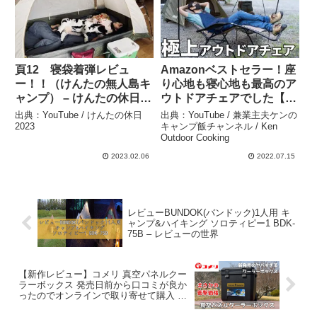
頁12 寝袋着弾レビュ
Amazonベストセラー！座
ー！！（けんたの無人島キ
り心地も寝心地も最高のア
ャンプ） – けんたの休日
ウトドアチェアでした【コ
2023
ールマン・インフィニティ
出典：YouTube / けんたの休日
出典：YouTube / 兼業主夫ケンの
チェア】 – 兼業主夫ケンの
2023
キャンプ飯チャンネル / Ken
Outdoor Cooking
キャンプ飯チャンネル /
Ken Outdoor Cooking
2023.02.06
2022.07.15
レビューBUNDOK(バンドック)1人用 キ
ャンプ&ハイキング ソロティピー1 BDK-
75B – レビューの世界
【新作レビュー】コメリ 真空パネルクー
ラーボックス 発売日前から口コミが良か
ったのでオンラインで取り寄せて購入 –
【サラリーマンキャンパー】きゃんぷリ
ブちゃんねる