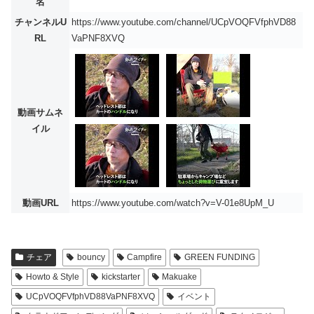
名
チャンネルU
https://www.youtube.com/channel/UCpVOQFVfphVD88
RL
VaPNF8XVQ
動画サムネ
イル
動画URL
https://www.youtube.com/watch?v=V-01e8UpM_U
チェア
bouncy
Campfire
GREEN FUNDING
Howto & Style
kickstarter
Makuake
UCpVOQFVfphVD88VaPNF8XVQ
イベント