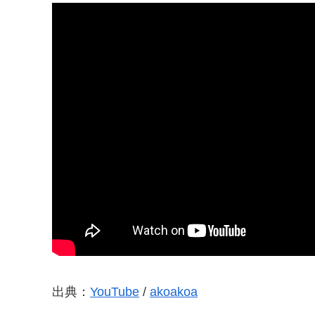
出典：
YouTube
/
akoakoa