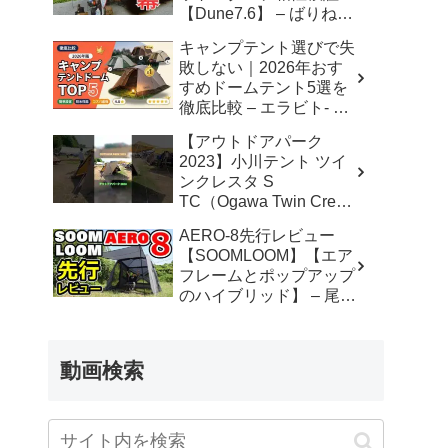
【Dune7.6】 – ばりねこ
キャンプ
キャンプテント選びで失
敗しない｜2026年おす
すめドームテント5選を
徹底比較 – エラビト- 失
敗しないモノ選び
【アウトドアパーク
2023】小川テント ツイ
ンクレスタ S
TC（Ogawa Twin Cresta
S TC）2から3人用の紹
AERO-8先行レビュー
介 #Short #ショート –
【SOOMLOOM】【エア
akoakoa
フレームとポップアップ
のハイブリッド】 – 尾上
祐一郎【テントバカ】
動画検索