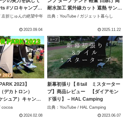
ークの実力を試して
ンプ タープ テント 軽量 日除け 高
rts #ソロキャンプ
耐水加工 紫外線カット 遮熱 サンシ
 #パイクスピーク #大
ェルター ポータブル 天幕 シェード
e / 左折じゅんの絶望中年
出典：YouTube / ガジェット暮らし
プ #キャンプ道具
アウトドア 収納ケース付 2-6人用 4
ー – 左折じゅんの絶
サイズ – ガジェット暮らし
2023.09.04
2025.11.22
プ
タープ
PARK 2023】
新幕初張り【８tail ミスターター
ON（デカトロン）
プ】商品レビュー 【ダイアモン
（ケシュア）キャンプ
ド張り】 – HAL Camping
ント エアーテント
 cocoa
出典：YouTube / HAL Camping
S 4.2 POLYCOTTON
2024.02.08
2023.06.07
a