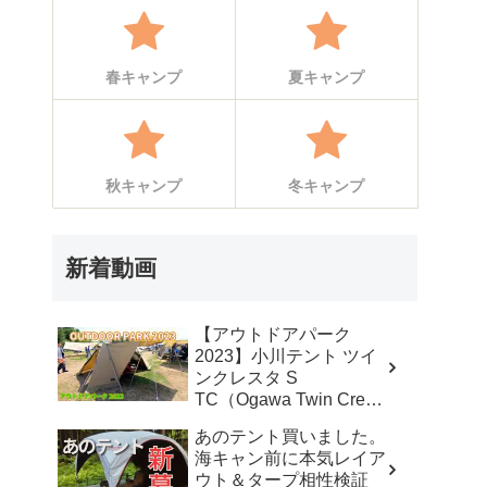
春キャンプ
夏キャンプ
秋キャンプ
冬キャンプ
新着動画
【アウトドアパーク
2023】小川テント ツイ
ンクレスタ S
TC（Ogawa Twin Cresta
S TC）2から3人用の紹
あのテント買いました。
介 – akoakoa
海キャン前に本気レイア
ウト＆タープ相性検証