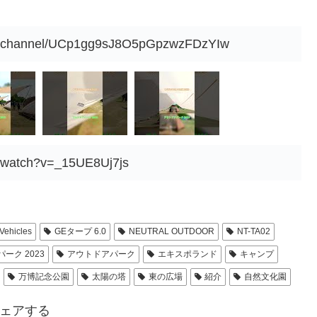
om/channel/UCp1gg9sJ8O5pGpzwzFDzYIw
m/watch?v=_15UE8Uj7js
Vehicles
GEタープ 6.0
NEUTRAL OUTDOOR
NT-TA02
ーク 2023
アウトドアパーク
エキスポランド
キャンプ
万博記念公園
太陽の塔
東の広場
紹介
自然文化園
ェアする