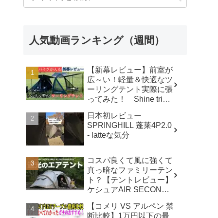
人気動画ランキング（週間）
【新幕レビュー】前室が
広～い！軽量＆快適なツ
ーリングテント実際に張
ってみた！ Shine trip
TUNNEL TENT 05 - latte
日本初レビュー
な気分
SPRINGHILL 蓬莱4P2.0
- latteな気分
コスパ良くて風に強くて
真っ暗なファミリーテン
ト？【テントレビュー】
ケシュアAIR SECONDS
FAMILY 4.2
【コメリ VS アルペン 禁
FRESH&BLACK - 脱サ
断比較】1万円以下の最