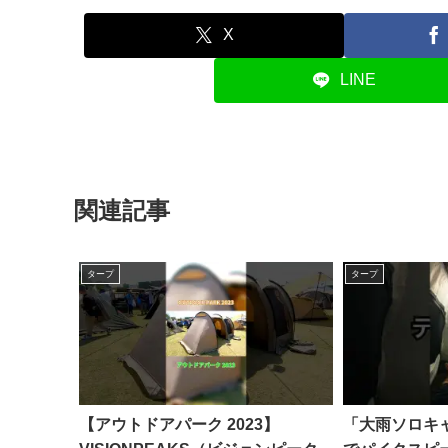
X
LINE
関連記事
タープ
タープ
【アウトドアパーク 2023】
「大雨ソロキ