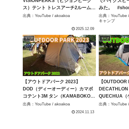
VISIONPEAKS（ビジョンピーク
でパイクスピ
ス）テント トレスアーチ2ルームテ
みた。 #sho
ント VP160101J01の紹介 #Short
#camping
出典：YouTube / akoakoa
出典：YouTub
キャンプ
#ショート – akoakoa
雨ソロキャン
#テントレビュ
2025.12.09
望中年キャン
タープ
タープ
【アウトドアパーク 2023】
【OUTDOOR 
DOD（ディーオーディー）カマボ
DECATHL
コテント3M タン（KAMABOKO
QUECHUA
TENT 3M TAN）T5-689-TN 広いリ
ファミリーテ
出典：YouTube / akoakoa
出典：YouTube /
ビングを備えた2ルーム型トンネル
AIR SECOND
2024.11.13
テントの紹介 – akoakoa
の紹介 – coco