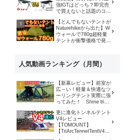
ラ さいとう夫婦
強IGTはどっち？即完売
で買えないと話題のコメ
リテーブルを徹底レビュ
【とんでもないテントが
ー！【アウトドアシステ
Naturehikeから出た】W
ムテーブル VS アルミユ
ウォールで780g超軽量
ニットテーブル】 - ヤミ
テントが衝撃価格で発売
ツキソロキャンプ
『Star Traill EXT』徹底
解説の保存版【ULギ
ア】【キャンプ道具】
人気動画ランキング（月間）
【アウトドア】#855 -
Hurricane Camp / ハリケ
ーンキャンプ
【新幕レビュー】前室が
広～い！軽量＆快適なツ
ーリングテント実際に張
ってみた！ Shine trip
TUNNEL TENT 05 - latte
更に進化トンネルテント
な気分
V4レビュー
【TOMOUNT】
【TriArcTennelTentV4】
- 尾上祐一郎【テントバ