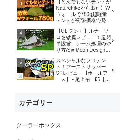
【とんでもないテントが
カ】
Naturehikeから出た】W
ウォールで780g超軽量
テントが衝撃価格で発売
『Star Traill EXT』徹底
【UL テント】ルナーソ
解説の保存版【ULギ
ロを徹底レビュー！超簡
ア】【キャンプ道具】
単設営、シーム処理のや
【アウトドア】#855 -
り方/Six Moon Designs
Hurricane Camp / ハリケ
Lunar Solo - RIKU徒歩キ
ーンキャンプ
スペシャルなソロテン
ャンプ
ト！アーストリッパー
SPレビュー【ホールア
ース】 - 尾上祐一郎【テ
ントバカ】
カテゴリー
クーラーボックス