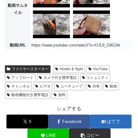
動画サムネ
イル
動画URL
https://www.youtube.com/watch?v=OJL9_G9G3rk
ファイヤースターター
Howto & Style
YouTube
アップロード
カメラ付き携帯電話
コミュニティ
チャンネル
ビデオ
ユーチューブ
共有
動画
動画機能付き携帯電話
無料
シェアする
X
Facebook
はてブ
LINE
コピー