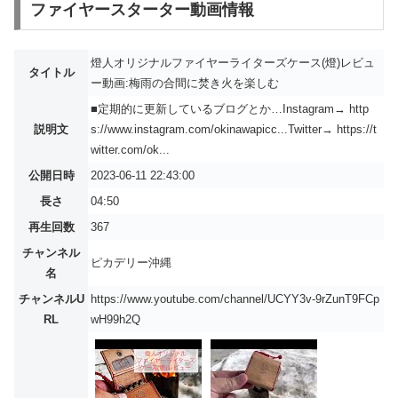
ファイヤースターター動画情報
燈人オリジナルファイヤーライターズケース(燈)レビュ
タイトル
ー動画:梅雨の合間に焚き火を楽しむ
■定期的に更新しているブログとか…Instagram→ http
説明文
s://www.instagram.com/okinawapicc...​Twitter→ https://t
witter.com/ok...
公開日時
2023-06-11 22:43:00
長さ
04:50
再生回数
367
チャンネル
ピカデリー沖縄
名
チャンネルU
https://www.youtube.com/channel/UCYY3v-9rZunT9FCp
RL
wH99h2Q