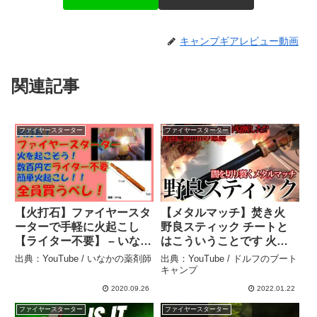
キャンプギアレビュー動画
関連記事
ファイヤースターター
ファイヤースターター
【火打石】ファイヤースタ
【メタルマッチ】焚き火
ーターで手軽に火起こし
野良スティック チートと
【ライター不要】 – いなか
はこういうことです 火起
の薬剤師
こし【野良道具製作所】 –
出典：YouTube / いなかの薬剤師
出典：YouTube / ドルフのブート
ドルフのブートキャンプ
キャンプ
2020.09.26
2022.01.22
ファイヤースターター
ファイヤースターター