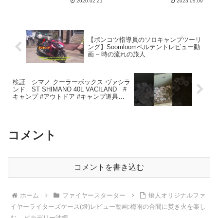
2020.02.21
2023.05.09
発売！】【671】 – キャン
プどうでしょう
【ポンコツ指導員のソロキャンプツーリ
ング】Soomloomベルテントレビュー動
画 – 時の流れの旅人
検証 シマノ クーラーボックス ヴァシラ
ンド ST SHIMANO 40L VACILAND #
キャンプ #アウトドア #キャンプ道具
#camp #クーラーボックス ＃シマノ – ラ
ブラドールと大自然
コメント
コメントを書き込む
ホーム
ファイヤースターター
燈人オリジナルファ
イヤーライターズケース(燈)レビュー動画:梅雨の合間に焚き火を楽し
む – ピカデリー沖縄