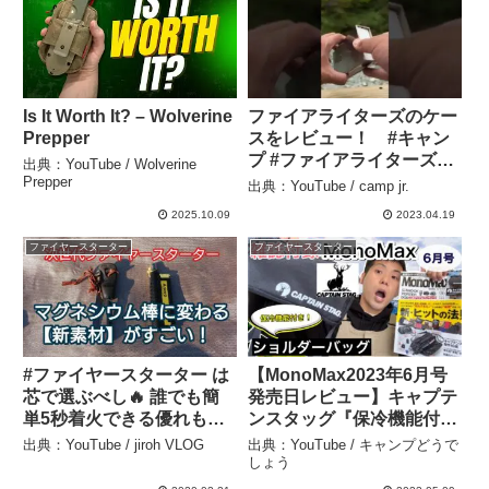
Is It Worth It? – Wolverine
ファイアライターズのケー
Prepper
スをレビュー！ #キャン
プ #ファイアライターズ#
出典：YouTube / Wolverine
キャンプギア #キャンプギ
Prepper
出典：YouTube / camp jr.
ア紹介 #ギア紹介 – camp
2025.10.09
2023.04.19
jr.
ファイヤースターター
ファイヤースターター
#ファイヤースターター は
【MonoMax2023年6月号
芯で選ぶべし🔥 誰でも簡
発売日レビュー】キャプテ
単5秒着火できる優れもの
ンスタッグ『保冷機能付
を発見！ – jiroh VLOG
き!ショルダーバッグ』
出典：YouTube / jiroh VLOG
出典：YouTube / キャンプどうで
【キャンプ道具】【キャン
しょう
プギア】【2023年5月9日