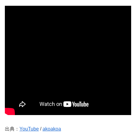
出典：
YouTube
/
akoakoa