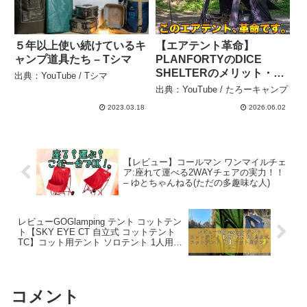
５年以上使い続けているキ
【エアテント革命】
ャンプ道具たち – Tシマ
PLANFORTYのDICE
SHELTERのメリット・デ
出典：YouTube / Tシマ
メリットを詳細レビュー –
出典：YouTube / たろーキャンプ
たろーキャンプ
2023.03.18
2026.06.02
【レビュー】コールマン ワンマイルチェ
ア:座れて運べる2WAYチェアの実力！！
– ゆとちゃんねる(ただの多趣味な人)
レビューGOGlamping テント コットテン
ト【SKY EYE CT 自立式 コットテント
TC】コット用テント ソロテント 1人用
ツーリンドーム TCテント 3 WAY タイプ
軽量 アルミポ – レビューの世界
コメント