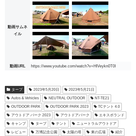
動画サムネ
イル
動画URL
https://www.youtube.com/watch?v=HlVeykn0T0I
タープ
2023年5月20日
2023年5月21日
Autos & Vehicles
NEUTRAL OUTDOOR
NT-TE21
OUTDOOR PARK
OUTDOOR PARK 2023
TCテント 4.0
アウトドア パーク 2023
アウトドアパーク
エキスポランド
キャンプ
タープ
テント
ニュートラルアウトドア
レビュー
万博記念公園
太陽の塔
東の広場
紹介