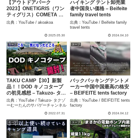
【アウトドアパーク
ハイキング テント卸売業
2023】ONETIGRIS（ワン
者中国良い価格 – Beifeite
ティグリス）COMETA キ
family travel tents
ャンプテント 参考出品の
出典：YouTube / akoakoa
出典：YouTube / Beifeite family
紹介 – akoakoa
travel tents
2025.05.30
2024.04.10
タープ
タープ
TAKU CAMP【30】新製
バックパッキングテントメ
品！！DOD キノコタープ
ーカー中国中国最高の格安
の初見感想 – Takuzo- タク
– BEIFEITE tents factory
ゾーむーたんのサバゲーチ
出典：YouTube / Takuzo- タクゾ
出典：YouTube / BEIFEITE tents
ャンネル
ーむーたんのサバゲーチャンネル
factory
2022.07.31
2024.04.12
タープ
タープ