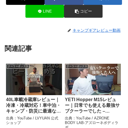
LINE
コピー
キャンプギアレビュー動画
関連記事
クーラーボックス
クーラーボックス
40L車載冷蔵庫レビュー｜
YETI Hopper M15レビュ
冷凍・冷蔵対応！車中泊・
ー｜日常でも使える最強サ
キャンプ・防災に最適な大
ブクーラーでした –
容量ポータブル冷蔵庫
AZRONE BODY LAB-アズ
出典：YouTube / LVYUAN 公式
出典：YouTube / AZRONE
【LVYUAN】 – LVYUAN
ローネボディラボ
ショップ
BODY LAB-アズローネボディラ
ボ