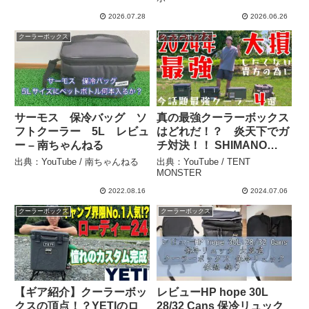
公式ショップ
2026.07.28
2026.06.26
クーラーボックス
クーラーボックス
サーモス 保冷バッグ ソ
真の最強クーラーボックス
フトクーラー 5L レビュ
はどれだ！？ 炎天下でガ
ー – 南ちゃんねる
チ対決！！ SHIMANO
PRO vs IRIS OHYAMA
出典：YouTube / 南ちゃんねる
出典：YouTube / TENT
HUGEL vs YETI vs
MONSTER
RATEL WORKS – TENT
2022.08.16
2024.07.06
MONSTER
クーラーボックス
クーラーボックス
【ギア紹介】クーラーボッ
レビューHP hope 30L
クスの頂点！？YETIのロ
28/32 Cans 保冷リュック