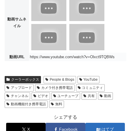
動画サムネ
イル
動画URL
https://www.youtube.com/watch?v=Olxct9TQBWs
クーラーボックス
People & Blogs
YouTube
アップロード
カメラ付き携帯電話
コミュニティ
チャンネル
ビデオ
ユーチューブ
共有
動画
動画機能付き携帯電話
無料
シェアする
X
Facebook
はてブ