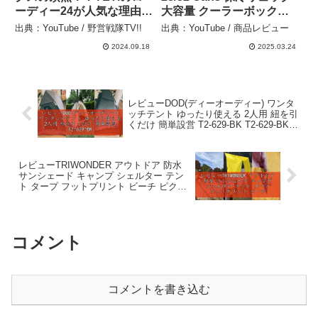
ーディー24が人気な理由が
大容量 クーラーボックス
わかる！！ – 野営戦隊TV!!
保冷リュック 保温 釣り キ
出典：YouTube / 野営戦隊TV!!
出典：YouTube / 商品レビュー
ャンプ クーラーボックス
2024.09.18
2025.03.24
クーラーバッグ 保温 保冷
軽量 防水 極厚断熱材 – 商
品レビュー
レビューDOD(ディーオーディー) ワンタ
ッチテント ゆったり使える 2人用 紐を引
くだけ 簡単設営 T2-629-BK T2-629-BK &
いつかのタープ はじめてでも扱いやすい
ベーシックな – モノコレ
レビューTRIWONDER アウトドア 防水
サンシェード キャンプ シェルター テン
ト タープ フットプリント ビーチ ピクニ
ック ブランケット マット レインフライ
ハンモック(ダークブルー S – 徹底検証チ
ャンネル
コメント
コメントを書き込む