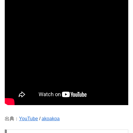
出典：
YouTube
/
akoakoa