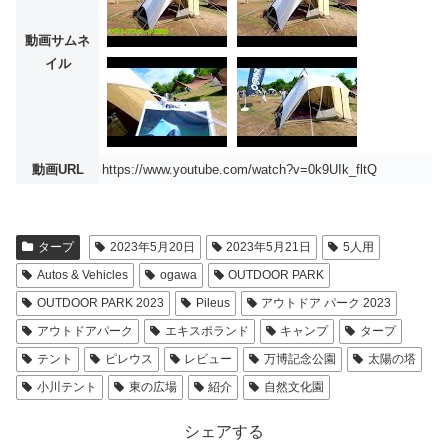
動画サムネ
イル
動画URL
https://www.youtube.com/watch?v=0k9UIk_fltQ
タープ
2023年5月20日
2023年5月21日
5人用
Autos & Vehicles
ogawa
OUTDOOR PARK
OUTDOOR PARK 2023
Pileus
アウトドア パーク 2023
アウトドアパーク
エキスポランド
キャンプ
タープ
テント
ピレウス
レビュー
万博記念公園
太陽の塔
小川テント
東の広場
紹介
自然文化園
シェアする