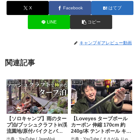
X
Facebook
はてブ
LINE
コピー
キャンプギアレビュー動画
関連記事
タープ
タープ
【ソロキャンプ】雨のター
【Loveyes タープポール
プ泊/ブッシュクラフトin渓
カーボン 伸縮 170cm 約
流園地/原付バイクとバッ
240g/本 テントポール キャ
クパック – JeanAluji
ンプ 軽量 4段調整可能 コ
出典：YouTube / JeanAluji
出典：YouTube / まさがみ りゅ