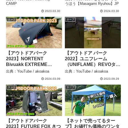
CAMP
ンパクト 2本セット アウト
CAMP
うほう【Masagami Ryuhou】JP
ドア】【レビュー】 – まさ
2023.03.30
2024.03.30
がみ りゅうほう
タープ
タープ
【Masagami Ryuhou】JP
【アウトドアパーク
【アウトドア パーク
2023】NORTENT
2022】ユニフレーム
Bivuakk EXTREME
（UNIFLAME）REVOター
SERIES（ノルテント ビバ
プ ソロ（solo）TANの紹
出典：YouTube / akoakoa
出典：YouTube / akoakoa
ーク エクストリームシリ
介 #shorts #ショート #レ
2024.03.09
2023.09.29
ーズ）タープシリーズ
ビュー #紹介 #インテック
（Tarp Series）の紹介 –
ス大阪 – akoakoa
タープ
タープ
akoakoa
【アウトドアパーク
【ネットで売ってるター
2023】FUTURE FOX きつ
プ】お値打ち価格のワンタ