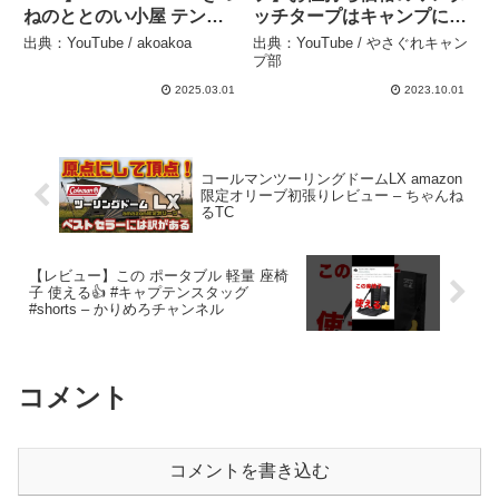
ねのととのい小屋 テント
ッチタープはキャンプに使
サウナの紹介 – akoakoa
えるのか？ – やさぐれキャ
出典：YouTube / akoakoa
出典：YouTube / やさぐれキャン
ンプ部
プ部
2025.03.01
2023.10.01
コールマンツーリングドームLX amazon
限定オリーブ初張りレビュー – ちゃんね
るTC
【レビュー】この ポータブル 軽量 座椅
子 使える👍 #キャプテンスタッグ
#shorts – かりめろチャンネル
コメント
コメントを書き込む