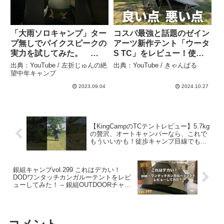
「大雨ソロキャンプ」ター
コスパ最強と話題のゼイン
プ無しでパイクスピークの
アーツ新作テント「ウータ
実力を試してみた。
S TC」をレビュー！使っ
#shorts #ソロキャンプ
て分かった良い点と悪い点
出典：YouTube / 左折じゅんの絶
出典：YouTube / きゃんぱる
#camping #パイクスピー
を解説！ – きゃんぱる
望中年キャンプ
ク #大雨ソロキャンプ #
2023.09.04
2024.10.27
キャンプ道具 #テントレ
ビュー – 左折じゅんの絶望
中年キャンプ
【KingCampのTCテントレビュー】5.7kg
の贅沢、オートキャンパーなら、これで
もういいかも！徒歩キャンプ目線でもレ
ビュー！ – tkキャンプ(ULライト系徒歩キ
ャンプ)Camping equipment reviews
銀組キャンプvol.299 これはデカい！
DODワンタッチカンガルーテントをレビ
ューしてみた！ – 銀組OUTDOORチャン
ネル