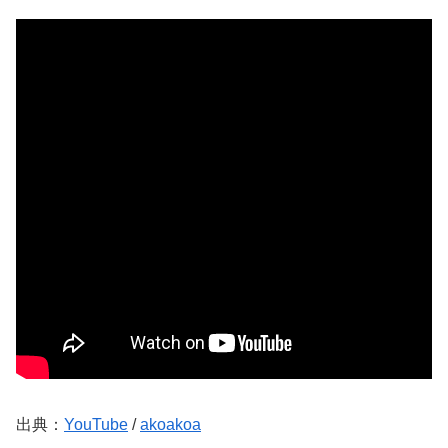
出典：
YouTube
/
akoakoa