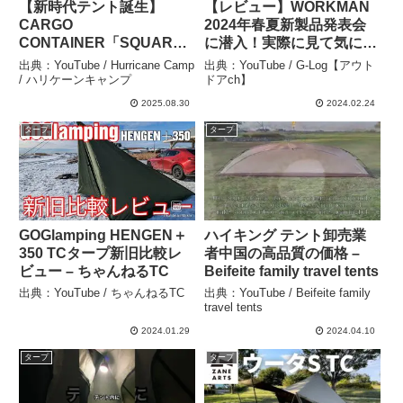
【新時代テント誕生】
【レビュー】WORKMAN
CARGO
2024年春夏新製品発表会
CONTAINER「SQUARE-
に潜入！実際に見て気にな
X」｜キャンプの常識を変
った製品5選！ – G-
出典：YouTube / Hurricane Camp
出典：YouTube / G-Log【アウト
えるフラッグシップテント
Log【アウトドアch】
/ ハリケーンキャンプ
ドアch】
日本最速徹底レビュー
2025.08.30
2024.02.24
【アウトドア】【キャンプ
タープ
タープ
道具】 #885 – Hurricane
Camp / ハリケーンキャン
プ
GOGlamping HENGEN＋
ハイキング テント卸売業
350 TCタープ新旧比較レ
者中国の高品質の価格 –
ビュー – ちゃんねるTC
Beifeite family travel tents
出典：YouTube / ちゃんねるTC
出典：YouTube / Beifeite family
travel tents
2024.01.29
2024.04.10
タープ
タープ