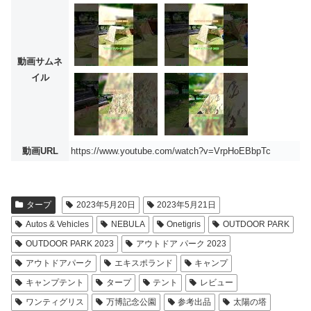
動画サムネ
イル
動画URL
https://www.youtube.com/watch?v=VrpHoEBbpTc
タープ
2023年5月20日
2023年5月21日
Autos & Vehicles
NEBULA
Onetigris
OUTDOOR PARK
OUTDOOR PARK 2023
アウトドア パーク 2023
アウトドアパーク
エキスポランド
キャンプ
キャンプテント
タープ
テント
レビュー
ワンティグリス
万博記念公園
参考出品
太陽の塔