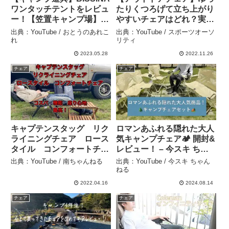
ワンタッチテントをレビュ
たりくつろげて立ち上がり
ー！【笠置キャンプ場】 –
やすいチェアはどれ？実際
おとうのあれこれ
に座って比較してみた！ –
出典：YouTube / おとうのあれこ
出典：YouTube / スポーツオーソ
スポーツオーソリティ
れ
リティ
2023.05.28
2022.11.26
チェア
チェア
キャプテンスタッグ リク
ロマンあふれる隠れた大人
ライニングチェア ロース
気キャンプチェア🏕️ 開封&
タイル コンフォートチェ
レビュー！ – 今スキ ちゃ
アのレビュー – 南ちゃんね
んねる
出典：YouTube / 南ちゃんねる
出典：YouTube / 今スキ ちゃん
る
ねる
2022.04.16
2024.08.14
チェア
チェア