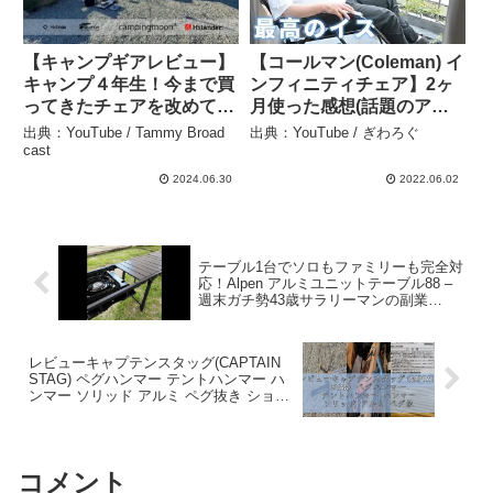
【キャンプギアレビュー】
【コールマン(Coleman) イ
キャンプ４年生！今まで買
ンフィニティチェア】2ヶ
ってきたチェアを改めてギ
月使った感想(話題のアウ
アレビュー！ – Tammy
トドアチェアレビュー) –
出典：YouTube / Tammy Broad
出典：YouTube / ぎわろぐ
Broad cast
ぎわろぐ
cast
2024.06.30
2022.06.02
テーブル1台でソロもファミリーも完全対
応！Alpen アルミユニットテーブル88 –
週末ガチ勢43歳サラリーマンの副業
VLOG
レビューキャプテンスタッグ(CAPTAIN
STAG) ペグハンマー テントハンマー ハ
ンマー ソリッド アルミ ペグ抜き ショー
トハンマー UA-4541 ブラック 製品サイ
ズ:(約)32×115× – レビューの世界
コメント