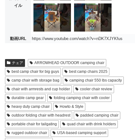
イル
動画URL
https://www.youtube.com/watch?v=nDK7XJYKfus
チェア
ARROWHEAD OUTDOOR camping chair
best camp chair for big guys
best camp chairs 2025
camp chair with storage bag
camping chair 550 lbs capacity
chair with armrests and cup holder
cooler chair review
durable camp gear
folding camping chair with cooler
heavy duty camp chair
Howto & Style
outdoor folding chair with headrest
padded camping chair
portable chair for tailgating
quad chair with drink holders
rugged outdoor chair
USA-based camping support