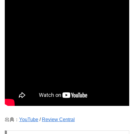
出典：
YouTube
/
Review Central