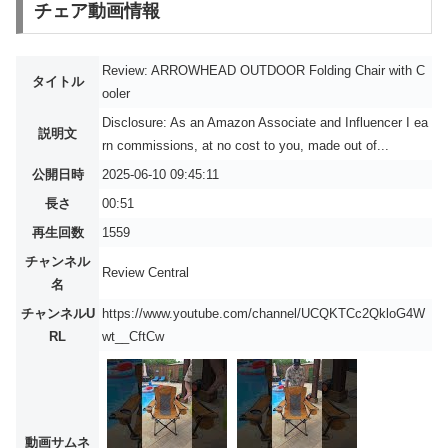
チェア動画情報
Review: ARROWHEAD OUTDOOR Folding Chair with C
タイトル
ooler
Disclosure: As an Amazon Associate and Influencer I ea
説明文
rn commissions, at no cost to you, made out of...
公開日時
2025-06-10 09:45:11
長さ
00:51
再生回数
1559
チャンネル
Review Central
名
チャンネルU
https://www.youtube.com/channel/UCQKTCc2QkloG4W
RL
wt__CftCw
動画サムネ