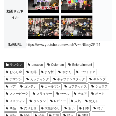
動画サムネ
イル
動画URL
https://www.youtube.com/watch?v=kN6bsyZPf24
ランタン
amazon
Coleman
Entertainment
おろし金
お得
まな板
やかん
アウトドア
アマゾン
カッティング
キャプテンスタッグ
キャンプ
ギア
コンテナ
コールマン
ゴアテックス
シェラフ
スノーピーク
スライサー
セール
チェア
ボード
メスティン
ランタン
レビュー
人気
使える
商品
売り切れ
大根おろし
安い
日本
椅子
用品
登山
紹介
話題
購入
開封