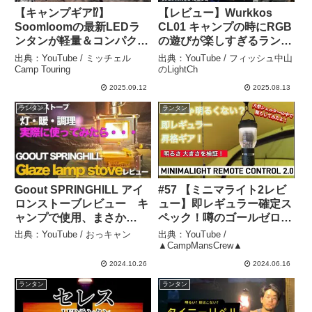
【キャンプギア⁉️】
【レビュー】Wurkkos
Soomloomの最新LEDラ
CL01 キャンプの時にRGB
ンタンが軽量＆コンパクト
の遊びが楽しすぎるランタ
で〇〇 – ミッチェル Camp
ン 間接照明としても有効
出典：YouTube / ミッチェル
出典：YouTube / フィッシュ中山
Touring
かも – フィッシュ中山の
Camp Touring
のLightCh
LightCh
2025.09.12
2025.08.13
ランタン
ランタン
Goout SPRINGHILL アイ
#57 【ミニマライト2レビ
ロンストーブレビュー キ
ュー】即レギュラー確定ス
ャンプで使用、まさか
ペック！噂のゴールゼロ越
の・・・ – おっキャン
えランタンをレビュー！
出典：YouTube / おっキャン
出典：YouTube /
【5050WORKSHOP】
▲CampMansCrew▲
【キャンプ道具】【アウト
2024.10.26
2024.06.16
ドア】 –
ランタン
ランタン
▲CampMansCrew▲