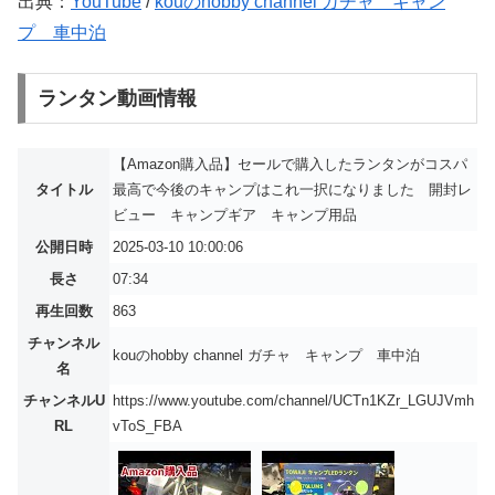
出典：
YouTube
/
kouのhobby channel ガチャ キャン
プ 車中泊
ランタン動画情報
【Amazon購入品】セールで購入したランタンがコスパ
タイトル
最高で今後のキャンプはこれ一択になりました 開封レ
ビュー キャンプギア キャンプ用品
公開日時
2025-03-10 10:00:06
長さ
07:34
再生回数
863
チャンネル
kouのhobby channel ガチャ キャンプ 車中泊
名
チャンネルU
https://www.youtube.com/channel/UCTn1KZr_LGUJVmh
RL
vToS_FBA