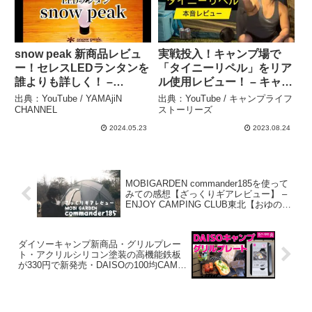
snow peak 新商品レビュ
実戦投入！キャンプ場で
ー！セレスLEDランタンを
「タイニーリペル」をリア
誰よりも詳しく！ –
ル使用レビュー！ – キャン
YAMAjiN CHANNEL
プライフストーリーズ
出典：YouTube / YAMAjiN
出典：YouTube / キャンプライフ
CHANNEL
ストーリーズ
2024.05.23
2023.08.24
MOBIGARDEN commander185を使って
みての感想【ざっくりギアレビュー】 –
ENJOY CAMPING CLUB東北【おゆのキ
ャンプVlog】
ダイソーキャンプ新商品・グリルプレー
ト・アクリルシリコン塗装の高機能鉄板
が330円で新発売・DAISOの100均CAMP
ギア・2025年3月 – 猿【Saru】camper