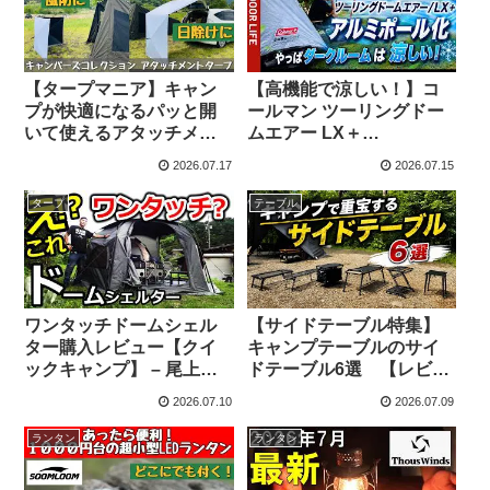
【タープマニア】キャン
【高機能で涼しい！】コ
プが快適になるパッと開
ールマン ツーリングドー
いて使えるアタッチメン
ムエアー LX＋
トタープ – キャンプマニ
DARKROOM をアルミポ
2026.07.17
2026.07.15
アックス NaaCamp
ール化。リバーシブルフ
ァンを装備したフルスペ
タープ
テーブル
ックなテントを解説・レ
ビュー SU OUTDOOR
LIFE – スーさんのアウト
ドア ライフ【 SU
OUTDOOR LIFE 】
ワンタッチドームシェル
【サイドテーブル特集】
ター購入レビュー【クイ
キャンプテーブルのサイ
ックキャンプ】 – 尾上祐
ドテーブル6選 【レビュ
一郎【テントバカ】
ー・紹介】 – 幕人のキャ
2026.07.10
2026.07.09
ンプやろうぜ!
ランタン
ランタン