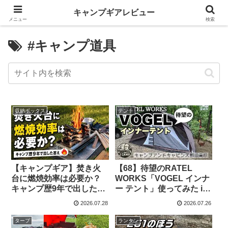
キャンプギアレビュー
メニュー
検索
#キャンプ道具
収納ボックス
テント
【キャンプギア】焚き火
【68】待望のRATEL
台に燃焼効率は必要か？
WORKS「VOGEL インナ
キャンプ歴9年で出した答
ー テント」使ってみた in
えは🔥 – 係長けん
キャンプアンドキャビン
2026.07.28
2026.07.26
ズ那須高原 – J camp ch
タープ
ランタン