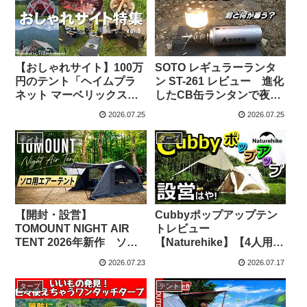
【おしゃれサイト】100万
SOTO レギュラーランタ
円のテント「ヘイムプラ
ン ST-261 レビュー 進化
ネット マーベリックス」
したCB缶ランタンで夜の
＆「スノーピーク ランド
キャンプを楽しむ –
2026.07.25
2026.07.25
ネストMタープセット」登
tsutomuのロマンあふれる
場！こだわりテントサイ
アウトドア
テント
タープ
ト特集vol.8 – ジュン
CAMP Channel
【開封・設営】
Cubbyポップアップテン
TOMOUNT NIGHT AIR
トレビュー
TENT 2026年新作 ソロ
【Naturehike】【4人用】
用エアーテント【紹介・
– 尾上祐一郎【テントバ
2026.07.23
2026.07.17
レビュー】 – 幕人のキャ
カ】
ンプやろうぜ!
タープ
テント