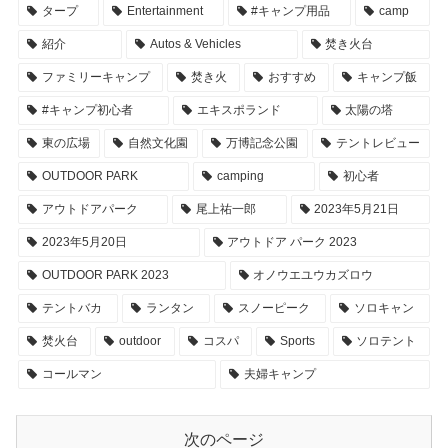
タープ
Entertainment
#キャンプ用品
camp
紹介
Autos & Vehicles
焚き火台
ファミリーキャンプ
焚き火
おすすめ
キャンプ飯
#キャンプ初心者
エキスポランド
太陽の塔
東の広場
自然文化園
万博記念公園
テントレビュー
OUTDOOR PARK
camping
初心者
アウトドアパーク
尾上祐一郎
2023年5月21日
2023年5月20日
アウトドア パーク 2023
OUTDOOR PARK 2023
オノウエユウカズロウ
テントバカ
ランタン
スノーピーク
ソロキャン
焚火台
outdoor
コスパ
Sports
ソロテント
コールマン
夫婦キャンプ
次のページ