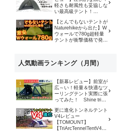
軽さも耐風性も妥協しな
い最高級テント！
#durstongear #durston #
【とんでもないテントが
ダーストン ＃xdome1
Naturehikeから出た】W
#xdome2 #テント -
ウォールで780g超軽量
Yellowknife
テントが衝撃価格で発売
Outdoorshop【イエロー
『Star Traill EXT』徹底
ナイフアウトドアショッ
解説の保存版【ULギ
プ】
ア】【キャンプ道具】
人気動画ランキング（月間）
【アウトドア】#855 -
Hurricane Camp / ハリケ
ーンキャンプ
【新幕レビュー】前室が
広～い！軽量＆快適なツ
ーリングテント実際に張
ってみた！ Shine trip
TUNNEL TENT 05 - latte
更に進化トンネルテント
な気分
V4レビュー
【TOMOUNT】
【TriArcTennelTentV4】
- 尾上祐一郎【テントバ