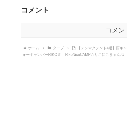
コメント
コメン
ホーム
タープ
【テンマクテント4選】雨キ
ォーキャンパーRIKO🐰 – RikoNicoCAMP△りこにこきゃんぷ