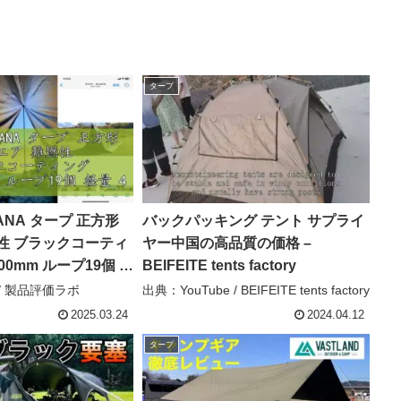
タープ
ANA タープ 正方形
バックパッキング テント サプライ
性 ブラックコーティ
ヤー中国の高品質の価格 –
00mm ループ19個 軽
BEIFEITE tents factory
5mx3.5m / 3mx3m
 / 製品評価ラボ
出典：YouTube / BEIFEITE tents factory
ックコーティング – 製
2025.03.24
2024.04.12
タープ