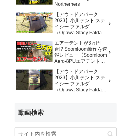
Northerners
【アウトドアパーク
2023】小川テント ステ
イシー ファルダ
（Ogawa Stacy Falda）
2から3人用の紹介 –
エアーテントが3万円
akoakoa
台!? Soomloom新作を速
報レビュー【Soomloom
Aero-8PUエアテント】
– なかしょうCAMP【ソ
【アウトドアパーク
ロキャンプで焚き火とラ
2023】小川テント ステ
ンタン】
イシー ファルダ
（Ogawa Stacy Falda）
2から3人用の紹介
#Short #ショート –
akoakoa
動画検索