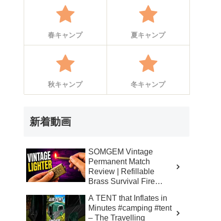
春キャンプ
夏キャンプ
秋キャンプ
冬キャンプ
新着動画
SOMGEM Vintage
Permanent Match
Review | Refillable
Brass Survival Fire
Starter – Skinner’s 100%
A TENT that Inflates in
Honest Reviews
Minutes #camping #tent
– The Travelling