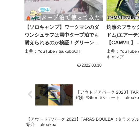
【ソロキャンプ】ワークマンのダ
灼熱のブラック
ウンシュラフは雪中タープ泊でも
ドム)エアー
耐えられるのか検証！グリーンシ
【CAMVIL】 –
ートキャンプ2022解禁！！【雪中
まキャンプ
出典：YouTube / tsukuboCH
出典：YouTube 
キャンプ
タープ泊】@tsukubo CH –
tsukuboCH
2022.03.10
【アウトドアパーク 2023】TA
紹介 #Short #ショート – akoako
【アウトドアパーク 2023】TARAS BOULBA（タラス
紹介 – akoakoa