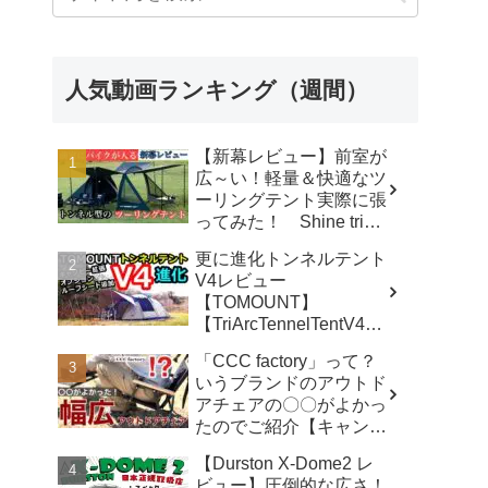
人気動画ランキング（週間）
【新幕レビュー】前室が
広～い！軽量＆快適なツ
ーリングテント実際に張
ってみた！ Shine trip
TUNNEL TENT 05 - latte
更に進化トンネルテント
な気分
V4レビュー
【TOMOUNT】
【TriArcTennelTentV4】
- 尾上祐一郎【テントバ
「CCC factory」って？
カ】
いうブランドのアウトド
アチェアの〇〇がよかっ
たのでご紹介【キャンプ
用品】 - さざなみキャン
【Durston X-Dome2 レ
プ
ビュー】圧倒的な広さ！