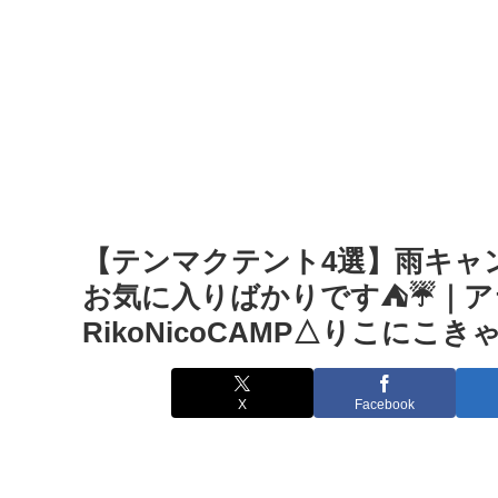
【テンマクテント4選】雨キャ
お気に入りばかりです⛺☔️｜アラ
RikoNicoCAMP△りこにこき
X
Facebook