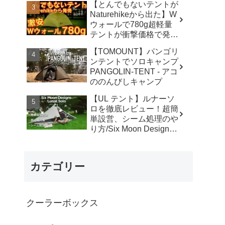
【とんでもないテントが
カ】
Naturehikeから出た】W
ウォールで780g超軽量
テントが衝撃価格で発売
『Star Traill EXT』徹底
【TOMOUNT】パンゴリ
解説の保存版【ULギ
ンテントでソロキャンプ
ア】【キャンプ道具】
PANGOLIN-TENT - アコ
【アウトドア】#855 -
ののんびしキャンプ
Hurricane Camp / ハリケ
ーンキャンプ
【UL テント】ルナーソ
ロを徹底レビュー！超簡
単設営、シーム処理のや
り方/Six Moon Designs
Lunar Solo - RIKU徒歩キ
ャンプ
カテゴリー
クーラーボックス