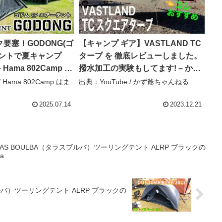
要塞！GODONG(ゴ
【キャンプ ギア】VASTLAND TC
テントで夏キャンプ
タープ を 徹底レビューしました。
 Hama 802Camp は
撥水加工の実験もしてます! – かず
爺ちゃんねる
/ Hama 802Camp はま
出典：YouTube / かず爺ちゃんねる
2025.07.14
2023.12.21
RAS BOULBA（タラスブルバ）ツーリングテント ALRP ブラックの
a
ブルバ）ツーリングテント ALRP ブラックの