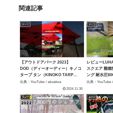
関連記事
タープ
タープ
【アウトドアパーク 2023】
レビューLUH
DOD（ディーオーディー）キノコ
スクエア 難燃
タープ タン（KINOKO TARP
ング 耐水圧80
TAN）TT5-928-TN 自立式ワンタッ
量 4mx4m / 3.
出典：YouTube / akoakoa
出典：YouTube
チタープの紹介 #Short #ショート
((難燃性ブラ
2024.11.30
– akoakoa
品評価ラボ
タープ
タープ