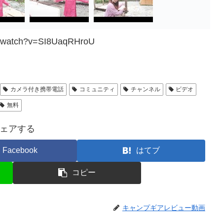
m/watch?v=SI8UaqRHroU
カメラ付き携帯電話
コミュニティ
チャンネル
ビデオ
無料
ェアする
Facebook
はてブ
コピー
キャンプギアレビュー動画