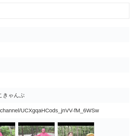
にこきゃんぷ
om/channel/UCXgqaHCods_jnVV-fM_6WSw