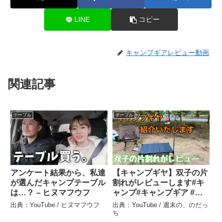
LINE
コピー
キャンプギアレビュー動画
関連記事
テーブル
テーブル
アンケート結果から、私達
【キャンプギヤ】双子の片
が選んだキャンプテーブル
割れがレビューします#キ
は…？ – ヒヌマフウフ
ャンプ#キャンプギア #キ
ャンプ好きと繋がりたい #
出典：YouTube / ヒヌマフウフ
出典：YouTube / 週末の、のだっ
テーブル – 週末の、のだっ
ち