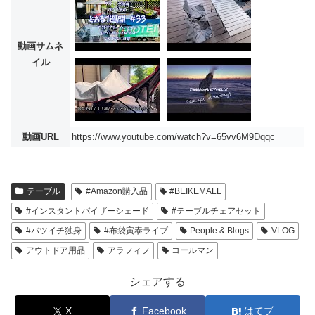
動画サムネ
イル
動画URL
https://www.youtube.com/watch?v=65vv6M9Dqqc
テーブル
#Amazon購入品
#BEIKEMALL
#インスタントバイザーシェード
#テーブルチェアセット
#バツイチ独身
#布袋寅泰ライブ
People & Blogs
VLOG
アウトドア用品
アラフィフ
コールマン
シェアする
X
Facebook
はてブ