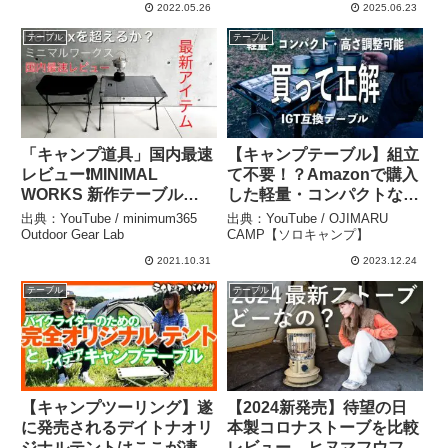
ち
2022.05.26
2025.06.23
テーブル
テーブル
「キャンプ道具」国内最速
【キャンプテーブル】組立
レビュー❗️MINIMAL
て不要！？Amazonで購入
WORKS 新作テーブル
した軽量・コンパクトな
『Indian Table Mesa 』
IGT互換テーブルを使って
出典：YouTube / minimum365
出典：YouTube / OJIMARU
と チェア『Indian Chair
みた SOTCAR –
Outdoor Gear Lab
CAMP【ソロキャンプ】
Butte』キャンプギアを詳
OJIMARU CAMP【ソロキ
2021.10.31
2023.12.24
細に紹介。 – minimum365
ャンプ】
テーブル
テーブル
Outdoor Gear Lab
【キャンプツーリング】遂
【2024新発売】待望の日
に発売されるデイトナオリ
本製コロナストーブを比較
ジナルテントはここが凄
レビュー – ヒヌマフウフ