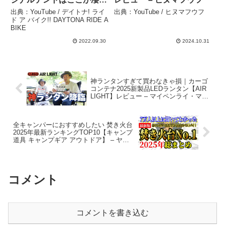
い！ アイデア満載のキャ
出典：YouTube / デイトナ! ライ
出典：YouTube / ヒヌマフウフ
ンプテーブルもご紹介しま
ド ア バイク!! DAYTONA RIDE A
BIKE
す！ – デイトナ! ライド ア
バイク!! DAYTONA RIDE
2022.09.30
2024.10.31
A BIKE
神ランタンすぎて買わなきゃ損｜カーゴ
コンテナ2025新製品LEDランタン【AIR
LIGHT】レビュー – マイペンライ・マイ
ライフ
全キャンパーにおすすめしたい 焚き火台
2025年最新ランキングTOP10【キャンプ
道具 キャンプギア アウトドア】 – ヤミ
ツキソロキャンプ
コメント
コメントを書き込む