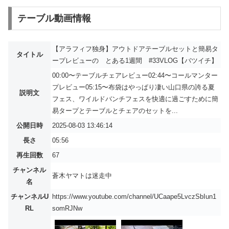
テーブル動画情報
【アラフィフ独身】アウトドアテーブルセットと簡易タ
タイトル
ープレビューの とある1週間 #33VLOG【バツイチ】
00:00〜テーブルチェアレビュー02:44〜コールマンター
プレビュー05:15〜布袋はやっぱり凄い山口県の誇る夏
説明文
フェス、ワイルドバンチフェスを快適に過ごすために簡
易タープとテーブルとチェアのセットを...
公開日時
2025-08-03 13:46:14
長さ
05:56
再生回数
67
チャンネル
蒼木ヤマトは迷走中
名
チャンネルU
https://www.youtube.com/channel/UCaape5LvczSbIun1
RL
somRJNw