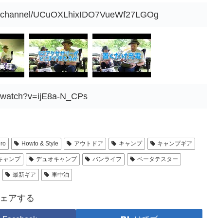
om/channel/UCuOXLhixIDO7VueWf27LGOg
m/watch?v=ijE8a-N_CPs
ero
Howto & Style
アウトドア
キャンプ
キャンプギア
キャンプ
デュオキャンプ
バンライフ
ベータテスター
最新ギア
車中泊
ェアする