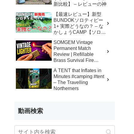
新比較】 – レビューの神
【最速レビュー】新型
BUNDOKソロティピー
1+ 実際どうなの？ – な
かしょうCAMP【ソロキ
ャンプで焚き火とランタ
SOMGEM Vintage
ン】
Permanent Match
Review | Refillable
Brass Survival Fire
Starter – Skinner’s 100%
A TENT that Inflates in
Honest Reviews
Minutes #camping #tent
– The Travelling
Northerners
動画検索