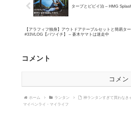
タープとビビイ泊 – HMG Splash Bi
【アラフィフ独身】アウトドアテーブルセットと簡易タ
#33VLOG【バツイチ】 – 蒼木ヤマトは迷走中
コメント
コメン
ホーム
ランタン
神ランタンすぎて買わなきゃ損
マイペンライ・マイライフ