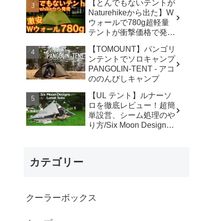
【とんでもないテントが
カ】
Naturehikeから出た】W
ウォールで780g超軽量
テントが衝撃価格で発売
『Star Traill EXT』徹底
【TOMOUNT】パンゴリ
解説の保存版【ULギ
ンテントでソロキャンプ
ア】【キャンプ道具】
PANGOLIN-TENT - アコ
【アウトドア】#855 -
ののんびしキャンプ
Hurricane Camp / ハリケ
ーンキャンプ
【UL テント】ルナーソ
ロを徹底レビュー！超簡
単設営、シーム処理のや
り方/Six Moon Designs
Lunar Solo - RIKU徒歩キ
ャンプ
カテゴリー
クーラーボックス