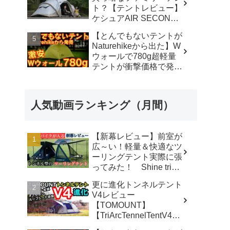
ト？【テントレビュー】
ケシュアAIR SECONDS
FAMILY 4.2
【とんでもないテントが
FRESH&BLACK - 脱サ
Naturehikeから出た】W
ラ さいとう夫婦
ウォールで780g超軽量
テントが衝撃価格で発売
『Star Traill EXT』徹底
解説の保存版【ULギ
ア】【キャンプ道具】
人気動画ランキング（月間）
【アウトドア】#855 -
Hurricane Camp / ハリケ
ーンキャンプ
【新幕レビュー】前室が
広～い！軽量＆快適なツ
ーリングテント実際に張
ってみた！ Shine trip
TUNNEL TENT 05 - latte
更に進化トンネルテント
な気分
V4レビュー
【TOMOUNT】
【TriArcTennelTentV4】
- 尾上祐一郎【テントバ