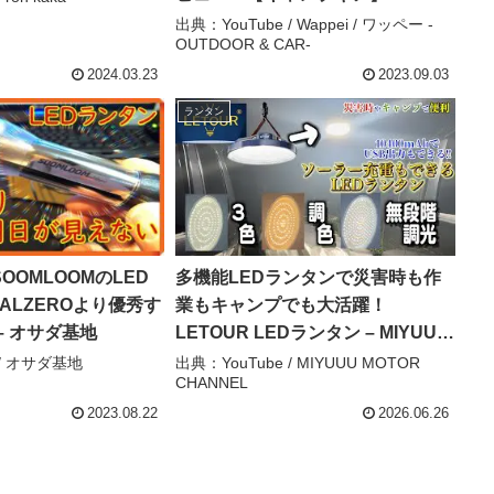
Wappei / ワッペー -OUTDOOR &
出典：YouTube / Wappei / ワッペー -
OUTDOOR & CAR-
CAR-
2024.03.23
2023.09.03
ランタン
OOMLOOMのLED
多機能LEDランタンで災害時も作
ALZEROより優秀す
業もキャンプでも大活躍！
– オサダ基地
LETOUR LEDランタン – MIYUUU
MOTOR CHANNEL
 / オサダ基地
出典：YouTube / MIYUUU MOTOR
CHANNEL
2023.08.22
2026.06.26