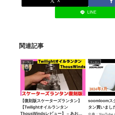
X
LINE
関連記事
ランタン
ランタン
【復刻版スケーターズランタン】
soomloo
【Twilightオイルランタン
タン買いました –
ThousWindsレビュー】 – あおパ
出典：YouTube / 