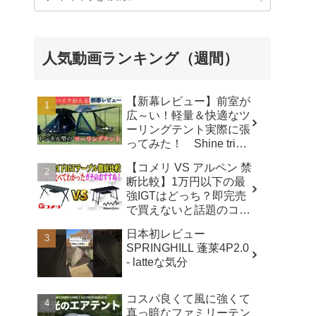
人気動画ランキング（週間）
【新幕レビュー】前室が
広～い！軽量＆快適なツ
ーリングテント実際に張
ってみた！ Shine trip
TUNNEL TENT 05 - latte
【コメリ VS アルペン 禁
な気分
断比較】1万円以下の最
強IGTはどっち？即完売
で買えないと話題のコメ
リテーブルを徹底レビュ
日本初レビュー
ー！【アウトドアシステ
SPRINGHILL 蓬莱4P2.0
ムテーブル VS アルミユ
- latteな気分
ニットテーブル】 - ヤミ
ツキソロキャンプ
コスパ良くて風に強くて
真っ暗なファミリーテン