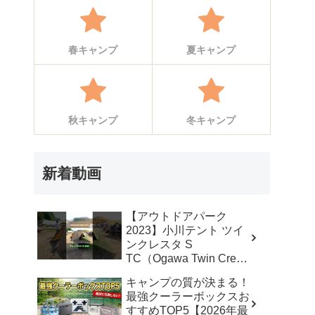
春キャンプ
夏キャンプ
秋キャンプ
冬キャンプ
新着動画
【アウトドアパーク
2023】小川テント ツイ
ンクレスタ S
TC（Ogawa Twin Cresta
S TC）2から3人用の紹
キャンプの質が決まる！
介 #Short #ショート –
最強クーラーボックスお
akoakoa
すすめTOP5【2026年最