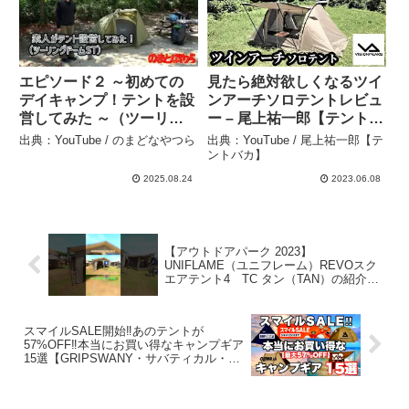
エピソード２ ～初めての
見たら絶対欲しくなるツイ
デイキャンプ！テントを設
ンアーチソロテントレビュ
営してみた ～（ツーリン
ー – 尾上祐一郎【テントバ
グドームST） – のまどな
カ】
出典：YouTube / のまどなやつら
出典：YouTube / 尾上祐一郎【テ
やつら
ントバカ】
2025.08.24
2023.06.08
【アウトドアパーク 2023】
UNIFLAME（ユニフレーム）REVOスク
エアテント4 TC タン（TAN）の紹介
#Short #ショート – akoakoa
スマイルSALE開始‼︎あのテントが
57%OFF‼️本当にお買い得なキャンプギア
15選【GRIPSWANY・サバティカル・
DOD】 – camp_around