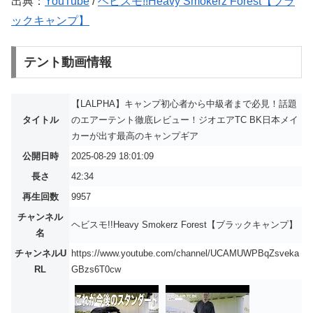
出典：
YouTube
/
ヘビスモ!!Heavy Smokerz Forest【ブラ
ックキャンプ】
テント動画情報
【LALPHA】キャンプ初心者から中級者まで必見！話題
タイトル
のエアーテント徹底レビュー！ジオエアTC BK日本メイ
カーが出す最高のキャンプギア
公開日時
2025-08-29 18:01:09
長さ
42:34
再生回数
9957
チャンネル
ヘビスモ!!Heavy Smokerz Forest【ブラックキャンプ】
名
チャンネルU
https://www.youtube.com/channel/UCAMUWPBqZsveka
RL
GBzs6T0cw