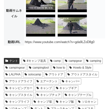
動画サムネ
イル
動画URL
https://www.youtube.com/watch?v=gda9LZoD8g0
テント
#キャンプ道具
camp
campgear
camping
campingear
campingtool
how to
Howto & Style
LALPHA
solocamp
アウトドア
アウトドアスタイル
アウトドアライフ
エアーテント
キャンパー
キャンピングカー
キャンプ
キャンプギア
キャンプスタイル
キャンプチェア
キャンプテーブル
キャンプライフ
キャンプ場
キャンプ飯
ソロキャン
ソロキャンプ
テント
ブラックキャンプ
ヘビスモ