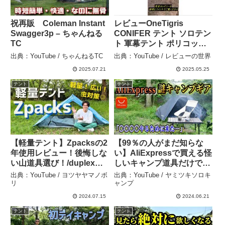
祝再販 Coleman Instant
レビューOneTigris
Swagger3p – ちゃんねる
CONIFER テント ソロテン
TC
ト 軍幕テント ポリコット
ンT/C 二股ポール 二又フレ
出典：YouTube / ちゃんねるTC
出典：YouTube / レビューの世界
ーム 煙突穴付き 焚火可 撥
2025.07.21
2025.05.25
水 通気 遮光 簡単設営 1-2
人用 キャンプ用 アウト –
テント
テント
レビューの世界
【軽量テント】Zpacksの2
【99％の人がまだ知らな
年使用レビュー！後悔しな
い】AliExpressで買える怪
い山道具選び！/duplex
しいキャンプ道具だけでキ
tent/デュプレックステント
ャンプしてみた結果… – ヤ
出典：YouTube / ヨツヤヤマノボ
出典：YouTube / ヤミツキソロキ
– ヨツヤヤマノボリ
ミツキソロキャンプ
リ
ャンプ
2024.07.15
2024.06.21
テント
テント