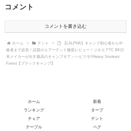
コメント
コメントを書き込む
ホーム
テント
【LALPHA】キャンプ初心者から中
級者まで必見！話題のエアーテント徹底レビュー！ジオエアTC BK日
本メイカーが出す最高のキャンプギア – ヘビスモ!!Heavy Smokerz
Forest【ブラックキャンプ】
ホーム
新着
ランキング
タープ
チェア
テント
テーブル
ペグ