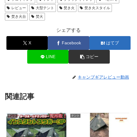
レビュー
大型テント
焚き火
焚き火スタイル
焚き火台
焚火
シェアする
X
Facebook
はてブ
LINE
コピー
キャンプギアレビュー動画
関連記事
テント
テント