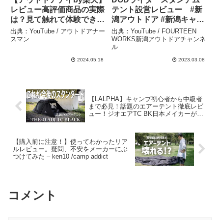
レビュー高評価商品の実際
テント設営レビュー #新
は？見て触れて体験できる
潟アウトドア #新潟キャン
アウトドアイベントに潜
プ #DOD – FOURTEEN
出典：YouTube / アウトドアナー
出典：YouTube / FOURTEEN
入！ – アウトドアナースマ
WORKS新潟アウトドアチ
スマン
WORKS新潟アウトドアチャンネ
ル
ン
ャンネル
2024.05.18
2023.03.08
【LALPHA】キャンプ初心者から中級者
まで必見！話題のエアーテント徹底レビ
ュー！ジオエアTC BK日本メイカーが出
す最高のキャンプギア – ヘビスモ!!Heavy
Smokerz Forest【ブラックキャンプ】
【購入前に注意！】使ってわかったリア
ルレビュー。疑問、不安をメーカーにぶ
つけてみた – ken10 /camp addict
コメント