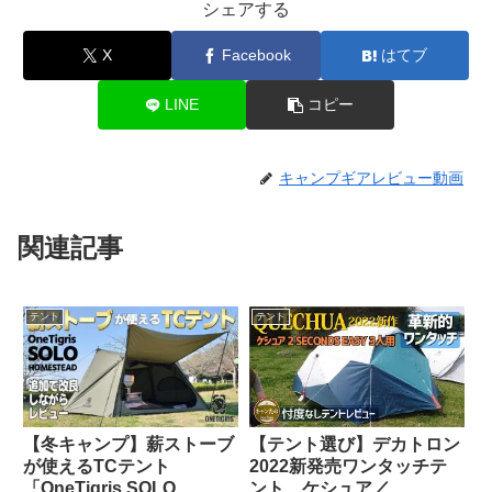
シェアする
X
Facebook
はてブ
LINE
コピー
キャンプギアレビュー動画
関連記事
テント
テント
【冬キャンプ】薪ストーブ
【テント選び】デカトロン
が使えるTCテント
2022新発売ワンタッチテ
「OneTigris SOLO
ント ケシュア／