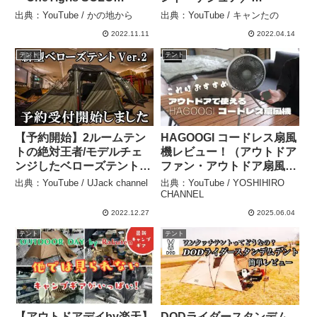
HOMESTEAD」設営＆撤
QUECHUA 2SECONDS
出典：YouTube / かの地から
出典：YouTube / キャンたの
収レビュー！ポールサイズ
EASY 3人用＜デカトロン
2022.11.11
2022.04.14
変更もこれでOK！ – かの
公式レビュー依頼＞ – キャ
地から
ンたの
テント
テント
【予約開始】2ルームテン
HAGOOGI コードレス扇風
トの絶対王者/モデルチェ
機レビュー！（アウトドア
ンジしたベローズテント
ファン・アウトドア扇風
ver.2の予約受け付けが開
機・キャンプ扇風機・ポー
出典：YouTube / UJack channel
出典：YouTube / YOSHIHIRO
始しました – UJack
タブル扇風機・サーキュレ
CHANNEL
channel
ーター） – YOSHIHIRO
2022.12.27
2025.06.04
CHANNEL
テント
テント
【アウトドアデイby楽天】
DODライダースタンデム