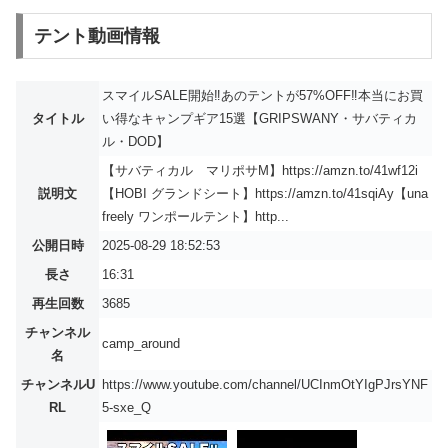
テント動画情報
スマイルSALE開始‼︎あのテントが57%OFF‼️本当にお買
タイトル
い得なキャンプギア15選【GRIPSWANY・サバティカ
ル・DOD】
【サバティカル マリポサM】https://amzn.to/41wf12i
説明文
【HOBI グランドシート】https://amzn.to/41sqiAy【una
freely ワンポールテント】http...
公開日時
2025-08-29 18:52:53
長さ
16:31
再生回数
3685
チャンネル
camp_around
名
チャンネルU
https://www.youtube.com/channel/UCInmOtYIgPJrsYNF
RL
5-sxe_Q