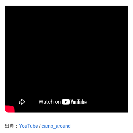
出典：
YouTube
/
camp_around