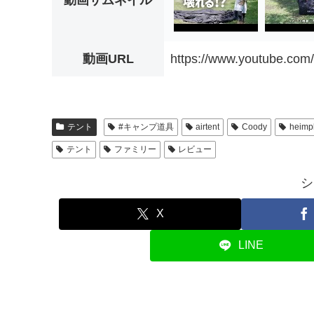
動画サムネイル
動画URL
https://www.youtube.c
テント
#キャンプ道具
airtent
Coody
heimp
テント
ファミリー
レビュー
シ
X
LINE