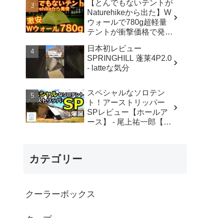
【とんでもないテントが
カ】
Naturehikeから出た】W
ウォールで780g超軽量
テントが衝撃価格で発売
『Star Traill EXT』徹底
日本初レビュー
解説の保存版【ULギ
SPRINGHILL 蓬莱4P2.0
ア】【キャンプ道具】
- latteな気分
【アウトドア】#855 -
Hurricane Camp / ハリケ
ーンキャンプ
スペシャルなソロテン
ト！アーストリッパー
SPレビュー【ホールア
ース】 - 尾上祐一郎【テ
ントバカ】
カテゴリー
クーラーボックス