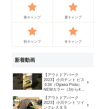
春キャンプ
夏キャンプ
秋キャンプ
冬キャンプ
新着動画
【アウトドアパーク
2023】小川テント ピス
タ34（Ogawa Pista）
NEWカラー（3から4人
用）の紹介 #Short #ショ
【アウトドアパーク
ート – akoakoa
2023】小川テント ツイ
ンクレスタ S