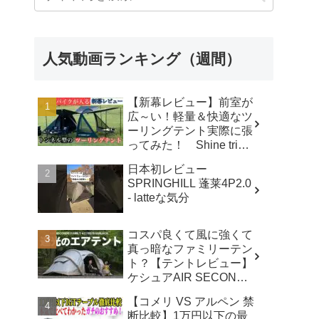
人気動画ランキング（週間）
【新幕レビュー】前室が
広～い！軽量＆快適なツ
ーリングテント実際に張
ってみた！ Shine trip
TUNNEL TENT 05 - latte
日本初レビュー
な気分
SPRINGHILL 蓬莱4P2.0
- latteな気分
コスパ良くて風に強くて
真っ暗なファミリーテン
ト？【テントレビュー】
ケシュアAIR SECONDS
FAMILY 4.2
【コメリ VS アルペン 禁
FRESH&BLACK - 脱サ
断比較】1万円以下の最