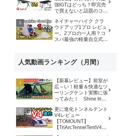
ラ さいとう夫婦
強IGTはどっち？即完売
で買えないと話題のコメ
リテーブルを徹底レビュ
ネイチャーハイク クラ
ー！【アウトドアシステ
ウドアップ1プロ レビュ
ムテーブル VS アルミユ
ー。2プロの一人用？コ
ニットテーブル】 - ヤミ
スパ最強の軽量自立式テ
ツキソロキャンプ
ント - 野生のはしも【39
歳の南米旅】
人気動画ランキング（月間）
【新幕レビュー】前室が
広～い！軽量＆快適なツ
ーリングテント実際に張
ってみた！ Shine trip
TUNNEL TENT 05 - latte
更に進化トンネルテント
な気分
V4レビュー
【TOMOUNT】
【TriArcTennelTentV4】
- 尾上祐一郎【テントバ