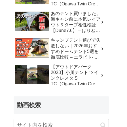
TC（Ogawa Twin Cresta
S TC）2から3人用の紹
あのテント買いました。
介 – akoakoa
海キャン前に本気レイア
ウト＆タープ相性検証
【Dune7.6】 – ばりねこ
キャンプ
キャンプテント選びで失
敗しない｜2026年おす
すめドームテント5選を
徹底比較 – エラビト- 失
敗しないモノ選び
【アウトドアパーク
2023】小川テント ツイ
ンクレスタ S
TC（Ogawa Twin Cresta
S TC）2から3人用の紹
介 #Short #ショート –
akoakoa
動画検索