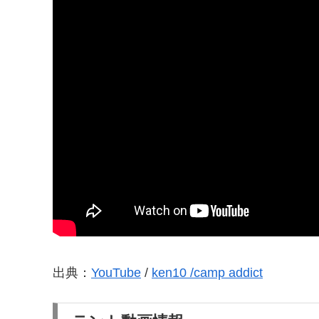
出典：
YouTube
/
ken10 /camp addict