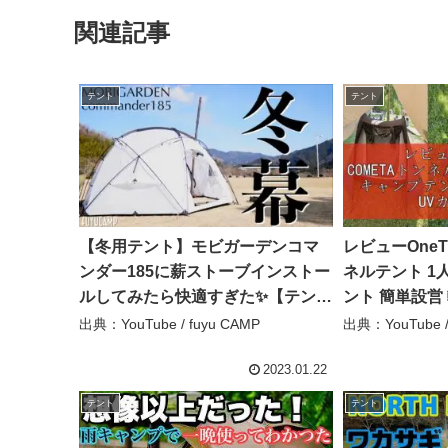
関連記事
テント
テント
【冬用テント】モビガーデンコマ
レビューOneTi
ンダー185に薪ストーブインストー
ネルテント 1
ルしてみたら快適すぎた✨【テント
ント 簡単設営 
レビュー】 – fuyu CAMP
ーティング 耐水
出典：YouTube / fuyu CAMP
出典：YouTube
ーテント付き (
鏡
2023.01.22
テント
テント