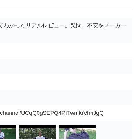
てわかったリアルレビュー。疑問、不安をメーカー
om/channel/UCqQ0gSEPQ4RITwmkrVhhJgQ