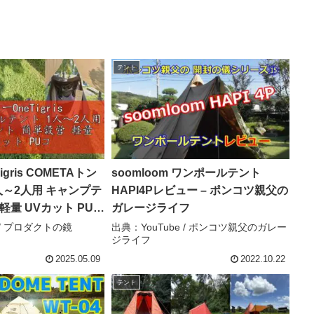
テント
gris COMETAトン
soomloom ワンポールテント
人～2人用 キャンプテ
HAPI4Pレビュー – ポンコツ親父の
軽量 UVカット PUコ
ガレージライフ
圧3000mm インナ
 / プロダクトの鏡
出典：YouTube / ポンコツ親父のガレー
ジライフ
黒) – プロダクトの
2025.05.09
2022.10.22
テント