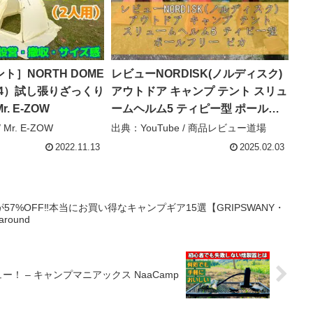
ト］NORTH DOME
レビューNORDISK(ノルディスク)
-04）試し張りざっくり
アウトドア キャンプ テント スリュ
. E-ZOW
ームヘルム5 ティピー型 ポールフ
リー ピカンテ/カシュ― 5人用
 Mr. E-ZOW
出典：YouTube / 商品レビュー道場
(Thrymheim 5 PU) 122054 – 商品
2022.11.13
2025.02.03
レビュー道場
57%OFF‼️本当にお買い得なキャンプギア15選【GRIPSWANY・
round
 – キャンプマニアックス NaaCamp