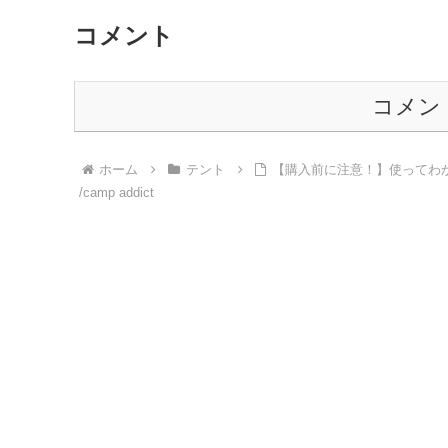
コメント
コメン
ホーム
テント
【購入前に注意！】使ってわか
/camp addict