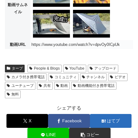
動画サムネ
イル
動画URL
https://www.youtube.com/watch?v=dpvOy0ICpUk
タープ
People & Blogs
YouTube
アップロード
カメラ付き携帯電話
コミュニティ
チャンネル
ビデオ
ユーチューブ
共有
動画
動画機能付き携帯電話
無料
シェアする
X
Facebook
はてブ
LINE
コピー