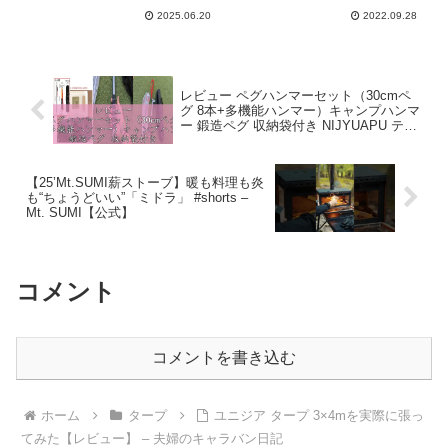
2025.06.20
2022.09.28
レビュー ペグハンマーセット（30cmペ
グ 8本+多機能ハンマー）キャンプハンマ
ー 鍛造ペグ 収納袋付き NIJYUAPU テン
トハンマー ペグ打ち ペグ抜き 土堀り 軽
量 滑り止め仕様 高炭素鋼 テ – ピクセル
と味噌
【25’Mt.SUMI薪ストーブ】暖も料理も炎
も“ちょうどいい”「ミドラ」 #shorts –
Mt. SUMI【公式】
コメント
コメントを書き込む
ホーム
タープ
ユニジア タープ 3×4mを実際に張っ
てみた【レビュー】 – 夫婦のキャラバン日記