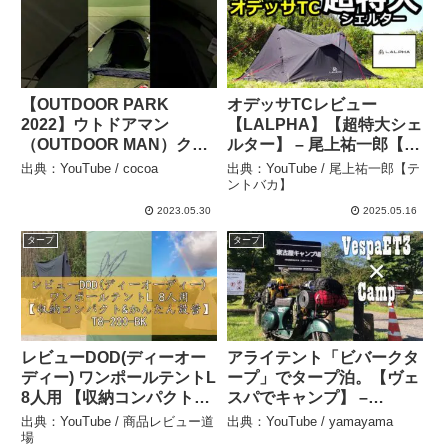
【OUTDOOR PARK
オデッサTCレビュー
2022】ウトドアマン
【LALPHA】【超特大シェ
（OUTDOOR MAN）クア
ルター】 – 尾上祐一郎【テ
ドラドタープ
ントバカ】
出典：YouTube / cocoa
出典：YouTube / 尾上祐一郎【テ
（QUADRADO TARP）
ントバカ】
KOTT-009K オリーブの紹
2023.05.30
2025.05.16
介 #shorts #ショート –
タープ
タープ
cocoa
レビューDOD(ディーオー
アライテント「ビバークタ
ディー) ワンポールテントL
ープ」でタープ泊。【ヴェ
8人用 【収納コンパクト&
スパでキャンプ】 –
かんたん設営】 T8-200-
yamayama
出典：YouTube / 商品レビュー道
出典：YouTube / yamayama
BK – 商品レビュー道場
場