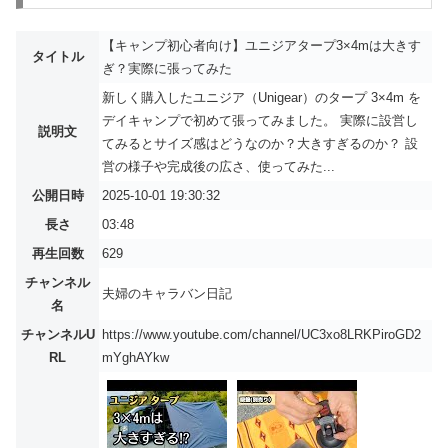
【キャンプ初心者向け】ユニジアタープ3×4mは大きす
タイトル
ぎ？実際に張ってみた
新しく購入したユニジア（Unigear）のタープ 3×4m を
デイキャンプで初めて張ってみました。 実際に設営し
説明文
てみるとサイズ感はどうなのか？大きすぎるのか？ 設
営の様子や完成後の広さ、使ってみた...
公開日時
2025-10-01 19:30:32
長さ
03:48
再生回数
629
チャンネル
夫婦のキャラバン日記
名
チャンネルU
https://www.youtube.com/channel/UC3xo8LRKPiroGD2
RL
mYghAYkw