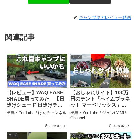
キャンプギアレビュー動画
関連記事
タープ
タープ
【レビュー】WAQ EASE
【おしゃれサイト】100万
SHADE買ってみた。【日
円のテント「ヘイムプラネ
除けシェード 日除けテン
ット マーベリックス」＆
ト】夏キャンプのタープ泊
「スノーピーク ランドネ
出典：YouTube / けんチャンネル
出典：YouTube / ジュンCAMP
におすすめ！ – けんチャン
ストMタープセット」登
Channel
ネル
場！こだわりテントサイト
2025.07.31
2026.07.25
特集vol.8 – ジュンCAMP
タープ
タープ
Channel