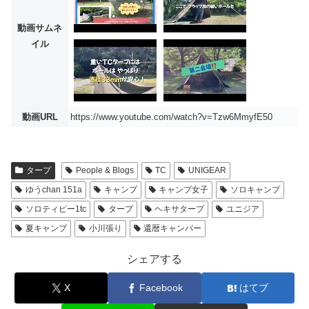
動画サムネ
イル
動画URL
https://www.youtube.com/watch?v=Tzw6MmyfE50
タープ
People & Blogs
TC
UNIGEAR
ゆうchan 151a
キャンプ
キャンプ女子
ソロキャンプ
ソロティピー1tc
タープ
ヘキサタープ
ユニジア
夏キャンプ
小川張り
還暦キャンパー
シェアする
X
Facebook
はてブ