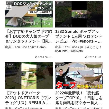
タープ
タープ
て〉
【おすすめキャンプギア紹
1882 Sonuto ポップアッ
介】DODの大人気タープ
プテント 1人用 ソロテント
＆ワンタッチテント【購入
レビュー ⛺✨ #shorts – 休
レビュー＆初張り！】 –
日やること / Kyuuzitsu
出典：YouTube / SumiCamp
出典：YouTube / 休日やること /
SumiCamp
Yarukoto
Kyuuzitsu Yarukoto
2024.08.14
2025.11.11
タープ
タープ
【アウトドアパーク
2022年最新版！「売れ筋
2023】ONETIGRIS（ワン
タープTOP10」！日射しを
ティグリス）NEBULA キ
遮り雨風を防ぐ今一番人気
ャンプテント 参考出品の
のタープとは？【キャンプ
出典：YouTube / akoakoa
出典：YouTube / スポーツオーソ