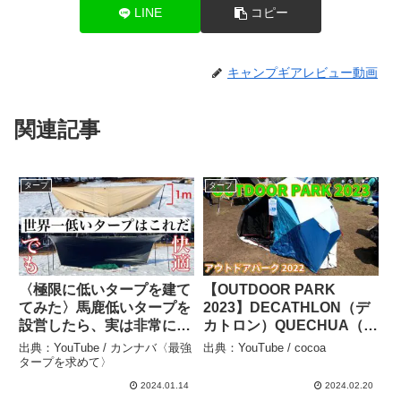
LINE
コピー
キャンプギアレビュー動画
関連記事
タープ
タープ
〈極限に低いタープを建て
【OUTDOOR PARK
てみた〉馬鹿低いタープを
2023】DECATHLON（デ
設営したら、実は非常に使
カトロン）QUECHUA（ケ
えた｜フルクローズもキャ
シュア）キャンプ ワンタ
出典：YouTube / カンナバ〈最強
出典：YouTube / cocoa
ノピーもあり！ワイドでロ
ッチテント 2SECONDS
タープを求めて〉
ーなタープのレビュー – カ
EASY FRESH&BLACKの
2024.01.14
2024.02.20
ンナバ〈最強タープを求め
紹介 – cocoa