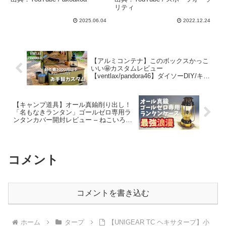
紹介 #Short #ショート –
初心者】 – スポーツオーソ
リティ
akoakoa
リティ
2025.06.04
2022.12.24
【アルミコンテナ】このボックスかっこ
いい🤩カスタムレビュー
【ventlax/pandora46】ダイソーDIY/キャ
ンプ道具 – hana,hachi,camp はなはちキ
ャンプ
【キャンプ道具】オール真鍮削り出し！
「名もなきランタン」ゴールゼロ専用ラ
ンタンカバー開封レビュー – ねこいろち
ゃんねる【Laugh&Camp】
コメント
コメントを書き込む
ホーム
タープ
【UNIGEAR TC ヘキサタープ】小