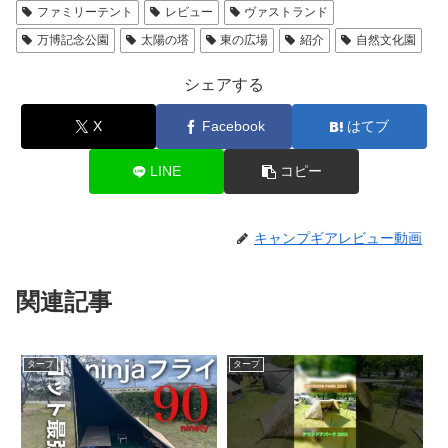
ファミリーテント
レビュー
ヴァストランド
万博記念公園
太陽の塔
東の広場
紹介
自然文化園
シェアする
X
Facebook
はてブ
LINE
コピー
キャンプギアレビュー動画
関連記事
タープ
タープ