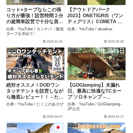
コット×タープならこの張
【アウトドアパーク
り方が最強！設営時間２分
2023】ONETIGRIS（ワン
の超簡単設営で十分な居住
ティグリス）COMETA キ
空間を作るタープテントの
ャンプテント 参考出品の
出典：YouTube / カンナバ〈最強
出典：YouTube / akoakoa
設営方法とレビュー – カン
紹介 #Short #ショート –
タープを求めて〉
ナバ〈最強タープを求め
akoakoa
2024.01.01
2025.05.29
て〉
タープ
タープ
絶対オススメ！DODワン
【GOGlamping】木漏れ
タッチテントを設営しなが
日、最高に快適なTCター
ら徹底レビュー！！ – たく
プ ソロキャンプ –
じのあそび
GOGlamping-JP公式
出典：YouTube / たくじのあそび
出典：YouTube / GOGlamping-
JP公式
2025.04.27
2023.04.17
タープ
タープ