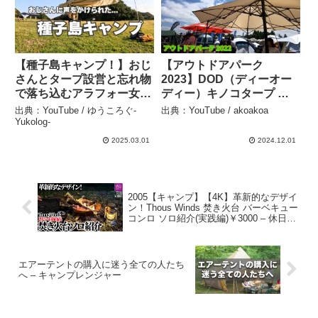
【種子島キャンプ！】おじ
【アウトドアパーク
さんとタープ設営と忘れ物
2023】DOD（ディーオー
で落ち込むアラフォー女子
ディー）キノコタープ タ
のソロキャンプ – ゆうころ
ン（KINOKO TARP
出典：YouTube / ゆうころぐ-
出典：YouTube / akoakoa
ぐ-Yukolog-
TAN）TT5-928-TN 自立式
Yukolog-
ワンタッチタープの紹介 –
2025.03.01
2024.12.01
akoakoa
2005【キャンプ】【4K】革新的なデザイ
ン！Thous Winds 焚き火台 バーベキュー
コンロ ソロ紹介(実践編)￥3000 – 休日や
ること / Kyuuzitsu Yarukoto
エアーテントの購入に迷う全ての人たち
へ – キャンプレンジャー