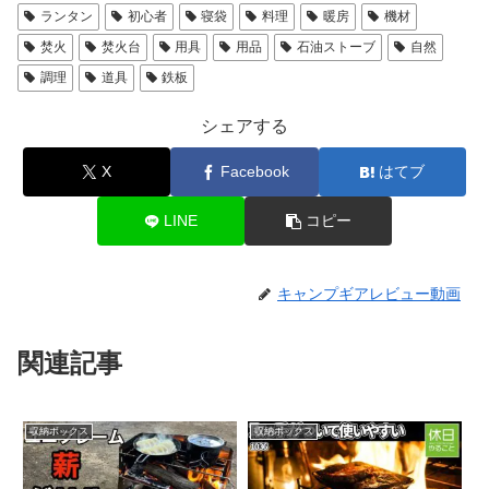
ランタン
初心者
寝袋
料理
暖房
機材
焚火
焚火台
用具
用品
石油ストーブ
自然
調理
道具
鉄板
シェアする
X
Facebook
はてブ
LINE
コピー
キャンプギアレビュー動画
関連記事
収納ボックス
収納ボックス