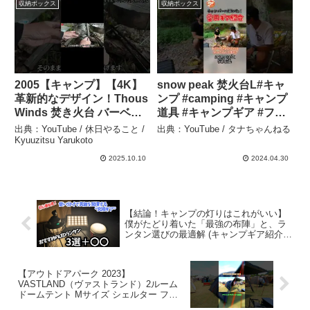
収納ボックス
収納ボックス
2005【キャンプ】【4K】
snow peak 焚火台L#キャ
革新的なデザイン！Thous
ンプ #camping #キャンプ
Winds 焚き火台 バーベキ
道具 #キャンプギア #ファ
ューコンロ ソロ紹介(実践
ミリーキャンプ – タナちゃ
出典：YouTube / 休日やること /
出典：YouTube / タナちゃんねる
編)￥3000 #shorts – 休日
んねる
Kyuuzitsu Yarukoto
やること / Kyuuzitsu
2025.10.10
2024.04.30
Yarukoto
【結論！キャンプの灯りはこれがいい】
僕がたどり着いた「最強の布陣」と、ラ
ンタン選びの最適解 (キャンプギア紹介)
│ おすすめのLEDランタン3選＋〇〇 – こ
ったんCAMP
【アウトドアパーク 2023】
VASTLAND（ヴァストランド）2ルーム
ドームテント Mサイズ シェルター ファ
ミリーテントの紹介 #Short #ショート –