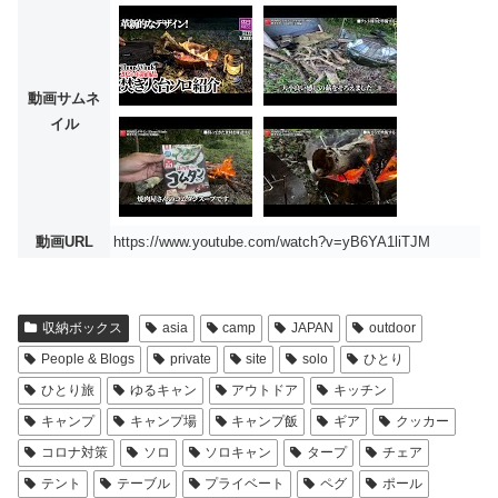
動画サムネ
イル
動画URL
https://www.youtube.com/watch?v=yB6YA1liTJM
収納ボックス
asia
camp
JAPAN
outdoor
People & Blogs
private
site
solo
ひとり
ひとり旅
ゆるキャン
アウトドア
キッチン
キャンプ
キャンプ場
キャンプ飯
ギア
クッカー
コロナ対策
ソロ
ソロキャン
タープ
チェア
テント
テーブル
プライベート
ペグ
ポール