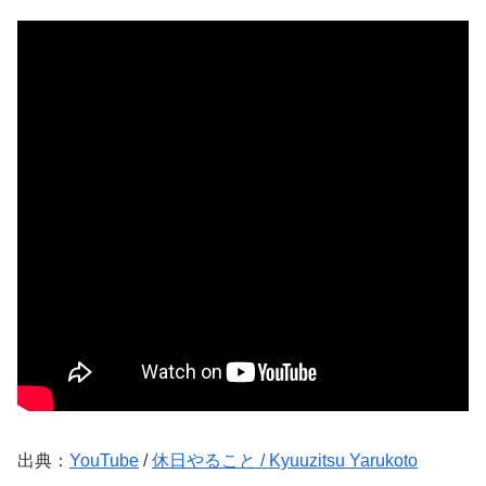
出典：
YouTube
/
休日やること / Kyuuzitsu Yarukoto