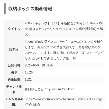
収納ボックス動画情報
2005【キャンプ】【4K】革新的なデザイン！Thous Win
タイトル
ds 焚き火台 バーベキューコンロ ソロ紹介(実践編)￥30
00
Thous Winds 焚き火台 バーベキューコンロ ソロを紹介
します。組み立て式の焚き火台です。持ち運び用のケー
説明文
スがついています。脚を挿して組み立てました。ピコグ
リルと比較してみました。詳細： ht...
公開日時
2025-10-03 19:01:47
長さ
15:26
再生回数
1621
チャンネル
休日やること / Kyuuzitsu Yarukoto
名
チャンネルU
https://www.youtube.com/channel/UCVHxg-AhOjAvzgg
RL
YYOcbieQ