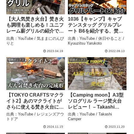
【大人気焚き火台】焚き火
1036【キャンプ】キャプ
も調理も楽しめる！ユニフ
テンスタッグ グリルプレ
レーム薪グリルの紹介で
ート B6を紹介する、焚き
す！ – 気ままにのんびりと
火台で肉を焼く – 休日やる
出典：YouTube / 気ままにのんび
出典：YouTube / 休日やること /
こと / Kyuuzitsu Yarukoto
りと
Kyuuzitsu Yarukoto
2023.04.19
2022.09.13
収納ボックス
収納ボックス
【TOKYO CRAFTSマクラ
【Camping moon】A3型
イト2】あのマクライトが
ソログリル ラージ焚火台
さらに使える焚き火台に進
レビュー！ – Takashi
化！ – レジェンズアウトド
Camper
出典：YouTube / レジェンズアウ
出典：YouTube / Takashi
ア
トドア
Camper
2024.11.15
2023.11.20