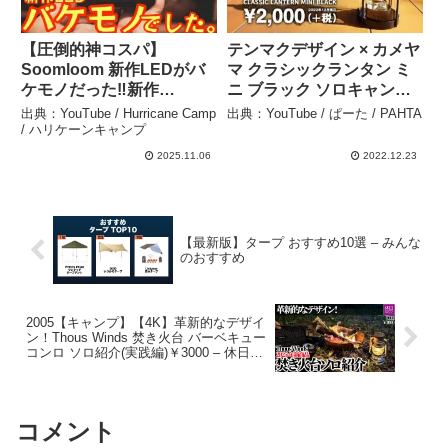
【圧倒的神コスパ】
テンマクデザイン × カメヤ
Soomloom 新作LEDがバ
マ クラシックランタン ミ
ケモノだった‼️新作
ニ ブラック ソロキャンプ
LED『OMNI』徹底比較レ
にオススメ キャンプ道具
出典：YouTube / Hurricane Camp
出典：YouTube / ぱーた / PAHTA
ビュー🔥スリムライトミニ
紹介 – ぱーた / PAHTA
/ ハリケーンキャンプ
の約1/3価格！でほぼ同ス
2025.11.06
2022.12.23
ペック【アウトドア】【キ
ャンプ道具】#908 –
Hurricane Camp / ハリケ
ーンキャンプ
【最新版】タープ おすすめ10選 – みんな
のおすすめ
2005【キャンプ】【4K】革新的なデザイ
ン！Thous Winds 焚き火台 バーベキュー
コンロ ソロ紹介(実践編)￥3000 – 休日や
ること / Kyuuzitsu Yarukoto
コメント