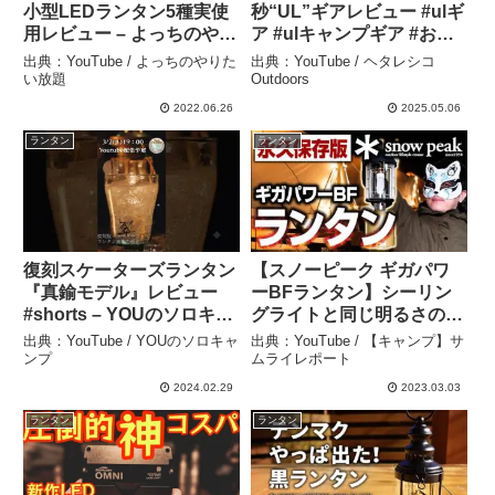
小型LEDランタン5種実使
秒“UL”ギアレビュー #ulギ
用レビュー – よっちのやり
ア #ulキャンプギア #おす
たい放題
すめキャンプ道具 #軽量キ
出典：YouTube / よっちのやりた
出典：YouTube / ヘタレシコ
ャンプギア #ランタン – ヘ
い放題
Outdoors
タレシコOutdoors
2022.06.26
2025.05.06
ランタン
ランタン
復刻スケーターズランタン
【スノーピーク ギガパワ
『真鍮モデル』レビュー
ーBFランタン】シーリン
#shorts – YOUのソロキャ
グライトと同じ明るさのガ
ンプ
スランタン！？マントル取
出典：YouTube / YOUのソロキャ
出典：YouTube / 【キャンプ】サ
り付け&空焼きから夜間で
ンプ
ムライレポート
の明るさチェックまでキャ
2024.02.29
2023.03.03
ンプ場で一挙紹介＆レビュ
ランタン
ランタン
ー！〜仕様変更後ver.〜 –
【キャンプ】サムライレポ
ート