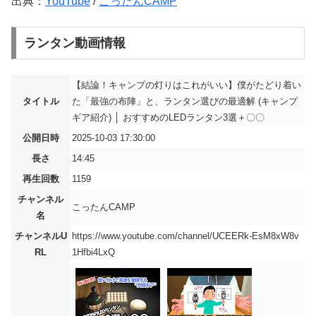
出典：
YouTube
/
こったんCAMP
ランタン動画情報
【結論！キャンプの灯りはこれがいい】僕がたどり着い
タイトル
た「最強の布陣」と、ランタン選びの最適解 (キャンプ
ギア紹介) │ おすすめのLEDランタン3選＋〇〇
公開日時
2025-10-03 17:30:00
長さ
14:45
再生回数
1159
チャンネル
こったんCAMP
名
チャンネルU
https://www.youtube.com/channel/UCEERk-EsM8xW8v
RL
1Hfbi4LxQ