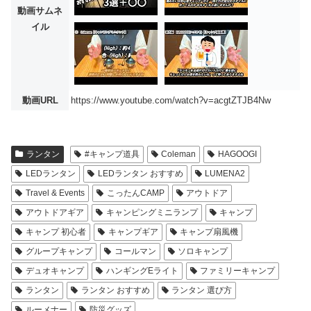
動画サムネ
イル
動画URL
https://www.youtube.com/watch?v=acgtZTJB4Nw
ランタン
#キャンプ道具
Coleman
HAGOOGI
LEDランタン
LEDランタン おすすめ
LUMENA2
Travel & Events
こったんCAMP
アウトドア
アウトドアギア
キャンピングミニランプ
キャンプ
キャンプ 初心者
キャンプギア
キャンプ扇風機
グループキャンプ
コールマン
ソロキャンプ
デュオキャンプ
ハンギングEライト
ファミリーキャンプ
ランタン
ランタン おすすめ
ランタン 選び方
ルーメナー
防災グッズ