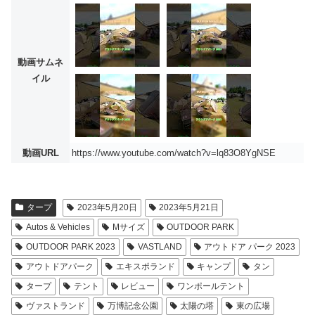
動画サムネ
イル
動画URL
https://www.youtube.com/watch?v=lq83O8YgNSE
タープ
2023年5月20日
2023年5月21日
Autos & Vehicles
Mサイズ
OUTDOOR PARK
OUTDOOR PARK 2023
VASTLAND
アウトドア パーク 2023
アウトドアパーク
エキスポランド
キャンプ
タン
タープ
テント
レビュー
ワンポールテント
ヴァストランド
万博記念公園
太陽の塔
東の広場