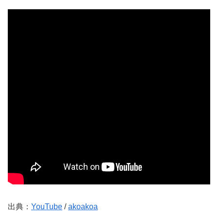
出典：
YouTube
/
akoakoa