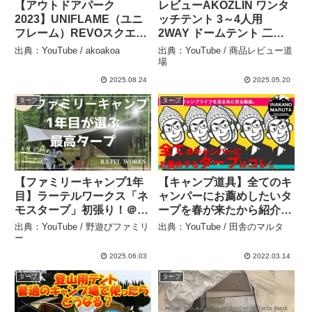
【アウトドアパーク
レビューAKOZLIN ワンタ
2023】UNIFLAME（ユニ
ッチテント 3～4人用
フレーム）REVOスクエア
2WAY ドームテント 二重
タープ solo TAN（タン）
層 防風 防雨性 防災用 取り
出典：YouTube / akoakoa
出典：YouTube / 商品レビュー道
の紹介 – akoakoa
外し可能なアウタータープ
場
付き 耐水圧 設営簡単 uvカ
2025.08.24
2025.05.20
ット加工 ハイキング キャ
タープ
タープ
ンプ バ – 商品レビュー道
場
【ファミリーキャンプ1年
【キャンプ道具】全てのキ
目】ラーテルワークス「ネ
ャンパーにお薦めしたいタ
モスタープ」初張り！＠大
ープを春が来たから紹介す
泉緑地 – 野遊びファミリー
る。ソロキャンプ ファミ
出典：YouTube / 野遊びファミリ
出典：YouTube / 田舎のマルタ
リーキャンプ – 田舎のマル
ー
タ
2025.06.03
2022.03.14
タープ
タープ