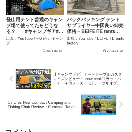
登山用テント普通のキャン
バックパッキング テント
プ場で使ってたらどうな
サプライヤー中国良い卸売
る？ #キャンプギア#キ
価格 – BEIFEITE tents
ャンプ#テント#登山#キャ
factory
出典：YouTube / やわらかキャン
出典：YouTube / BEIFEITE tents
ンプ場 – やわらかキャンプ
プ
factory
2024.02.18
2024.04.12
【キャンプギア】トードテーブルカスタ
マイズレビュー！snow peakフラットバ
ーナー＋他メーカーIGTテーブルオプシ
ョンを取り付けてIGT沼へ突き進む – ノ
ビトノアソビ
Cv Lifes New Compact Camping and
Fishing Chair Review – Carrasco Ranch