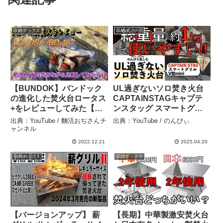
収納ボックス
収納ボックス
【BUNDOK】バンドック
UL過ぎないソロ焚き火台
の進化した焚火台ロータス
CAPTAINSTAGキャプテ
+をレビューしてみた【人
ンスタッグ スマートグリ
気焚火台】 – 麵活おぢさん
ルV型mini 総重量約1kgっ
出典：YouTube / 麵活おぢさんチ
出典：YouTube / のんびぃ
チャンネル
て使いやすい!!【キャンプ
ャンネル
ギア】 – のんびぃ
2022.12.21
2025.04.20
収納ボックス
収納ボックス
【バージョンアップ】 薪
【長期】中華製激安焚火台