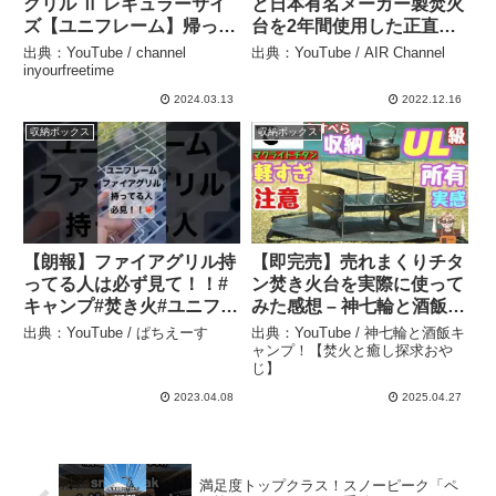
グリル Ⅱ レギュラーサイ
と日本有名メーカー製焚火
ズ【ユニフレーム】帰って
台を2年間使用した正直な
きた人気商品！改良された
感想を話します。| LOGOS
出典：YouTube / channel
出典：YouTube / AIR Channel
薪グリル！ 薪グリル 2をレ
| CARBABY | kalili | – AIR
inyourfreetime
ビュー！ – channel
Channel
2024.03.13
2022.12.16
inyourfreetime
収納ボックス
収納ボックス
【朗報】ファイアグリル持
【即完売】売れまくりチタ
ってる人は必ず見て！！#
ン焚き火台を実際に使って
キャンプ#焚き火#ユニフレ
みた感想 – 神七輪と酒飯キ
ーム – ぱちえーす
ャンプ！【焚火と癒し探求
出典：YouTube / ぱちえーす
出典：YouTube / 神七輪と酒飯キ
おやじ】
ャンプ！【焚火と癒し探求おや
じ】
2023.04.08
2025.04.27
満足度トップクラス！スノーピーク「ペ