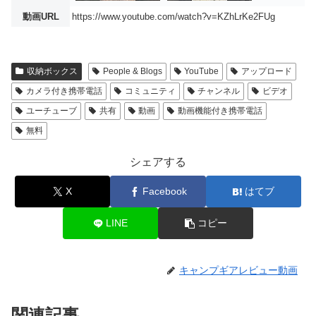
動画URL
https://www.youtube.com/watch?v=KZhLrKe2FUg
収納ボックス
People & Blogs
YouTube
アップロード
カメラ付き携帯電話
コミュニティ
チャンネル
ビデオ
ユーチューブ
共有
動画
動画機能付き携帯電話
無料
シェアする
X
Facebook
はてブ
LINE
コピー
キャンプギアレビュー動画
関連記事