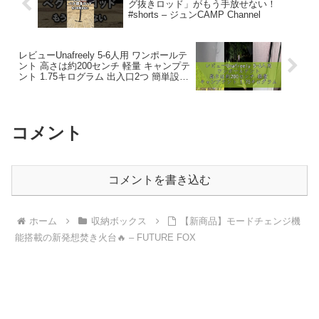
グ抜きロッド」がもう手放せない！
#shorts – ジュンCAMP Channel
レビューUnafreely 5-6人用 ワンポールテ
ント 高さは約200センチ 軽量 キャンプテ
ント 1.75キログラム 出入口2つ 簡単設営
防水 内料理・焚火可 3-4人用テント (dark
br – 評価マスター
コメント
コメントを書き込む
ホーム
収納ボックス
【新商品】モードチェンジ機
能搭載の新発想焚き火台🔥 – FUTURE FOX