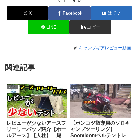
シェアする
X
Facebook
はてブ
LINE
コピー
キャンプギアレビュー動画
関連記事
テント
テント
レビューが少ないアースフ
【ポンコツ指導員のソロキ
リーリーパップ紹介【ホー
ャンプツーリング】
ルアース】【人柱】 – 尾上
Soomloomベルテントレビ