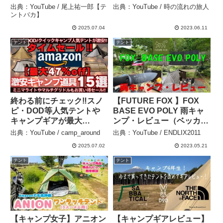
祐一郎【テントバカ】
ュー動画 – 時の流れの旅人
出典：YouTube / 尾上祐一郎【テ
出典：YouTube / 時の流れの旅人
ントバカ】
2025.07.04
2023.06.11
テント
テント
終わる前にチェック‼️スノ
【FUTURE FOX 】FOX
ピ・DOD等人気テントや
BASE EVO POLY 雨キャ
キャンプギアが最大
ンプ・レビュー（ベッカー
47%OFF‼️【Amazonタイ
BK-2バトニング＆チョッ
出典：YouTube / camp_around
出典：YouTube / ENDLIX2011
ムセール15選】 –
ピングレビュー付き） –
2025.07.02
2023.05.21
camp_around
ENDLIX2011
テント
テント
【キャンプ女子】アニオン
【キャンプギアレビュー】