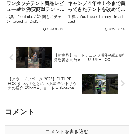
ワンタッチテント商品レビ
キャンプ４年生！今まで買
ュー🏕️✨ 激安簡単テントの
ってきたテントを改めてギ
紹介🔆 – 😈 闇とこチャン -
アレビュー！ – Tammy
出典：YouTube / 😈 闇とこチャ
出典：YouTube / Tammy Broad
tokochan 2ndCH-
Broad cast
ン -tokochan 2ndCH-
cast
2024.06.12
2024.06.16
【新商品】モードチェンジ機能搭載の新
発想焚き火台🔥 – FUTURE FOX
【アウトドアパーク 2023】FUTURE
FOX きつねのととのい小屋 テントサウ
ナの紹介 #Short #ショート – akoakoa
コメント
コメントを書き込む