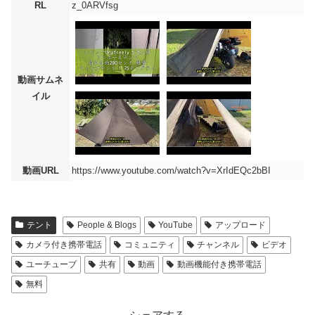
RL
z_0ARVfsg
動画サムネ
イル
動画URL
https://www.youtube.com/watch?v=XrIdEQc2bBI
テント
People & Blogs
YouTube
アップロード
カメラ付き携帯電話
コミュニティ
チャンネル
ビデオ
ユーチューブ
共有
動画
動画機能付き携帯電話
無料