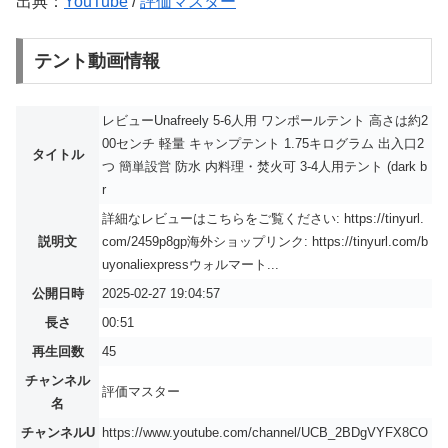
出典：
YouTube
/
評価マスター
テント動画情報
レビューUnafreely 5-6人用 ワンポールテント 高さは約2
00センチ 軽量 キャンプテント 1.75キログラム 出入口2
タイトル
つ 簡単設営 防水 内料理・焚火可 3-4人用テント (dark b
r
詳細なレビューはこちらをご覧ください: https://tinyurl.
説明文
com/2459p8gp海外ショップリンク: https://tinyurl.com/b
uyonaliexpressウォルマート...
公開日時
2025-02-27 19:04:57
長さ
00:51
再生回数
45
チャンネル
評価マスター
名
チャンネルU
https://www.youtube.com/channel/UCB_2BDgVYFX8CO