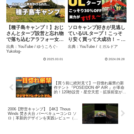
【種子島キャンプ！】おじ
ソロキャンプ好きが見逃し
さんとタープ設営と忘れ物
ているULタープ！こっそ
で落ち込むアラフォー女子
り安く買って大成功！ – ミ
のソロキャンプ – ゆうころ
ガルドア
出典：YouTube / ゆうころぐ-
出典：YouTube / ミガルドア
ぐ-Yukolog-
Yukolog-
2025.03.01
2024.09.28
【買う前に絶対見て】一目惚れ厳禁の新
作テント『POSEIDON 4P AIR 』が革命
的！120秒設営・星空天窓・拡張前室が完
璧すぎる【アウトドア】【Makuake】
#924 – Hurricane Camp / ハリケーンキャ
ンプ
2006【野営キャンプ】【4K】Thous
Winds 焚き火台 バーベキューコンロ ソ
ロ｜革新的デザインを実践レビュー（森
編／¥3000） #shorts – 休日やること /
Kyuuzitsu Yarukoto