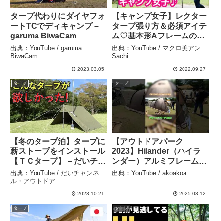
タープ代わりにダイヤフォ
【キャンプ女子】レクター
ートTCでディキャンプ –
タープ張り方＆必須アイテ
garuma BiwaCam
ム♡基本形Aフレームのタ
ープを初めて張ってみた
出典：YouTube / garuma
出典：YouTube / マクロ美アン
468 – マクロ美アン Sachi
BiwaCam
Sachi
2023.03.05
2022.09.27
タープ
タープ
【冬のタープ泊】タープに
【アウトドアパーク
薪ストーブをインストール
2023】Hilander（ハイラ
【ＴＣタープ】 – だいチャ
ンダー）アルミフレーム２
ンネル・アウトドア
ルームテント スタートパ
出典：YouTube / だいチャンネ
出典：YouTube / akoakoa
ッケージ（Aluminium
ル・アウトドア
Frame TwoRoom Tent）
2023.10.21
2025.03.12
HCT-030の紹介 – akoakoa
タープ
タープ