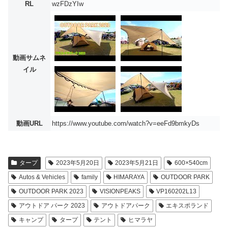
RL
wzFDzYIw
動画サムネ
イル
動画URL
https://www.youtube.com/watch?v=eeFd9bmkyDs
タープ
2023年5月20日
2023年5月21日
600×540cm
Autos & Vehicles
family
HIMARAYA
OUTDOOR PARK
OUTDOOR PARK 2023
VISIONPEAKS
VP160202L13
アウトドア パーク 2023
アウトドアパーク
エキスポランド
キャンプ
タープ
テント
ヒマラヤ