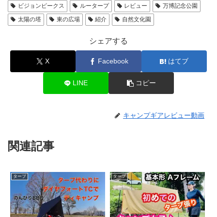
ビジョンピークス
ルータープ
レビュー
万博記念公園
太陽の塔
東の広場
紹介
自然文化園
シェアする
X
Facebook
はてブ
LINE
コピー
キャンプギアレビュー動画
関連記事
タープ
タープ